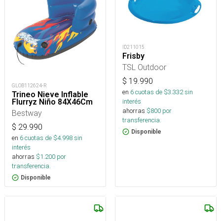
ID211015
Frisby
TSL Outdoor
$
19.990
GLOB112624-R
en
6
cuotas de $
3.332
sin
Trineo Nieve Inflable
Flurryz Niño 84X46Cm
interés
ahorras
$
800
por
Bestway
transferencia.
$
29.990
Disponible
en
6
cuotas de $
4.998
sin
interés
ahorras
$
1.200
por
transferencia.
Disponible