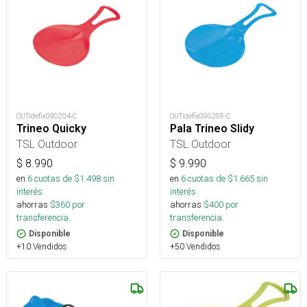
OUTidefix090204-C
OUTidefix090205-C
Trineo Quicky
Pala Trineo Slidy
TSL Outdoor
TSL Outdoor
$
8.990
$
9.990
en
6
cuotas de $
1.498
sin
en
6
cuotas de $
1.665
sin
interés
interés
ahorras
$
360
por
ahorras
$
400
por
transferencia.
transferencia.
Disponible
Disponible
+10 Vendidos
+50 Vendidos