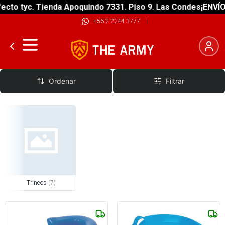
cto tyc. Tienda Apoquindo 7331. Piso 9. Las Condes
¡ENVÍO 
+56 2 2244 3777
|
Trineos de Nieve
Ordenar
Filtrar
Trineos
(
7
)