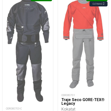
2
ÚLTIMAS
ODR080701
Traje Seco GORE-TEX®
Legacy
Kokatat
ODR080703-C