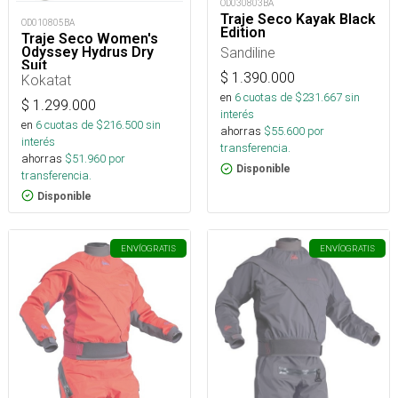
OD030803BA
Traje Seco Kayak Black
OD010805BA
Edition
Traje Seco Women's
Odyssey Hydrus Dry
Sandiline
Suit
$
1.390.000
Kokatat
en
6
cuotas de $
231.667
sin
$
1.299.000
interés
en
6
cuotas de $
216.500
sin
ahorras
$
55.600
por
interés
transferencia.
ahorras
$
51.960
por
Disponible
transferencia.
Disponible
ENVÍO
GRATIS
ENVÍO
GRATIS