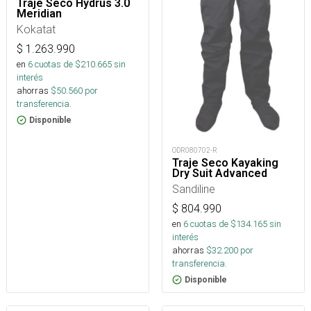
Traje Seco Hydrus 3.0
Meridian
Kokatat
$
1.263.990
en
6
cuotas de $
210.665
sin
interés
ahorras
$
50.560
por
transferencia.
Disponible
ODR080702-R
Traje Seco Kayaking
Dry Suit Advanced
Sandiline
$
804.990
en
6
cuotas de $
134.165
sin
interés
ahorras
$
32.200
por
transferencia.
Disponible