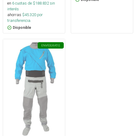
en
6
cuotas de $
188.832
sin
interés
ahorras
$
45.320
por
transferencia.
Disponible
ENVÍO
GRATIS