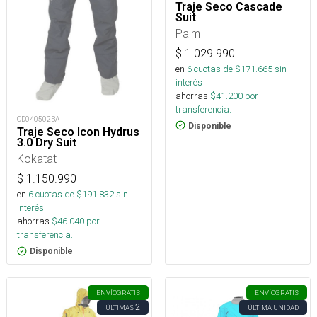
Traje Seco Cascade
Suit
Palm
$
1.029.990
en
6
cuotas de $
171.665
sin
interés
ahorras
$
41.200
por
transferencia.
OD040502BA
Disponible
Traje Seco Icon Hydrus
3.0 Dry Suit
Kokatat
$
1.150.990
en
6
cuotas de $
191.832
sin
interés
ahorras
$
46.040
por
transferencia.
Disponible
ENVÍO
GRATIS
ENVÍO
GRATIS
2
ÚLTIMAS
ÚLTIMA UNIDAD