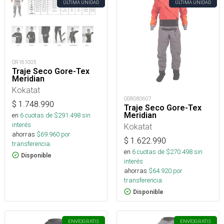
ÚLTIMA UNIDAD
ÚLTIMA UNIDAD
OR161005
Traje Seco Gore-Tex
Meridian
Kokatat
ODR080607
$
1.748.990
Traje Seco Gore-Tex
Meridian
en
6
cuotas de $
291.498
sin
interés
Kokatat
ahorras
$
69.960
por
$
1.622.990
transferencia.
en
6
cuotas de $
270.498
sin
Disponible
interés
ahorras
$
64.920
por
transferencia.
Disponible
ENVÍO
GRATIS
ENVÍO
GRATIS