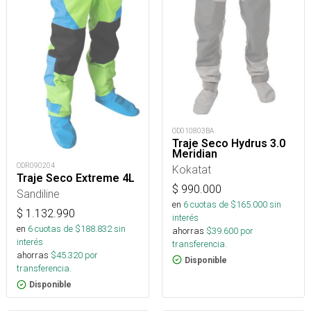
OD010803BA
Traje Seco Hydrus 3.0
Meridian
ODR090204
Kokatat
Traje Seco Extreme 4L
$
990.000
Sandiline
en
6
cuotas de $
165.000
sin
$
1.132.990
interés
en
6
cuotas de $
188.832
sin
ahorras
$
39.600
por
interés
transferencia.
ahorras
$
45.320
por
Disponible
transferencia.
Disponible