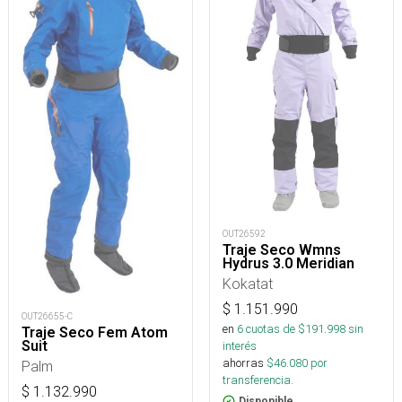
OUT26592
Traje Seco Wmns
Hydrus 3.0 Meridian
Kokatat
$
1.151.990
OUT26655-C
en
6
cuotas de $
191.998
sin
Traje Seco Fem Atom
Suit
interés
ahorras
$
46.080
por
Palm
transferencia.
$
1.132.990
Disponible