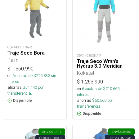
ODR140301NA-R
Traje Seco Bora
ODR140303NA-R
Palm
Traje Seco Wmn's
Hydrus 3.0 Meridian
$
1.360.990
Kokatat
en
6
cuotas de $
226.832
sin
interés
$
1.263.990
ahorras
$
54.440
por
en
6
cuotas de $
210.665
sin
transferencia.
interés
ahorras
$
50.560
por
Disponible
transferencia.
Disponible
ENVÍO
GRATIS
ENVÍO
GRATIS
ÚLTIMA UNIDAD
ÚLTIMA UNIDAD