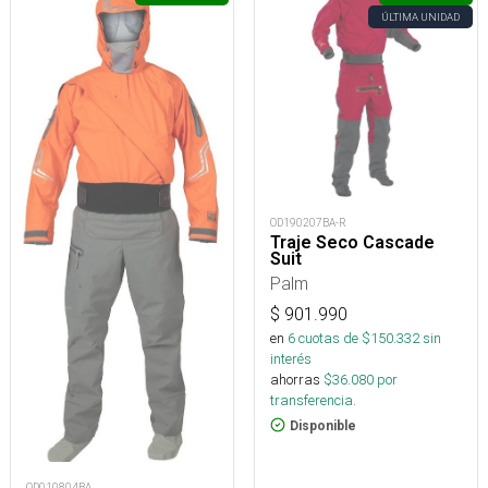
ÚLTIMA UNIDAD
OD190207BA-R
Traje Seco Cascade
Suit
Palm
$
901.990
en
6
cuotas de $
150.332
sin
interés
ahorras
$
36.080
por
transferencia.
Disponible
OD010804BA