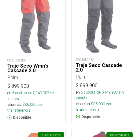
OD030801BA
OD030802BA
Traje Seco Cascade
Traje Seco Wmn's
2.0
Cascade 2.0
Palm
Palm
$
899.900
$
899.900
en
6
cuotas de $
149.983
sin
en
6
cuotas de $
149.983
sin
interés
interés
ahorras
$
36.000
por
ahorras
$
36.000
por
transferencia.
transferencia.
Disponible
Disponible
ENVÍO
GRATIS
ENVÍO
GRATIS