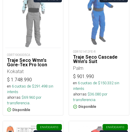
ODR101412FE-R
ODRT1906005CA
Traje Seco Cascade
Traje Seco Wmn's
Wmn's Suit
Gore-Tex Pro Icon
Palm
Kokatat
$
901.990
$
1.748.990
en
6
cuotas de $
150.332
sin
en
6
cuotas de $
291.498
sin
interés
interés
ahorras
$
36.080
por
ahorras
$
69.960
por
transferencia.
transferencia.
Disponible
Disponible
ENVÍO
GRATIS
ENVÍO
GRATIS