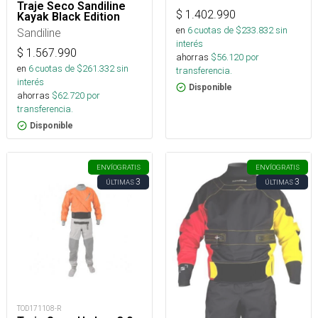
Traje Seco Sandiline
$
1.402.990
Kayak Black Edition
en
6
cuotas de $
233.832
sin
Sandiline
interés
$
1.567.990
ahorras
$
56.120
por
en
6
cuotas de $
261.332
sin
transferencia.
interés
Disponible
ahorras
$
62.720
por
transferencia.
Disponible
ENVÍO
GRATIS
ENVÍO
GRATIS
3
3
ÚLTIMAS
ÚLTIMAS
TOD171108-R