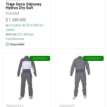
Traje Seco Odyssey
Hydrus Dry Suit
Kokatat
$
1.299.000
en
6
cuotas de $
216.500
sin
interés
ahorras
$
51.960
por
transferencia.
Disponible
ENVÍO
GRATIS
ENVÍO
GRATIS
TOD050524FE-R
TOD050522FE