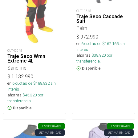
OUT11345
Traje Seco Cascade
Suit
Palm
$
972.990
en
6
cuotas de $
162.165
sin
interés
OUT42045
ahorras
$
38.920
por
Traje Seco Wmn
Extreme 4L
transferencia.
Sandiline
Disponible
$
1.132.990
en
6
cuotas de $
188.832
sin
interés
ahorras
$
45.320
por
transferencia.
Disponible
ENVÍO
GRATIS
ENVÍO
GRATIS
ÚLTIMA UNIDAD
ÚLTIMA UNIDAD