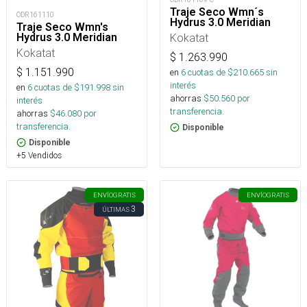
Traje Seco Wmn´s
ODR161110
Hydrus 3.0 Meridian
Traje Seco Wmn's
Kokatat
Hydrus 3.0 Meridian
Kokatat
$
1.263.990
$
1.151.990
en
6
cuotas de $
210.665
sin
interés
en
6
cuotas de $
191.998
sin
ahorras
$
50.560
por
interés
transferencia.
ahorras
$
46.080
por
transferencia.
Disponible
Disponible
+5 Vendidos
ENVÍO
GRATIS
ENVÍO
GRATIS
3
ÚLTIMAS