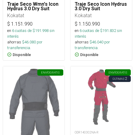
Traje Seco Wmn's Icon
Traje Seco Icon Hydrus
Hydrus 3.0 Dry Suit
3.0 Dry Suit
Kokatat
Kokatat
$
1.151.990
$
1.150.990
en
6
cuotas de $
191.998
sin
en
6
cuotas de $
191.832
sin
interés
interés
ahorras
$
46.080
por
ahorras
$
46.040
por
transferencia.
transferencia.
Disponible
Disponible
ENVÍO
GRATIS
ENVÍO
GRATIS
2
ÚLTIMAS
ODR140302NA-R