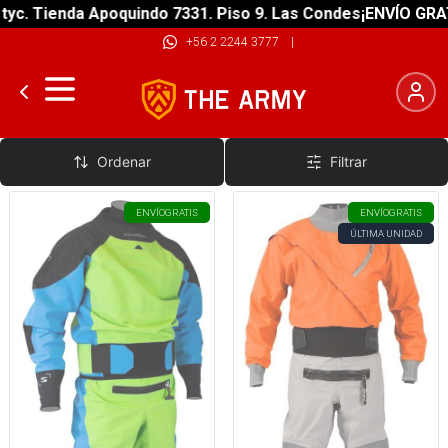
ienda Apoquindo 7331. Piso 9. Las Condes
¡ENVÍO GRATIS! so
+56 2 2244 3777
|
Trajes Secos
Ordenar
Filtrar
ENVÍO
GRATIS
ENVÍO
GRATIS
ÚLTIMA UNIDAD