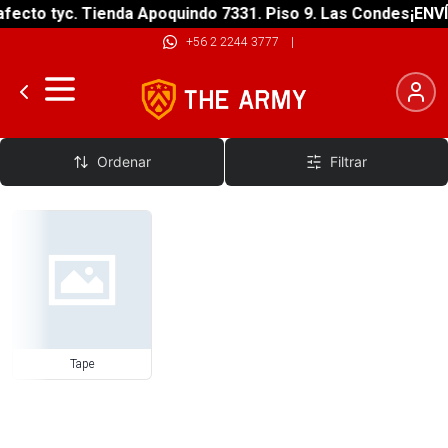
fecto tyc. Tienda Apoquindo 7331. Piso 9. Las Condes
¡ENVÍ
+56 2 2244 3777
|
Tape
Ordenar
Filtrar
Tape