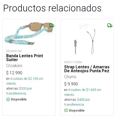
Productos relacionados
OD040507BA
Banda Lentes Print
Suiter
NOV271108BA
Croakies
Strap Lentes / Amarras
De Anteojos Punta Pez
$
12.990
Chums
en
6
cuotas de $
2.165
sin
interés
$
9.990
ahorras
$
520
por
en
6
cuotas de $
1.665
sin
transferencia.
interés
ahorras
$
400
por
Disponible
transferencia.
Disponible