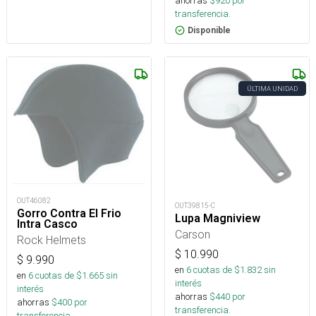
ahorras
$
920
por
transferencia.
Disponible
ÚLTIMA UNIDAD
OUT46082
OUT39815-C
Gorro Contra El Frio
Lupa Magniview
Intra Casco
Carson
Rock Helmets
$
10.990
$
9.990
en
6
cuotas de $
1.832
sin
en
6
cuotas de $
1.665
sin
interés
interés
ahorras
$
440
por
ahorras
$
400
por
transferencia.
transferencia.