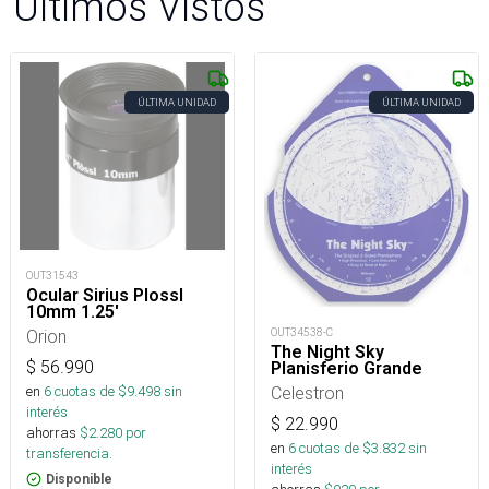
Últimos Vistos
ÚLTIMA UNIDAD
ÚLTIMA UNIDAD
OUT31543
Ocular Sirius Plossl
10mm 1.25'
OUT34538-C
Orion
The Night Sky
$
56.990
Planisferio Grande
Celestron
en
6
cuotas de $
9.498
sin
interés
$
22.990
ahorras
$
2.280
por
en
6
cuotas de $
3.832
sin
transferencia.
interés
Disponible