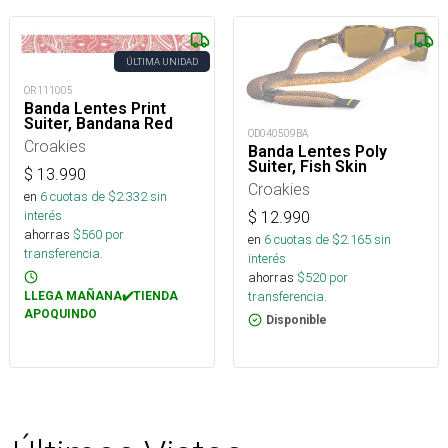
ÚLTIMA UNIDAD
OR111005
Banda Lentes Print
Suiter, Bandana Red
OD040509BA
Croakies
Banda Lentes Poly
Suiter, Fish Skin
$
13.990
Croakies
en
6
cuotas de $
2.332
sin
interés
$
12.990
ahorras
$
560
por
en
6
cuotas de $
2.165
sin
transferencia.
interés
ahorras
$
520
por
transferencia.
LLEGA MAÑANA✔️TIENDA
APOQUINDO
Disponible