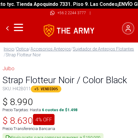
tyc. Tienda Apoquindo 7331. Piso 9. Las Condes
¡ENVÍO GRAT
+56 2 2244 3777
|
Inicio
/
Optica
/
Accesorios Anteojos
/
Sujetador de Anteojos Flotantes
/
Strap Flotteur Noir
Julbo
Strap Flotteur Noir / Color Black
SKU:
H42B011
+5 VENDIDOS
$
8.990
Precio Tarjetas: Hasta
6
cuotas de $
1.498
$
8.630
4
% OFF
Precio Transferencia Bancaria
Envío gratis para compras mayores a $150.000