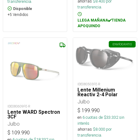
ahorras
$
8.400
por
transferencia.
transferencia.
Disponible
+5 Vendidos
LLEGA MAÑANA✔️TIENDA
APOQUINDO
ENVÍO
GRATIS
IDE080503FE-R
Lente Millenium
Reactiv 2-4 Polar
Julbo
IDE080609FE-R
$
199.990
Lente WARD Spectron
3CF
en
6
cuotas de $
33.332
sin
Julbo
interés
ahorras
$
8.000
por
$
109.990
transferencia.
en
6
cuotas de $
18.332
sin