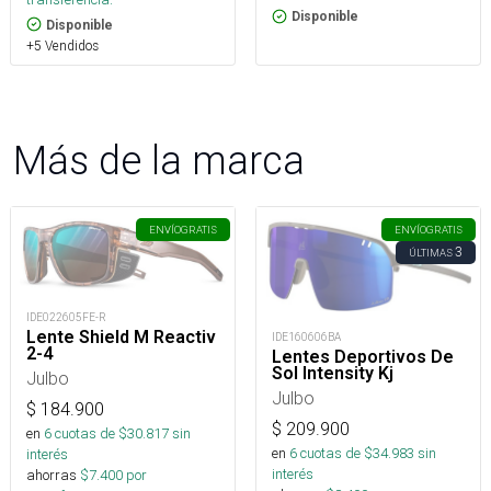
Disponible
Disponible
+5 Vendidos
Más de la marca
ENVÍO
GRATIS
ENVÍO
GRATIS
3
ÚLTIMAS
IDE022605FE-R
Lente Shield M Reactiv
IDE160606BA
2-4
Lentes Deportivos De
Sol Intensity Kj
Julbo
Julbo
$
184.900
$
209.900
en
6
cuotas de $
30.817
sin
en
6
cuotas de $
34.983
sin
interés
interés
ahorras
$
7.400
por