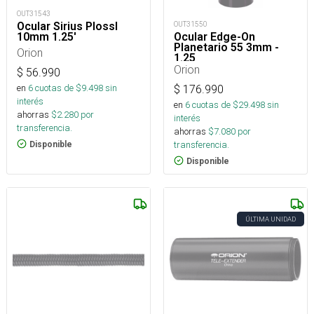
OUT31543
Ocular Sirius Plossl
OUT31550
10mm 1.25'
Ocular Edge-On
Planetario 55 3mm -
Orion
1.25
Orion
$
56.990
en
6
cuotas de $
9.498
sin
$
176.990
interés
en
6
cuotas de $
29.498
sin
ahorras
$
2.280
por
interés
transferencia.
ahorras
$
7.080
por
transferencia.
Disponible
Disponible
ÚLTIMA UNIDAD