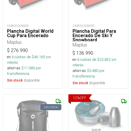
24482026BARB
24382026BARB
Plancha Digital World
Plancha Digital Para
Cup Para Encerado
Encerado De Ski Y
Snowboard
Maplus
Maplus
$
276.990
$
136.990
en
6
cuotas de $
46.165
sin
en
6
cuotas de $
22.832
sin
interés
interés
ahorras
$
11.080
por
ahorras
$
5.480
por
transferencia.
transferencia.
disponible
Sin stock
disponible
Sin stock
12
%
OFF
SIN STOCK