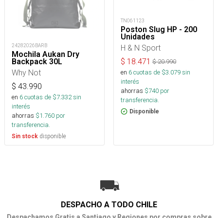
TN061123
Poston Slug HP - 200
Unidades
24282026BARB
H & N Sport
Mochila Aukan Dry
$
18.471
Backpack 30L
$
20.990
Why Not
en
6
cuotas de $
3.079
sin
interés
$
43.990
ahorras
$
740
por
en
6
cuotas de $
7.332
sin
transferencia.
interés
Disponible
ahorras
$
1.760
por
transferencia.
disponible
Sin stock
DESPACHO A TODO CHILE
Despachamos Gratis a Santiago y Regiones por compras sobre