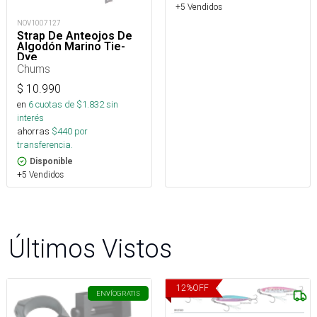
+5 Vendidos
NOV1007127
Strap De Anteojos De
Algodón Marino Tie-
Dye
Chums
$
10.990
en
6
cuotas de $
1.832
sin
interés
ahorras
$
440
por
transferencia.
Disponible
+5 Vendidos
Últimos Vistos
12
%
OFF
ENVÍO
GRATIS