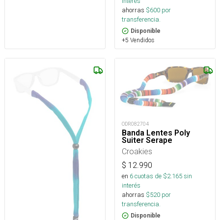
interés
ahorras
$
600
por
transferencia.
Disponible
+5 Vendidos
ODR082704
Banda Lentes Poly
Suiter Serape
Croakies
$
12.990
en
6
cuotas de $
2.165
sin
interés
ahorras
$
520
por
transferencia.
Disponible