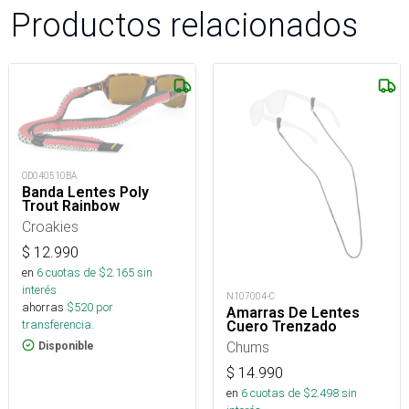
Productos relacionados
OD040510BA
Banda Lentes Poly
Trout Rainbow
Croakies
$
12.990
en
6
cuotas de $
2.165
sin
interés
N107004-C
ahorras
$
520
por
Amarras De Lentes
transferencia.
Cuero Trenzado
Chums
Disponible
$
14.990
en
6
cuotas de $
2.498
sin