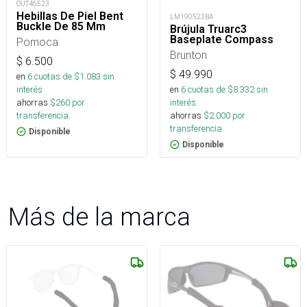
OUT46523
Hebillas De Piel Bent
LM190523BA
Buckle De 85 Mm
Brújula Truarc3
Baseplate Compass
Pomoca
Brunton
$
6.500
$
49.990
en
6
cuotas de $
1.083
sin
interés
en
6
cuotas de $
8.332
sin
ahorras
$
260
por
interés
transferencia.
ahorras
$
2.000
por
transferencia.
Disponible
Disponible
Más de la marca