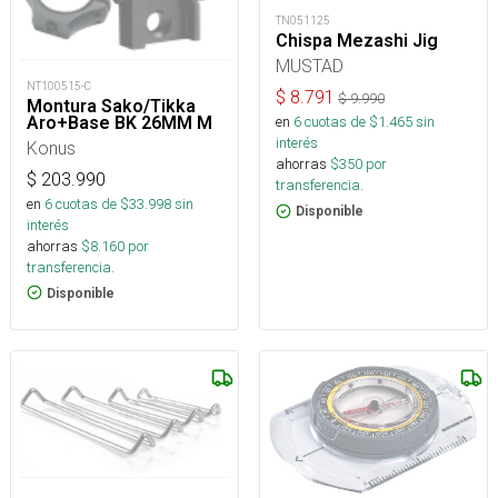
TN051125
Chispa Mezashi Jig
MUSTAD
NT100515-C
$
8.791
$
9.990
Montura Sako/Tikka
Aro+Base BK 26MM M
en
6
cuotas de $
1.465
sin
interés
Konus
ahorras
$
350
por
$
203.990
transferencia.
en
6
cuotas de $
33.998
sin
Disponible
interés
ahorras
$
8.160
por
transferencia.
Disponible