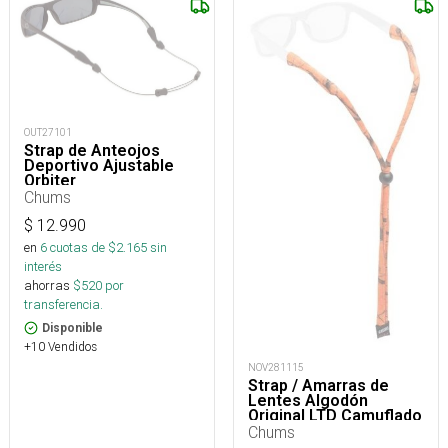
OUT27101
Strap de Anteojos
Deportivo Ajustable
Orbiter
Chums
$
12.990
en
6
cuotas de $
2.165
sin
interés
ahorras
$
520
por
transferencia.
Disponible
+10 Vendidos
NOV281115
Strap / Amarras de
Lentes Algodón
Original LTD Camuflado
Naranja
Chums