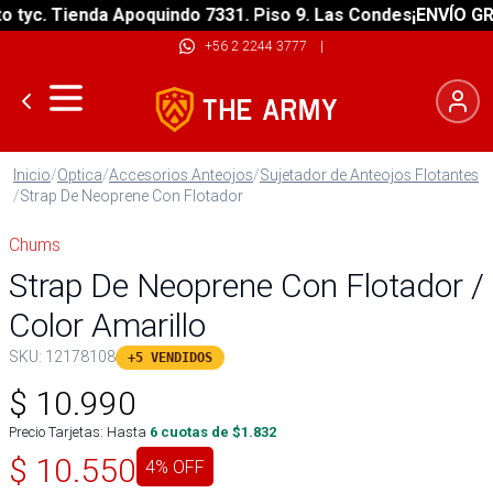
yc. Tienda Apoquindo 7331. Piso 9. Las Condes
¡ENVÍO GRATI
+56 2 2244 3777
|
Inicio
/
Optica
/
Accesorios Anteojos
/
Sujetador de Anteojos Flotantes
/
Strap De Neoprene Con Flotador
Chums
Strap De Neoprene Con Flotador /
Color Amarillo
SKU:
12178108
+5 VENDIDOS
$
10.990
Precio Tarjetas: Hasta
6
cuotas de $
1.832
$
10.550
4
% OFF