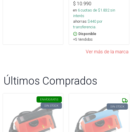
$
10.990
en
6
cuotas de $
1.832
sin
interés
ahorras
$
440
por
transferencia.
Disponible
+5 Vendidos
Ver más de la marca
Últimos Comprados
ENVÍO
GRATIS
SIN STOCK
SIN STOCK