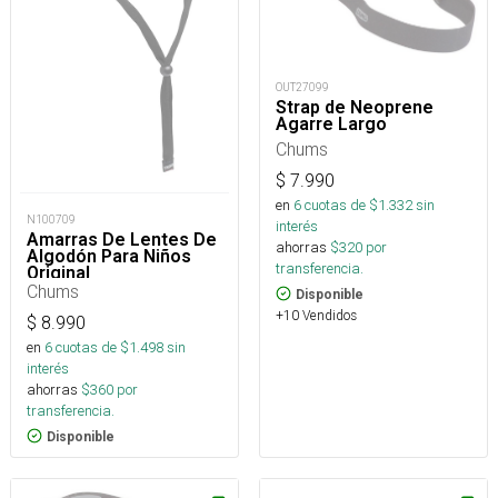
OUT27099
Strap de Neoprene
Agarre Largo
Chums
$
7.990
en
6
cuotas de $
1.332
sin
N100709
interés
Amarras De Lentes De
ahorras
$
320
por
Algodón Para Niños
transferencia.
Original
Chums
Disponible
+10 Vendidos
$
8.990
en
6
cuotas de $
1.498
sin
interés
ahorras
$
360
por
transferencia.
Disponible