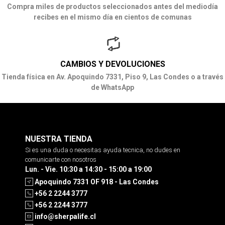
Compra miles de productos seleccionados antes del mediodía
recibes en el mismo día en cientos de comunas
CAMBIOS Y DEVOLUCIONES
Tienda física en Av. Apoquindo 7331, Piso 9, Las Condes o a través
de WhatsApp
NUESTRA TIENDA
Si es una duda o necesitas ayuda tecnica, no dudes en
comunicarte con nosotros
Lun. - Vie. 10:30 a 14:30 - 15:00 a 19:00
Apoquindo 7331 OF 918 - Las Condes
+56 2 2244 3777
+56 2 2244 3777
info@sherpalife.cl