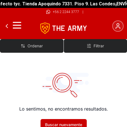
ecto tyc. Tienda Apoquindo 7331. Piso 9. Las Condes
¡ENVÍO
+56 2 2244 3777
|
Smartband
Ordenar
Filtrar
Lo sentimos, no encontramos resultados.
Buscar nuevamente