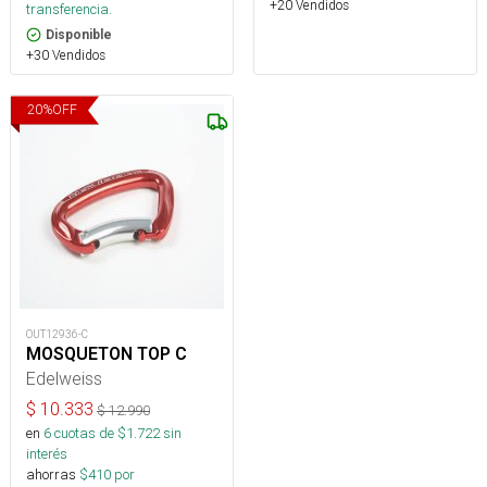
+20 Vendidos
transferencia.
Disponible
+30 Vendidos
20
%
OFF
OUT12936-C
MOSQUETON TOP C
Edelweiss
$
10.333
$
12.990
en
6
cuotas de $
1.722
sin
interés
ahorras
$
410
por