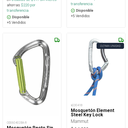
transferencia.
ahorras
$
220
por
transferencia.
Disponible
+5 Vendidos
Disponible
+5 Vendidos
ÚLTIMA UNIDAD
k030418
Mosquetón Element
Steel Key Lock
Mammut
OD060402BA-R
Mosquetón Recto Sin