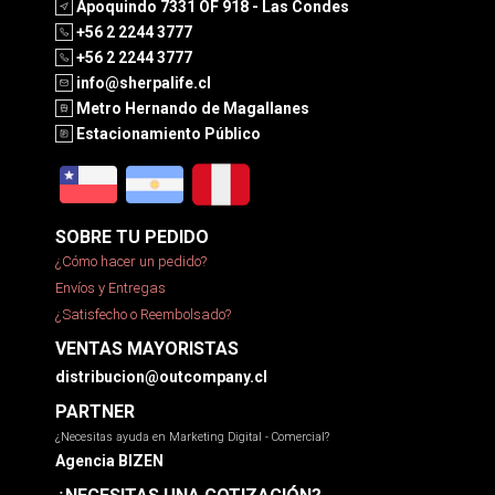
Apoquindo 7331 OF 918 - Las Condes
+56 2 2244 3777
+56 2 2244 3777
info@sherpalife.cl
Metro Hernando de Magallanes
Estacionamiento Público
SOBRE TU PEDIDO
¿Cómo hacer un pedido?
Envíos y Entregas
¿Satisfecho o Reembolsado?
VENTAS MAYORISTAS
distribucion@outcompany.cl
PARTNER
¿Necesitas ayuda en Marketing Digital - Comercial?
Agencia BIZEN