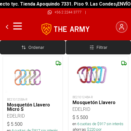
to tyc. Tienda Apoquindo 7331. Piso 9. Las Condes
¡ENVÍO G
+56 2 2244 3777
|
Sin Seguro
Ordenar
Filtrar
BE210124BA-R
BE210125BA-R
Mosquetón Llavero
Mosquetón Llavero
EDELRID
Micro S
EDELRID
$
5.500
$
5.500
en
6
cuotas de $
917
sin interés
ahorras
$
220
por
en
6
cuotas de $
917
sin interés