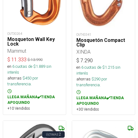
OUT30264
OUT43341
Mosqueton Wall Key
Mosquetón Compact
Lock
Clip
Mammut
XINDA
$
11.333
$
13.990
$
7.290
en
6
cuotas de $
1.889
sin
en
6
cuotas de $
1.215
sin
interés
interés
ahorras
$
450
por
ahorras
$
290
por
transferencia.
transferencia.
LLEGA MAÑANA✔️TIENDA
LLEGA MAÑANA✔️TIENDA
APOQUINDO
APOQUINDO
+10 Vendidos
+30 Vendidos
2
ÚLTIMAS