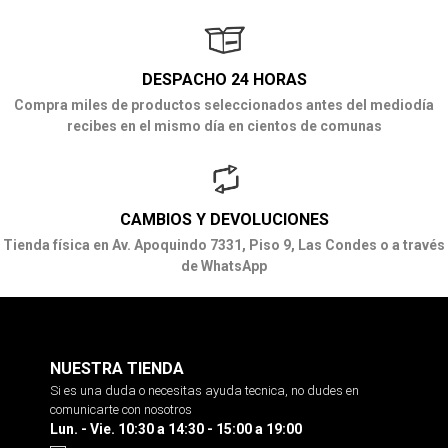
DESPACHO 24 HORAS
Compra miles de productos seleccionados antes del mediodía
recibes en el mismo día en cientos de comunas
CAMBIOS Y DEVOLUCIONES
Tienda física en Av. Apoquindo 7331, Piso 9, Las Condes o a través
de WhatsApp
NUESTRA TIENDA
Si es una duda o necesitas ayuda tecnica, no dudes en
comunicarte con nosotros
Lun. - Vie. 10:30 a 14:30 - 15:00 a 19:00