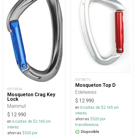
OUT7867-C
Mosqueton Top D
OUT19534
Edelweiss
Mosqueton Crag Key
Lock
$
12.990
Mammut
en
6
cuotas de $
2.165
sin
interés
$
12.990
ahorras
$
520
por
en
6
cuotas de $
2.165
sin
transferencia.
interés
Disponible
ahorras
$
520
por