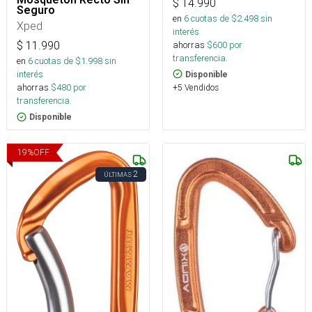
$
14.990
Seguro
en
6
cuotas de $
2.498
sin
Xped
interés
ahorras
$
600
por
$
11.990
transferencia.
en
6
cuotas de $
1.998
sin
interés
Disponible
ahorras
$
480
por
+5 Vendidos
transferencia.
Disponible
19
%
OFF
2
ÚLTIMAS