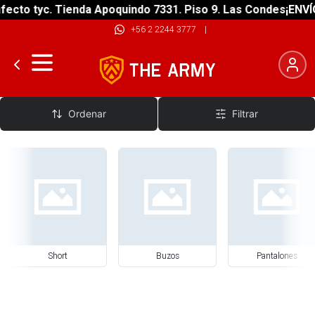
ecto tyc. Tienda Apoquindo 7331. Piso 9. Las Condes
¡ENVÍO
+56 2 2244 3777
|
Short y Pantalones
Ordenar
Filtrar
Short
Buzos
Pantalones