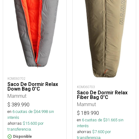
KOM060702
Saco De Dormir Relax
KOM060703
Down Bag 0°C
Saco De Dormir Relax
Mammut
Fiber Bag 0°C
Mammut
$
389.990
en
6
cuotas de $
64.998
sin
$
189.990
interés
en
6
cuotas de $
31.665
sin
ahorras
$
15.600
por
interés
transferencia.
ahorras
$
7.600
por
Disponible
transferencia.