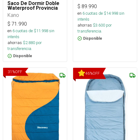
Saco De Dormir Doble
$
89.990
Waterproof Provincia
en
6
cuotas de $
14.998
sin
Kano
interés
$
71.990
ahorras
$
3.600
por
en
6
cuotas de $
11.998
sin
transferencia.
interés
Disponible
ahorras
$
2.880
por
transferencia.
Disponible
31
%
OFF
46
%
OFF