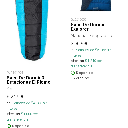
GLO210630
Saco De Dormir
Explorer
National Geographic
$
30.990
en
6
cuotas de $
5.165
sin
interés
ahorras
$
1.240
por
transferencia.
Disponible
PUR151104
Saco De Dormir 3
+5 Vendidos
Estaciones El Plomo
Kano
$
24.990
en
6
cuotas de $
4.165
sin
interés
ahorras
$
1.000
por
transferencia.
Disponible