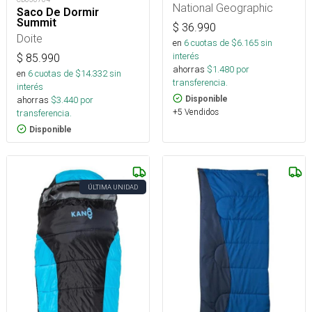
National Geographic
Saco De Dormir
Summit
$
36.990
Doite
en
6
cuotas de $
6.165
sin
interés
$
85.990
ahorras
$
1.480
por
en
6
cuotas de $
14.332
sin
transferencia.
interés
Disponible
ahorras
$
3.440
por
+5 Vendidos
transferencia.
Disponible
ÚLTIMA UNIDAD