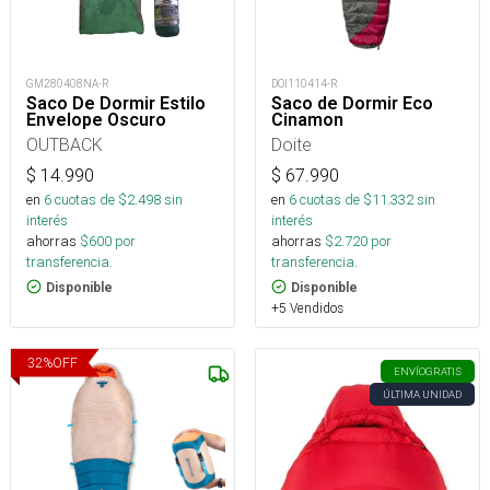
GM280408NA-R
DOI110414-R
Saco De Dormir Estilo
Saco de Dormir Eco
Envelope Oscuro
Cinamon
OUTBACK
Doite
$
14.990
$
67.990
en
6
cuotas de $
2.498
sin
en
6
cuotas de $
11.332
sin
interés
interés
ahorras
$
600
por
ahorras
$
2.720
por
transferencia.
transferencia.
Disponible
Disponible
+5 Vendidos
32
%
OFF
ENVÍO
GRATIS
ÚLTIMA UNIDAD