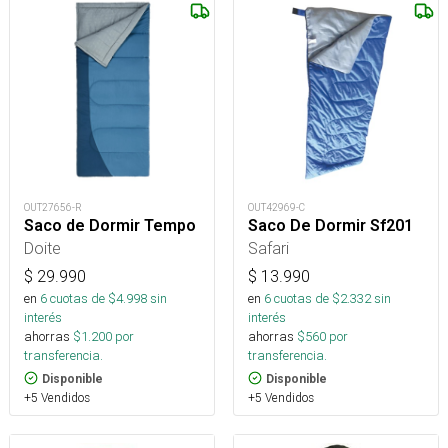
OUT27656-R
OUT42969-C
Saco de Dormir Tempo
Saco De Dormir Sf201
Doite
Safari
$
29.990
$
13.990
en
6
cuotas de $
4.998
sin
en
6
cuotas de $
2.332
sin
interés
interés
ahorras
$
1.200
por
ahorras
$
560
por
transferencia.
transferencia.
Disponible
Disponible
+5 Vendidos
+5 Vendidos