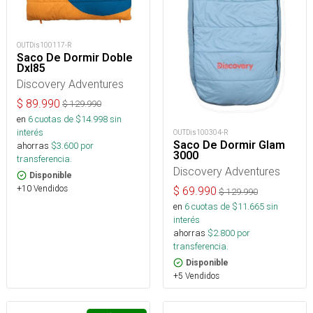
OUTDis100117-R
Saco De Dormir Doble
Dxl85
Discovery Adventures
$
89.990
$
129.990
en
6
cuotas de $
14.998
sin
interés
OUTDis100304-R
Saco De Dormir Glam
ahorras
$
3.600
por
3000
transferencia.
Discovery Adventures
Disponible
+10 Vendidos
$
69.990
$
129.990
en
6
cuotas de $
11.665
sin
interés
ahorras
$
2.800
por
transferencia.
Disponible
+5 Vendidos