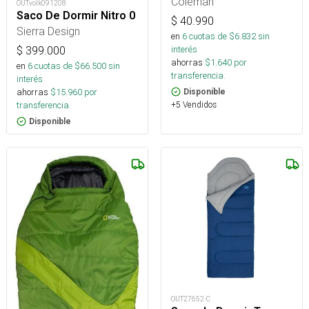
Coleman
OUTvolk091208
Saco De Dormir Nitro 0
$
40.990
Sierra Design
en
6
cuotas de $
6.832
sin
interés
$
399.000
ahorras
$
1.640
por
en
6
cuotas de $
66.500
sin
transferencia.
interés
ahorras
$
15.960
por
Disponible
transferencia.
+5 Vendidos
Disponible
OUT27652-C