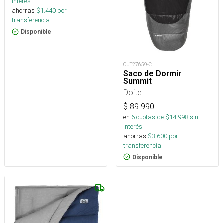
interés
ahorras
$
1.440
por
transferencia.
Disponible
OUT27659-C
Saco de Dormir
Summit
Doite
$
89.990
en
6
cuotas de $
14.998
sin
interés
ahorras
$
3.600
por
transferencia.
Disponible