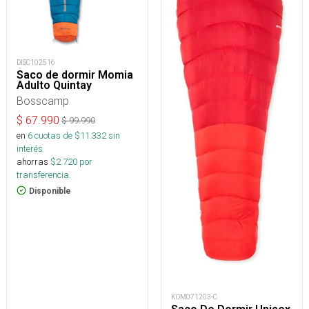
DISC102516
Saco de dormir Momia
Adulto Quintay
Bosscamp
$
67.990
$
99.990
en
6
cuotas de $
11.332
sin
interés
ahorras
$
2.720
por
transferencia.
Disponible
KOM071203-C