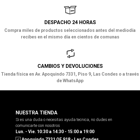
DESPACHO 24 HORAS
Compra miles de productos seleccionados antes del mediodía
recibes en el mismo día en cientos de comunas
CAMBIOS Y DEVOLUCIONES
Tienda física en Av. Apoquindo 7331, Piso 9, Las Condes o a través
de WhatsApp
NUESTRA TIENDA
Si es una duda o necesitas ayuda tecnica, no dudes en
comunicarte con nosotros
Lun. - Vie. 10:30 a 14:30 - 15:00 a 19:00
Apoquindo 7331 OF 918 - Las Condes