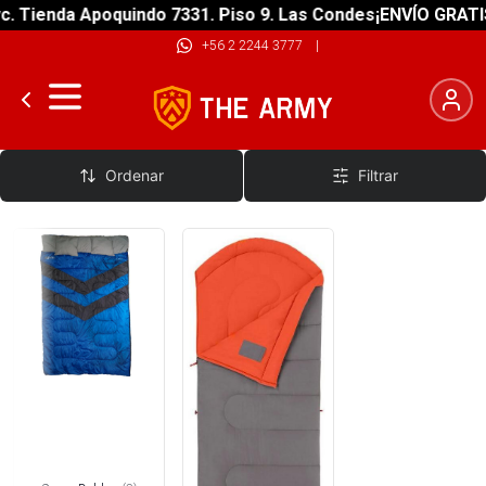
da Apoquindo 7331. Piso 9. Las Condes
¡ENVÍO GRATIS! sobre
+56 2 2244 3777
|
Saco de Dormir Camping
Ordenar
Filtrar