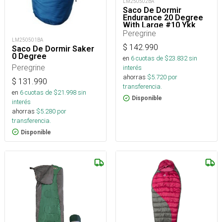
LM250502BA
Saco De Dormir
Endurance 20 Degree
With Large #10 Ykk
Zipper
Peregrine
LM250501BA
$
142.990
Saco De Dormir Saker
0 Degree
en
6
cuotas de $
23.832
sin
Peregrine
interés
ahorras
$
5.720
por
$
131.990
transferencia.
en
6
cuotas de $
21.998
sin
Disponible
interés
ahorras
$
5.280
por
transferencia.
Disponible