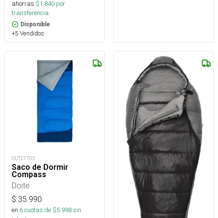
ahorras
$
1.840
por
transferencia.
Disponible
+5 Vendidos
OUT27703
Saco de Dormir
Compass
Doite
$
35.990
en
6
cuotas de $
5.998
sin