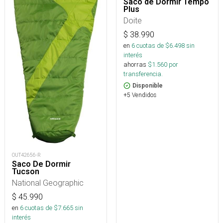
Saco de Dormir Tempo
Plus
Doite
$
38.990
en
6
cuotas de $
6.498
sin
interés
ahorras
$
1.560
por
transferencia.
Disponible
+5 Vendidos
OUT42656-R
Saco De Dormir
Tucson
National Geographic
$
45.990
en
6
cuotas de $
7.665
sin
interés