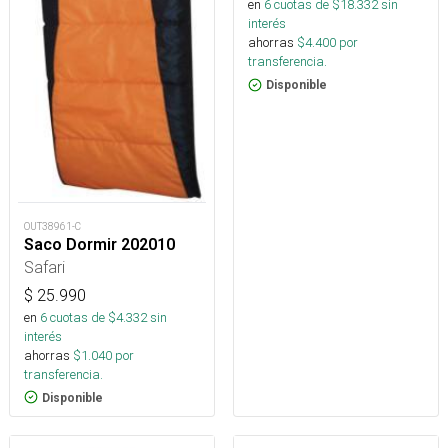
en
6
cuotas de $
18.332
sin
interés
ahorras
$
4.400
por
transferencia.
Disponible
OUT38961-C
Saco Dormir 202010
Safari
$
25.990
en
6
cuotas de $
4.332
sin
interés
ahorras
$
1.040
por
transferencia.
Disponible