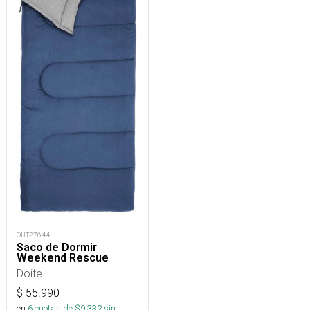
OUT27644
Saco de Dormir
Weekend Rescue
Doite
$
55.990
en
6
cuotas de $
9.332
sin