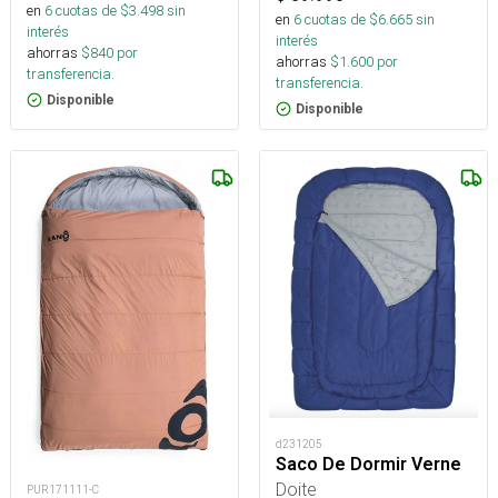
en
6
cuotas de $
3.498
sin
en
6
cuotas de $
6.665
sin
interés
interés
ahorras
$
840
por
ahorras
$
1.600
por
transferencia.
transferencia.
Disponible
Disponible
d231205
Saco De Dormir Verne
Doite
PUR171111-C