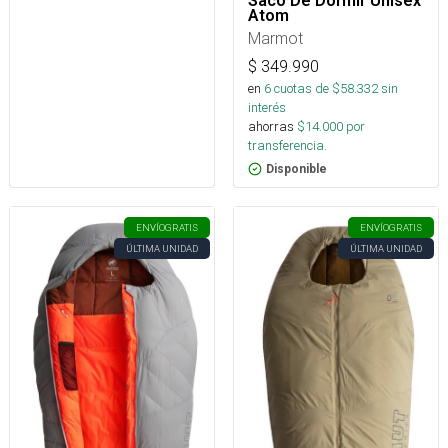
Saco De Dormir Unisex
Atom
Marmot
$
349.990
en
6
cuotas de $
58.332
sin
interés
ahorras
$
14.000
por
transferencia.
Disponible
ENVÍO
GRATIS
ENVÍO
GRATIS
ÚLTIMA UNIDAD
ÚLTIMA UNIDAD