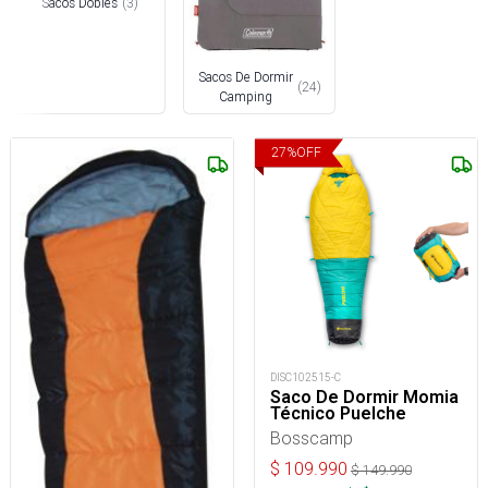
Sacos Dobles
(
3
)
Sacos De Dormir
(
24
)
Camping
27
%
OFF
DISC102515-C
Saco De Dormir Momia
Técnico Puelche
Bosscamp
$
109.990
$
149.990