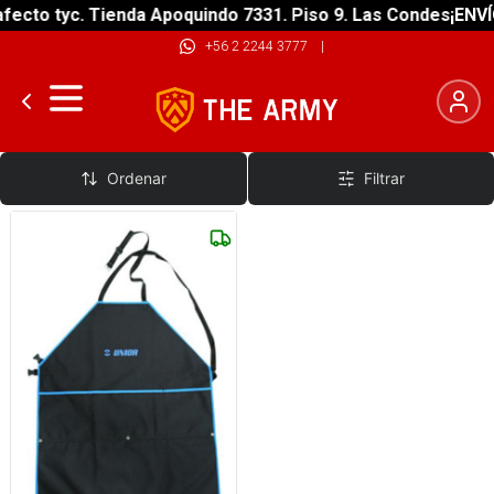
fecto tyc. Tienda Apoquindo 7331. Piso 9. Las Condes
¡ENVÍ
+56 2 2244 3777
|
Ropa de Trabajo para Taller
Ordenar
Filtrar