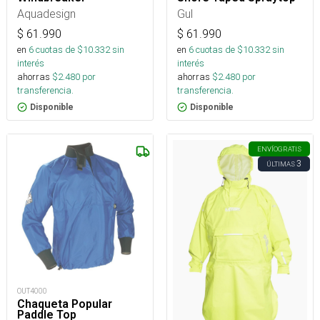
Aquadesign
Gul
$
61.990
$
61.990
en
6
cuotas de $
10.332
sin
en
6
cuotas de $
10.332
sin
interés
interés
ahorras
$
2.480
por
ahorras
$
2.480
por
transferencia.
transferencia.
Disponible
Disponible
ENVÍO
GRATIS
3
ÚLTIMAS
OUT4000
Chaqueta Popular
Paddle Top