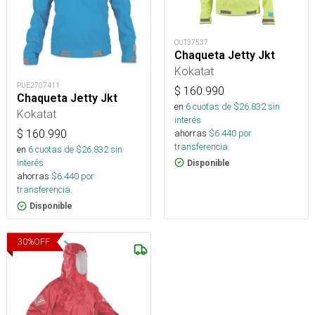
OUT37537
Chaqueta Jetty Jkt
Kokatat
PUE2707411
$
160.990
Chaqueta Jetty Jkt
en
6
cuotas de $
26.832
sin
Kokatat
interés
ahorras
$
6.440
por
$
160.990
transferencia.
en
6
cuotas de $
26.832
sin
interés
Disponible
ahorras
$
6.440
por
transferencia.
Disponible
30
%
OFF