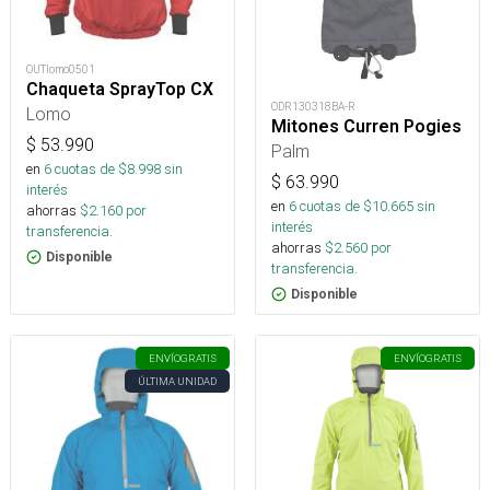
OUTlomo0501
Chaqueta SprayTop CX
ODR130318BA-R
Lomo
Mitones Curren Pogies
$
53.990
Palm
en
6
cuotas de $
8.998
sin
$
63.990
interés
en
6
cuotas de $
10.665
sin
ahorras
$
2.160
por
interés
transferencia.
ahorras
$
2.560
por
Disponible
transferencia.
Disponible
ENVÍO
GRATIS
ENVÍO
GRATIS
ÚLTIMA UNIDAD