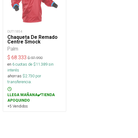
OUT11854
Chaqueta De Remado
Centre Smock
Palm
$
68.333
$
97.990
en
6
cuotas de $
11.389
sin
interés
ahorras
$
2.730
por
transferencia.
LLEGA MAÑANA✔️TIENDA
APOQUINDO
+5 Vendidos