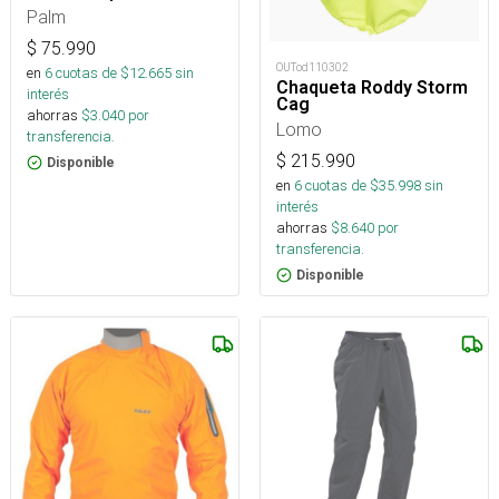
Palm
$
75.990
OUTod110302
en
6
cuotas de $
12.665
sin
Chaqueta Roddy Storm
interés
Cag
ahorras
$
3.040
por
Lomo
transferencia.
$
215.990
Disponible
en
6
cuotas de $
35.998
sin
interés
ahorras
$
8.640
por
transferencia.
Disponible