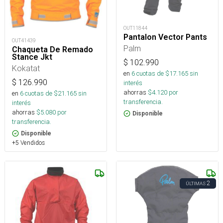
OUT11844
Pantalon Vector Pants
OUT41439
Palm
Chaqueta De Remado
Stance Jkt
$
102.990
Kokatat
en
6
cuotas de $
17.165
sin
$
126.990
interés
ahorras
$
4.120
por
en
6
cuotas de $
21.165
sin
transferencia.
interés
ahorras
$
5.080
por
Disponible
transferencia.
Disponible
+5 Vendidos
2
ÚLTIMAS