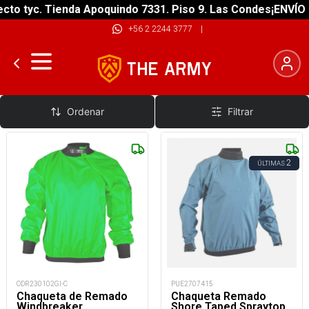
o tyc. Tienda Apoquindo 7331. Piso 9. Las Condes
¡ENVÍO GR
+56 2 2244 3777
|
Ropa de Remado
Ordenar
Filtrar
2
ÚLTIMAS
ODR230102GI-C
PUE2707415
Chaqueta de Remado
Chaqueta Remado
Windbreaker
Shore Taped Spraytop