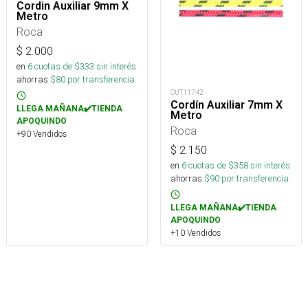
Cordin Auxiliar 9mm X
Metro
Roca
$
2.000
en
6
cuotas de $
333
sin interés
ahorras
$
80
por transferencia.
OUT11742
Cordín Auxiliar 7mm X
LLEGA MAÑANA✔️TIENDA
Metro
APOQUINDO
Roca
+90 Vendidos
$
2.150
en
6
cuotas de $
358
sin interés
ahorras
$
90
por transferencia.
LLEGA MAÑANA✔️TIENDA
APOQUINDO
+10 Vendidos