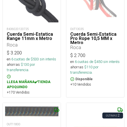
8436020120725
OUT13035
Cuerda Semi-Estatica
Cuerda Semi-Estatica
Range 11mm x Metro
Pro Rope 10,5 MM x
Metro
Roca
Roca
$
3.200
$
2.700
en
6
cuotas de $
533
sin interés
en
6
cuotas de $
450
sin interés
ahorras
$
130
por
ahorras
$
110
por
transferencia.
transferencia.
Disponible
LLEGA MAÑANA✔️TIENDA
+10 Vendidos
APOQUINDO
+170 Vendidos
2
ÚLTIMAS
OUT11800