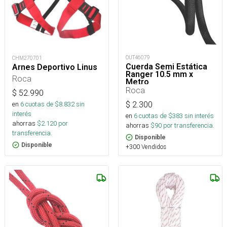
OUT46079
CHM270701
Cuerda Semi Estática
Arnes Deportivo Linus
Ranger 10.5 mm x
Roca
Metro
Roca
$
52.990
$
2.300
en
6
cuotas de $
8.832
sin
interés
en
6
cuotas de $
383
sin interés
ahorras
$
2.120
por
ahorras
$
90
por transferencia.
transferencia.
Disponible
Disponible
+300 Vendidos