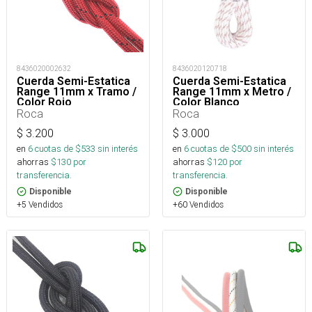
8436020002632
8436020120718
Cuerda Semi-Estatica
Cuerda Semi-Estatica
Range 11mm x Tramo /
Range 11mm x Metro /
Color Rojo
Color Blanco
Roca
Roca
$
3.200
$
3.000
en
6
cuotas de $
533
sin interés
en
6
cuotas de $
500
sin interés
ahorras
$
130
por
ahorras
$
120
por
transferencia.
transferencia.
Disponible
Disponible
+5 Vendidos
+60 Vendidos