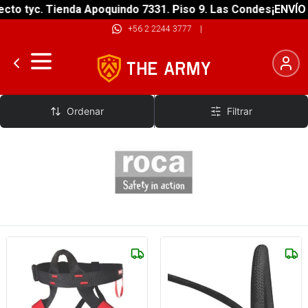
to tyc. Tienda Apoquindo 7331. Piso 9. Las Condes
¡ENVÍO G
+56 2 2244 3777
|
Roca
Ordenar
Filtrar