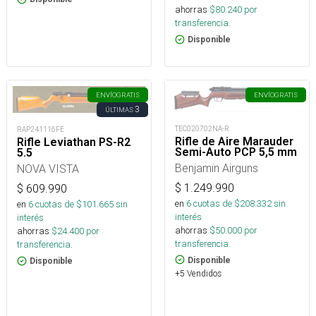
ahorras
$
80.240
por
transferencia.
Disponible
ENVÍO
GRATIS
ENVÍO
GRATIS
3
ÚLTIMAS
TEC020702NA-R
RAP241116FE
Rifle de Aire Marauder
Rifle Leviathan PS-R2
Semi-Auto PCP 5,5 mm
5.5
Benjamin Airguns
NOVA VISTA
$
1.249.990
$
609.990
en
6
cuotas de $
208.332
sin
en
6
cuotas de $
101.665
sin
interés
interés
ahorras
$
50.000
por
ahorras
$
24.400
por
transferencia.
transferencia.
Disponible
Disponible
+5 Vendidos