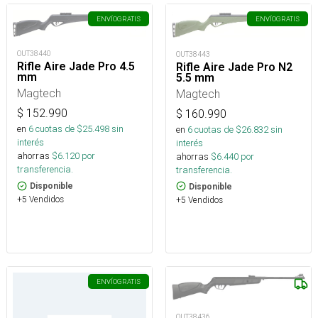
ENVÍO
GRATIS
ENVÍO
GRATIS
OUT38440
OUT38443
Rifle Aire Jade Pro 4.5
Rifle Aire Jade Pro N2
mm
5.5 mm
Magtech
Magtech
$
152.990
$
160.990
en
6
cuotas de $
25.498
sin
en
6
cuotas de $
26.832
sin
interés
interés
ahorras
$
6.120
por
ahorras
$
6.440
por
transferencia.
transferencia.
Disponible
Disponible
+5 Vendidos
+5 Vendidos
ENVÍO
GRATIS
OUT38436