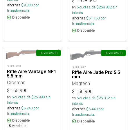
$
1.528.990
ahorras
$
9.880
por
en
6
cuotas de $
254.832
sin
transferencia.
interés
Disponible
ahorras
$
61.160
por
transferencia.
Disponible
ENVÍO
GRATIS
ENVÍO
GRATIS
OUT38438
OUT38442
Rifle Aire Vantage NP1
Rifle Aire Jade Pro 5.5
5.5 mm
mm
Crosman
Magtech
$
155.990
$
160.990
en
6
cuotas de $
25.998
sin
en
6
cuotas de $
26.832
sin
interés
interés
ahorras
$
6.240
por
ahorras
$
6.440
por
transferencia.
transferencia.
Disponible
Disponible
+5 Vendidos