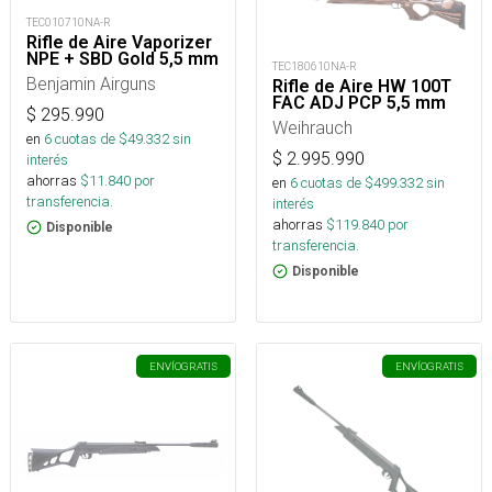
TEC010710NA-R
Rifle de Aire Vaporizer
NPE + SBD Gold 5,5 mm
TEC180610NA-R
Benjamin Airguns
Rifle de Aire HW 100T
FAC ADJ PCP 5,5 mm
$
295.990
Weihrauch
en
6
cuotas de $
49.332
sin
$
2.995.990
interés
ahorras
$
11.840
por
en
6
cuotas de $
499.332
sin
transferencia.
interés
ahorras
$
119.840
por
Disponible
transferencia.
Disponible
ENVÍO
GRATIS
ENVÍO
GRATIS