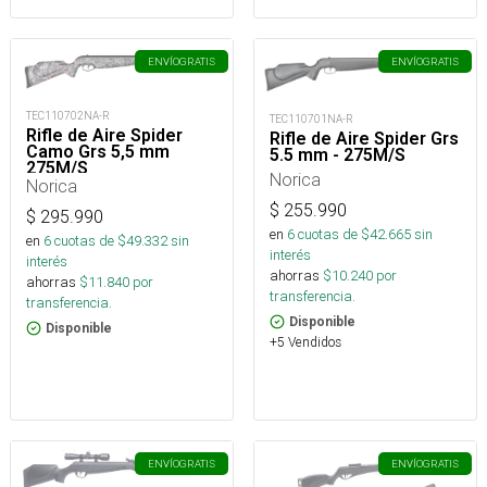
ENVÍO
GRATIS
ENVÍO
GRATIS
TEC110702NA-R
TEC110701NA-R
Rifle de Aire Spider
Rifle de Aire Spider Grs
Camo Grs 5,5 mm
5.5 mm - 275M/S
275M/S
Norica
Norica
$
255.990
$
295.990
en
6
cuotas de $
42.665
sin
en
6
cuotas de $
49.332
sin
interés
interés
ahorras
$
10.240
por
ahorras
$
11.840
por
transferencia.
transferencia.
Disponible
Disponible
+5 Vendidos
ENVÍO
GRATIS
ENVÍO
GRATIS