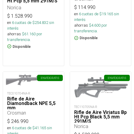
Ht Pcp 5,5 mm 291M/S
Norica
$
114.990
en
6
cuotas de $
19.165
sin
$
1.528.990
interés
en
6
cuotas de $
254.832
sin
ahorras
$
4.600
por
interés
transferencia.
ahorras
$
61.160
por
Disponible
transferencia.
Disponible
ENVÍO
GRATIS
ENVÍO
GRATIS
TEC010704NA-R
Rifle de Aire
Diamondback NPE 5,5
TEC110705NA-R
mm
Rifle de Aire Viriatus Bp
Crosman
Ht Pcp Black 5,5 mm
291M/S
$
246.990
Norica
en
6
cuotas de $
41.165
sin
interés