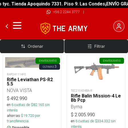
c. Tienda Apoquindo 7331. Piso 9. Las Condes
¡ENVÍO GRATIS
+56 2 2244 3777
|
Rifles Aire Comprimido
Ordenar
Filtrar
ENVÍO
GRATIS
ENVÍO
GRATIS
3
ÚLTIMAS
RAP241114FE
Rifle Leviathan PS-R2
5.5
NOVA VISTA
TEC210434BA-R
Rifle Balin Mission-4 Le
$
492.990
Bb Pcp
en
6
cuotas de $
82.165
sin
Byrna
interés
$
2.005.990
ahorras
$
19.720
por
en
6
cuotas de $
334.332
sin
transferencia.
interés
Disponible