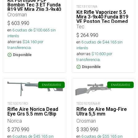
Kit Fortitude PCP
Bombin Tec 3 ET Funda
TEC131101NA
B19 VE Mira Zlip 3-9x40
Kit Rifle Vaporizer 5.5
- Poston P022 2LT -
Crosman
Mira 3-9x40 Funda B19
Montura Zlip - Correa
VE Poston Tec Domed
Crosman
$
603.990
18,13 5,5 2LT_
Tec
en
6
cuotas de $
100.665
sin
$
264.990
interés
ahorras
$
24.160
por
en
6
cuotas de $
44.165
sin
transferencia.
interés
ahorras
$
10.600
por
Disponible
transferencia.
Disponible
ENVÍO
GRATIS
ENVÍO
GRATIS
TEC010705NA-R
TEC100701RO
Rifle de Aire Mag-Fire
Rifle Aire Norica Dead
Ultra 5,5 mm
Eye Grs 5.5 mm C/Bip
Crosman
Norica
$
330.990
$
270.990
en
6
cuotas de $
55.165
sin
en
6
cuotas de $
45.165
sin