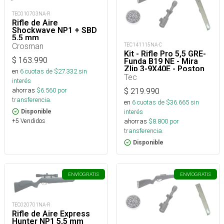
TEC010703NA-R
Rifle de Aire
Shockwave NP1 + SBD
5,5 mm
Crosman
TEC141115NA-C
Kit - Rifle Pro 5,5 GRE-
$
163.990
Funda B19 NE - Mira
Zlip 3-9X40E - Poston
en
6
cuotas de $
27.332
sin
TEC Match Ama 5,5
Tec
interés
2CJS 100U_
ahorras
$
6.560
por
$
219.990
transferencia.
en
6
cuotas de $
36.665
sin
interés
Disponible
+5 Vendidos
ahorras
$
8.800
por
transferencia.
Disponible
ENVÍO
GRATIS
ENVÍO
GRATIS
TEC020701NA-R
Rifle de Aire Express
Hunter NP1 5,5 mm