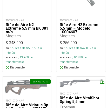
TEC180609NA-R
TEC180608NA-R
Rifle de Aire N2
Rifle Aire N2 Extreme
Extreme 5,5 mm BK 381
5,5 mm – Modelo
m/s
10004607
Magtech
Magtech
$
348.990
$
256.990
en
6
cuotas de $
58.165
sin
en
6
cuotas de $
42.832
sin
interés
interés
ahorras
$
13.960
por
ahorras
$
10.280
por
transferencia.
transferencia.
Disponible
Disponible
ENVÍO
GRATIS
TEC010701NA-R
Rifle de Aire VitalShot
TEC110704NA-R
Spring 5,5 mm
Rifle de Aire Viriatus Bp
Crosman