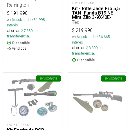
TEC141116NA-C
Remington
Kit - Rifle Jade Pro 5,5
TAN- Funda B19 NE -
$
191.990
Mira Zlip 3-9X40E-
en
6
cuotas de $
31.998
sin
Poston TEC Match
Tec
interés
Ama 5,5 2CJS 100U_
$
219.990
ahorras
$
7.680
por
transferencia.
en
6
cuotas de $
36.665
sin
interés
Disponible
ahorras
$
8.800
por
+5 Vendidos
transferencia.
Disponible
ENVÍO
GRATIS
ENVÍO
GRATIS
TEC131102NA-C