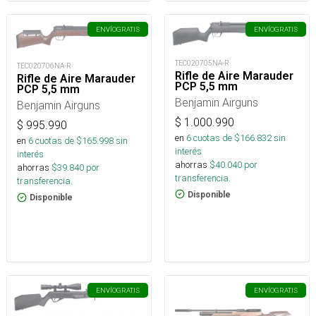
ENVÍO
GRATIS
ENVÍO
GRATIS
TEC020705NA-R
TEC020706NA-R
Rifle de Aire Marauder
Rifle de Aire Marauder
PCP 5,5 mm
PCP 5,5 mm
Benjamin Airguns
Benjamin Airguns
$
1.000.990
$
995.990
en
6
cuotas de $
166.832
sin
en
6
cuotas de $
165.998
sin
interés
interés
ahorras
$
40.040
por
ahorras
$
39.840
por
transferencia.
transferencia.
Disponible
Disponible
ENVÍO
GRATIS
ENVÍO
GRATIS