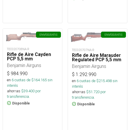
ENVÍO
GRATIS
ENVÍO
GRATIS
TEC020708NA-R
TEC020707NA-R
Rifle de Aire Cayden
Rifle de Aire Marauder
PCP 5,5 mm
Regulated PCP 5,5 mm
Benjamin Airguns
Benjamin Airguns
$
984.990
$
1.292.990
en
6
cuotas de $
164.165
sin
en
6
cuotas de $
215.498
sin
interés
interés
ahorras
$
39.400
por
ahorras
$
51.720
por
transferencia.
transferencia.
Disponible
Disponible