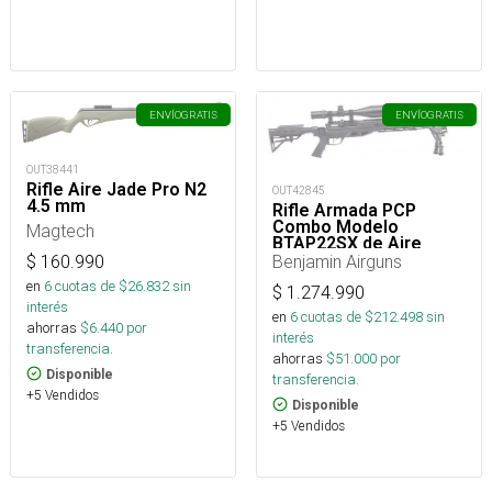
ENVÍO
GRATIS
ENVÍO
GRATIS
OUT38441
Rifle Aire Jade Pro N2
OUT42845
4.5 mm
Rifle Armada PCP
Combo Modelo
Magtech
BTAP22SX de Aire
Calibre 22 /5.5mm
Benjamin Airguns
$
160.990
en
6
cuotas de $
26.832
sin
$
1.274.990
interés
en
6
cuotas de $
212.498
sin
ahorras
$
6.440
por
interés
transferencia.
ahorras
$
51.000
por
Disponible
transferencia.
+5 Vendidos
Disponible
+5 Vendidos