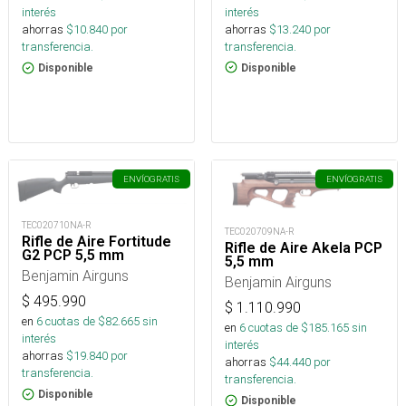
interés
interés
ahorras
$
13.240
por
ahorras
$
10.840
por
transferencia.
transferencia.
Disponible
Disponible
ENVÍO
GRATIS
ENVÍO
GRATIS
TEC020710NA-R
TEC020709NA-R
Rifle de Aire Fortitude
Rifle de Aire Akela PCP
G2 PCP 5,5 mm
5,5 mm
Benjamin Airguns
Benjamin Airguns
$
495.990
$
1.110.990
en
6
cuotas de $
82.665
sin
en
6
cuotas de $
185.165
sin
interés
interés
ahorras
$
19.840
por
ahorras
$
44.440
por
transferencia.
transferencia.
Disponible
Disponible