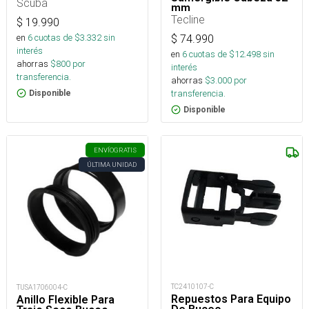
Scuba
mm
Tecline
$
19.990
en
6
cuotas de $
3.332
sin
$
74.990
interés
en
6
cuotas de $
12.498
sin
ahorras
$
800
por
interés
transferencia.
ahorras
$
3.000
por
transferencia.
Disponible
Disponible
ENVÍO
GRATIS
ÚLTIMA UNIDAD
TC2410107-C
TUSA1706004-C
Repuestos Para Equipo
Anillo Flexible Para