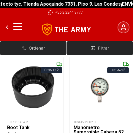
ecto tyc. Tienda Apoquindo 7331. Piso 9. Las Condes
¡ENVÍO
+56 2 2244 3777
|
Repuestos Regulares
Ordenar
Filtrar
2
3
ÚLTIMAS
ÚLTIMAS
TU171114BA-R
TUSA1506002-C
Boot Tank
Manómetro
Sumergible Cabeza 52