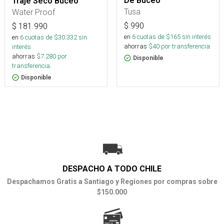
De Buceo
Traje Seco Buceo
Tusa
Water Proof
$
990
$
181.990
en
6
cuotas de $
165
sin interés
en
6
cuotas de $
30.332
sin
ahorras
$
40
por transferencia.
interés
ahorras
$
7.280
por
Disponible
transferencia.
Disponible
DESPACHO A TODO CHILE
Despachamos Gratis a Santiago y Regiones por compras sobre
$150.000