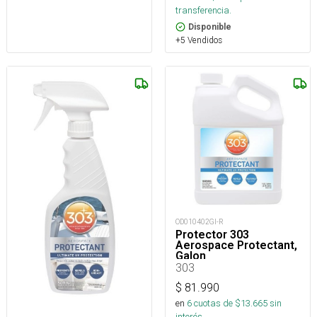
transferencia.
Disponible
+5 Vendidos
OD010402GI-R
Protector 303
Aerospace Protectant,
Galon
303
$
81.990
en
6
cuotas de $
13.665
sin
interés