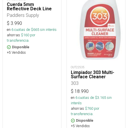
Cuerda 5mm
Reflective Deck Line
Paddlers Supply
$
3.990
en
6
cuotas de $
665
sin interés
ahorras
$
160
por
transferencia.
Disponible
+5 Vendidos
OUT22535
Limpiador 303 Multi-
Surface Cleaner
303
$
18.990
en
6
cuotas de $
3.165
sin
interés
ahorras
$
760
por
transferencia.
Disponible
+5 Vendidos