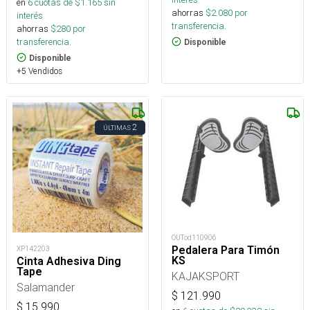
en
6
cuotas de $
1.165
sin
ahorras
$
2.080
por
interés
transferencia.
ahorras
$
280
por
transferencia.
Disponible
Disponible
+5 Vendidos
2
ÚLTIMAS
OUTod110906
Pedalera Para Timón
XP142203
KS
Cinta Adhesiva Ding
Tape
KAJAKSPORT
Salamander
$
121.990
$
15.990