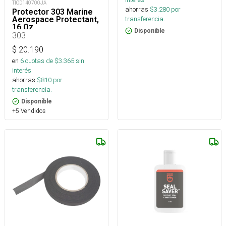
TIOD140700JA
ahorras
$
3.280
por
Protector 303 Marine
transferencia.
Aerospace Protectant,
16 Oz
Disponible
303
$
20.190
en
6
cuotas de $
3.365
sin
interés
ahorras
$
810
por
transferencia.
Disponible
+5 Vendidos