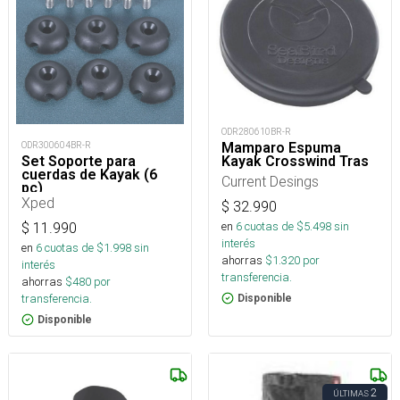
ODR280610BR-R
Mamparo Espuma
ODR300604BR-R
Kayak Crosswind Tras
Set Soporte para
cuerdas de Kayak (6
Current Desings
pc)
Xped
$
32.990
en
6
cuotas de $
5.498
sin
$
11.990
interés
en
6
cuotas de $
1.998
sin
ahorras
$
1.320
por
interés
transferencia.
ahorras
$
480
por
transferencia.
Disponible
Disponible
2
ÚLTIMAS