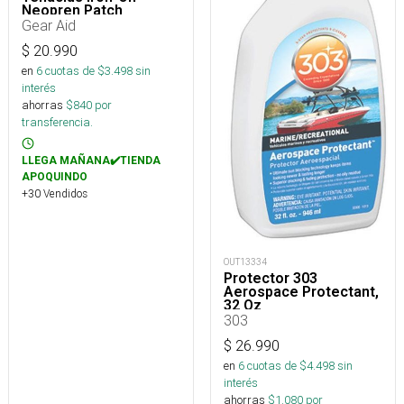
Neopren Patch
Gear Aid
$
20.990
en
6
cuotas de $
3.498
sin
interés
ahorras
$
840
por
transferencia.
LLEGA MAÑANA✔️TIENDA
APOQUINDO
+30 Vendidos
OUT13334
Protector 303
Aerospace Protectant,
32 Oz
303
$
26.990
en
6
cuotas de $
4.498
sin
interés
ahorras
$
1.080
por