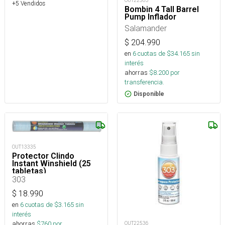
OUT22503
+5 Vendidos
Bombin 4 Tall Barrel
Pump Inflador
Salamander
$
204.990
en
6
cuotas de $
34.165
sin
interés
ahorras
$
8.200
por
transferencia.
Disponible
OUT13335
Protector Clindo
Instant Winshield (25
tabletas)
303
$
18.990
en
6
cuotas de $
3.165
sin
interés
ahorras
$
760
por
OUT22536