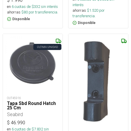
$
1.990
interés
en
6
cuotas de $
332
sin interés
ahorras
$
1.520
por
ahorras
$
80
por transferencia.
transferencia.
Disponible
Disponible
ÚLTIMA UNIDAD
OUT45916
Tapa Sbd Round Hatch
25 Cm
Seabird
$
46.990
en
6
cuotas de $
7.832
sin