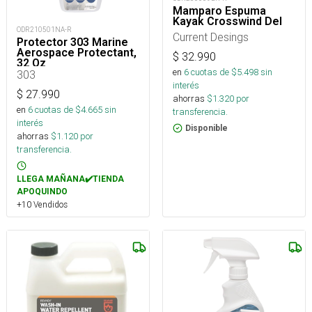
Mamparo Espuma
Kayak Crosswind Del
ODR210501NA-R
Current Desings
Protector 303 Marine
Aerospace Protectant,
$
32.990
32 Oz
en
6
cuotas de $
5.498
sin
303
interés
$
27.990
ahorras
$
1.320
por
en
6
cuotas de $
4.665
sin
transferencia.
interés
Disponible
ahorras
$
1.120
por
transferencia.
LLEGA MAÑANA✔️TIENDA
APOQUINDO
+10 Vendidos