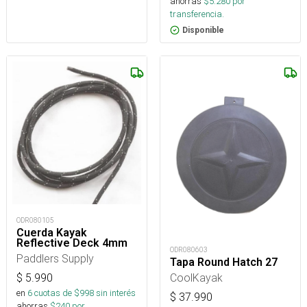
ahorras
$
5.280
por
transferencia.
Disponible
ODR080105
Cuerda Kayak
Reflective Deck 4mm
ODR080603
Paddlers Supply
Tapa Round Hatch 27
CoolKayak
$
5.990
en
6
cuotas de $
998
sin interés
$
37.990
ahorras
$
240
por