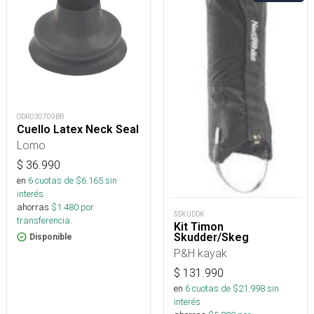
ODR030709BR
Cuello Latex Neck Seal
Lomo
$
36.990
en
6
cuotas de $
6.165
sin
interés
ahorras
$
1.480
por
5SKUDDK
transferencia.
Kit Timon
Skudder/Skeg
Disponible
P&H kayak
$
131.990
en
6
cuotas de $
21.998
sin
interés