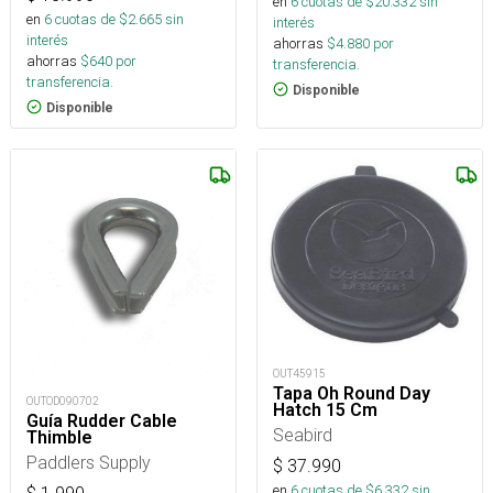
en
6
cuotas de $
20.332
sin
en
6
cuotas de $
2.665
sin
interés
interés
ahorras
$
4.880
por
ahorras
$
640
por
transferencia.
transferencia.
Disponible
Disponible
OUT45915
Tapa Oh Round Day
OUTOD090702
Hatch 15 Cm
Guía Rudder Cable
Seabird
Thimble
Paddlers Supply
$
37.990
en
6
cuotas de $
6.332
sin