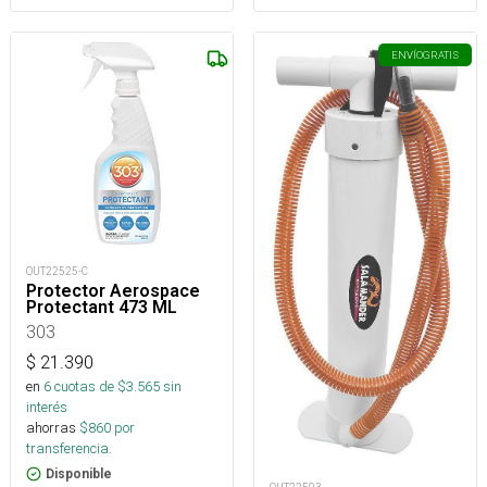
ENVÍO
GRATIS
OUT22525-C
Protector Aerospace
Protectant 473 ML
303
$
21.390
en
6
cuotas de $
3.565
sin
interés
ahorras
$
860
por
transferencia.
Disponible