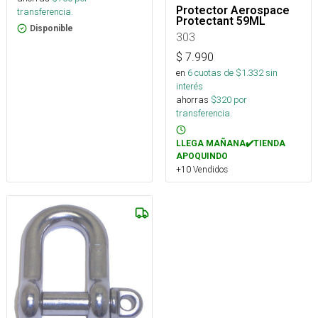
Protector Aerospace
transferencia.
Protectant 59ML
Disponible
303
$
7.990
en
6
cuotas de $
1.332
sin
interés
ahorras
$
320
por
transferencia.
LLEGA MAÑANA✔️TIENDA
APOQUINDO
+10 Vendidos