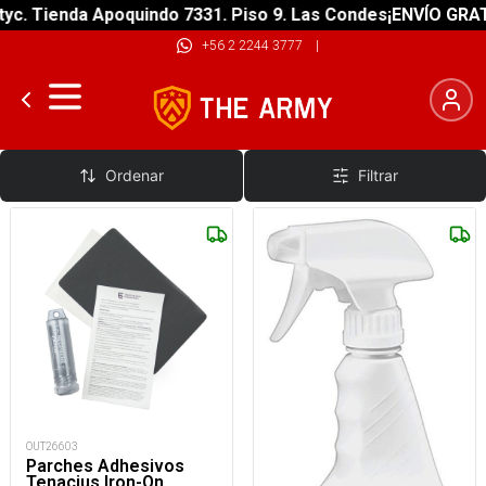
ienda Apoquindo 7331. Piso 9. Las Condes
¡ENVÍO GRATIS! so
+56 2 2244 3777
|
Reparación
Ordenar
Filtrar
OUT26603
Parches Adhesivos
Tenacius Iron-On