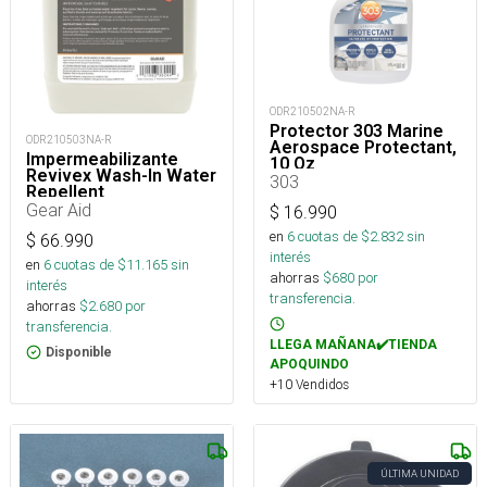
ODR210502NA-R
Protector 303 Marine
ODR210503NA-R
Aerospace Protectant,
Impermeabilizante
10 Oz
Revivex Wash-In Water
303
Repellent
Gear Aid
$
16.990
en
6
cuotas de $
2.832
sin
$
66.990
interés
en
6
cuotas de $
11.165
sin
ahorras
$
680
por
interés
transferencia.
ahorras
$
2.680
por
transferencia.
LLEGA MAÑANA✔️TIENDA
Disponible
APOQUINDO
+10 Vendidos
ÚLTIMA UNIDAD