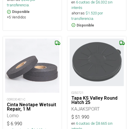
en
6
cuotas de $
6.332
sin
transferencia.
interés
Disponible
ahorras
$
1.520
por
+5 Vendidos
transferencia.
Disponible
O250721
Tapa KS Valley Round
ODR030401-C
Hatch 25
Cinta Neotape Wetsuit
KAJAKSPORT
Repair, 1 M
Lomo
$
51.990
$
6.990
en
6
cuotas de $
8.665
sin
interés