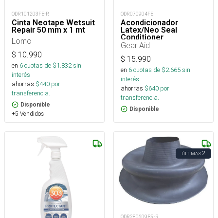
ODR101203FE-R
ODR070904FE
Cinta Neotape Wetsuit
Acondicionador
Repair 50 mm x 1 mt
Latex/Neo Seal
Conditioner
Lomo
Gear Aid
$
10.990
$
15.990
en
6
cuotas de $
1.832
sin
en
6
cuotas de $
2.665
sin
interés
interés
ahorras
$
440
por
ahorras
$
640
por
transferencia.
transferencia.
Disponible
Disponible
+5 Vendidos
2
ÚLTIMAS
ODR280609BR-R