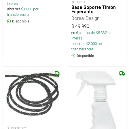
XP141214
interés
Base Soporte Timon
ahorras
$
1.880
por
Esperanto
transferencia.
Boreal Design
Disponible
$
49.990
en
6
cuotas de $
8.332
sin
interés
ahorras
$
2.000
por
transferencia.
Disponible
OUTOD092002