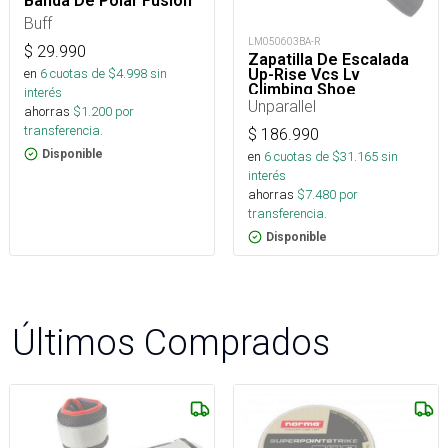
Banda De Polar Fusión
Buff
LM050603BA-R
$
29.990
Zapatilla De Escalada
en
6
cuotas de $
4.998
sin
Up-Rise Vcs Lv
Climbing Shoe
interés
Unparallel
ahorras
$
1.200
por
transferencia.
$
186.990
Disponible
en
6
cuotas de $
31.165
sin
interés
ahorras
$
7.480
por
transferencia.
Disponible
Últimos Comprados