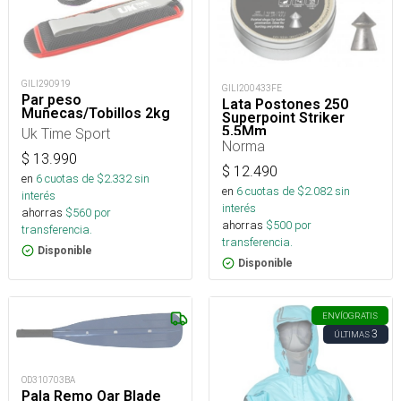
GILI290919
GILI200433FE
Par peso
Lata Postones 250
Muñecas/Tobillos 2kg
Superpoint Striker
5,5Mm
Uk Time Sport
Norma
$
13.990
$
12.490
en
6
cuotas de $
2.332
sin
en
6
cuotas de $
2.082
sin
interés
interés
ahorras
$
560
por
ahorras
$
500
por
transferencia.
transferencia.
Disponible
Disponible
ENVÍO
GRATIS
3
ÚLTIMAS
OD310703BA
Pala Remo Oar Blade