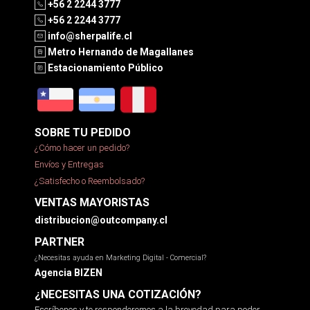
+56 2 2244 3777
+56 2 2244 3777
info@sherpalife.cl
Metro Hernando de Magallanes
Estacionamiento Público
SOBRE TU PEDIDO
¿Cómo hacer un pedido?
Envíos y Entregas
¿Satisfecho o Reembolsado?
VENTAS MAYORISTAS
distribucion@outcompany.cl
PARTNER
¿Necesitas ayuda en Marketing Digital - Comercial?
Agencia BIZEN
¿NECESITAS UNA COTIZACIÓN?
Escríbenos y te responderemos a la brevedad para poder