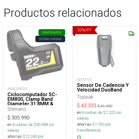
Productos relacionados
30
%
OFF
ENVÍO
GRATIS
ÚLTIMA UNIDAD
OUT33125
Sensor De Cadencia Y
AND020803-C
Velocidad DuoBand
Ciclocomputador SC-
Topeak
EM800, Clamp Band
Diameter 31.8MM &
$
43.333
$
61.990
35.0MM
Shimano
en
6
cuotas de $
7.222
sin
$
305.990
interés
ahorras
$
1.730
por
en
6
cuotas de $
50.998
sin
transferencia.
interés
ahorras
$
12.240
por