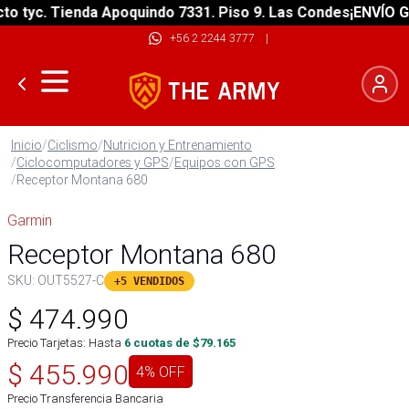
 tyc. Tienda Apoquindo 7331. Piso 9. Las Condes
¡ENVÍO GRA
+56 2 2244 3777
|
Inicio
/
Ciclismo
/
Nutricion y Entrenamiento
/
Ciclocomputadores y GPS
/
Equipos con GPS
/
Receptor Montana 680
Garmin
Receptor Montana 680
SKU:
OUT5527-C
+5 VENDIDOS
$
474.990
Precio Tarjetas: Hasta
6
cuotas de $
79.165
$
455.990
4
% OFF
Precio Transferencia Bancaria