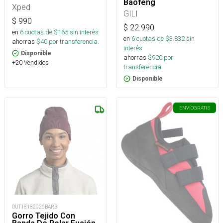
Baofeng
Xped
GILI
$
990
$
22.990
en
6
cuotas de $
165
sin interés
en
6
cuotas de $
3.832
sin
ahorras
$
40
por transferencia.
interés
Disponible
ahorras
$
920
por
+20 Vendidos
transferencia.
Disponible
ENVÍO
GRATIS
OUT18182026BARB
Gorro Tejido Con