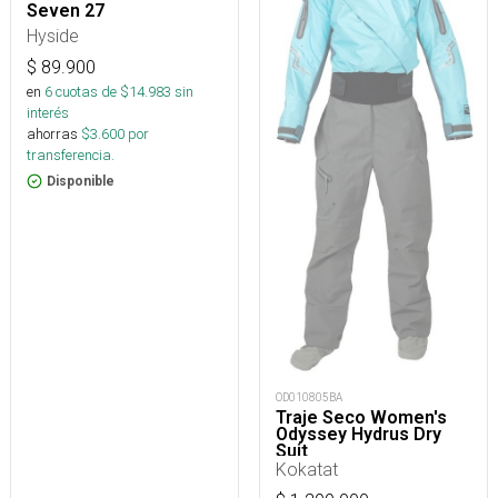
Seven 27
Hyside
$
89.900
en
6
cuotas de $
14.983
sin
interés
ahorras
$
3.600
por
transferencia.
Disponible
OD010805BA
Traje Seco Women's
Odyssey Hydrus Dry
Suit
Kokatat