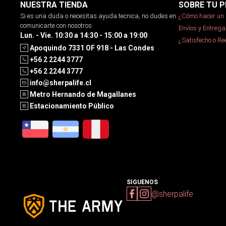
NUESTRA TIENDA
SOBRE TU P
Si es una duda o necesitas ayuda tecnica, no dudes en
¿Cómo hacer un 
comunicarte con nosotros
Envíos y Entrega
Lun. - Vie. 10:30 a 14:30 - 15:00 a 19:00
¿Satisfecho o R
Apoquindo 7331 OF 918 - Las Condes
+56 2 2244 3777
+56 2 2244 3777
info@sherpalife.cl
Metro Hernando de Magallanes
Estacionamiento Público
SIGUENOS
@sherpalife