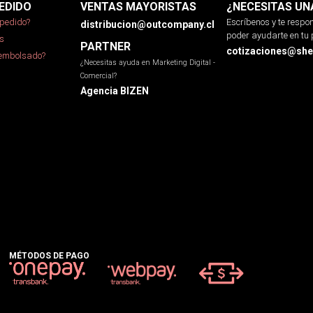
EDIDO
VENTAS MAYORISTAS
¿NECESITAS UN
pedido?
Escríbenos y te resp
distribucion@outcompany.cl
poder ayudarte en tu 
s
PARTNER
cotizaciones@sher
eembolsado?
¿Necesitas ayuda en Marketing Digital -
Comercial?
Agencia BIZEN
MÉTODOS DE PAGO