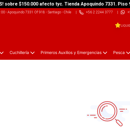
S! sobre $150.000 afecto tyc. Tienda Apoquindo 7331. Piso 
9:00
-
Apoquindo 7331 Of 918 - Santiago - Chile
|
+56 2 2244 3777
|
+
LIQUI
Cuchillería
Primeros Auxilios y Emergencias
Pesca