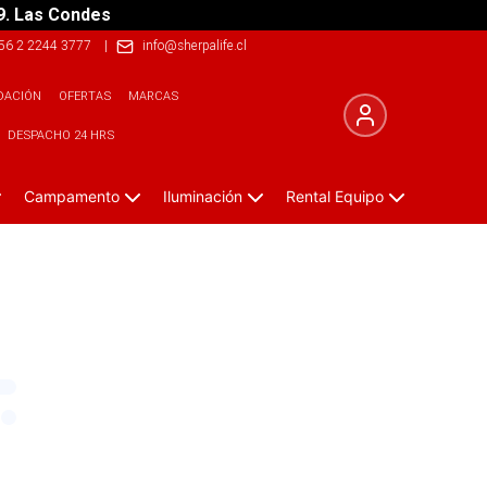
9. Las Condes
56 2 2244 3777
|
info@sherpalife.cl
DACIÓN
OFERTAS
MARCAS
DESPACHO 24 HRS
Campamento
Iluminación
Rental Equipo