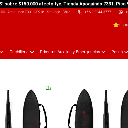
S! sobre $150.000 afecto tyc. Tienda Apoquindo 7331. Piso 
9:00
-
Apoquindo 7331 Of 918 - Santiago - Chile
|
+56 2 2244 3777
|
+
LIQUI
Cuchillería
Primeros Auxilios y Emergencias
Pesca