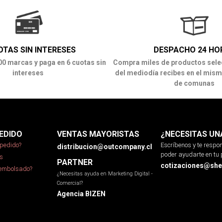
OTAS SIN INTERESES
DESPACHO 24 HO
00 marcas y paga en 6 cuotas sin
Compra miles de productos sele
intereses
del mediodía recibes en el mism
de comunas
EDIDO
VENTAS MAYORISTAS
¿NECESITAS UN
pedido?
Escríbenos y te resp
distribucion@outcompany.cl
poder ayudarte en tu 
s
PARTNER
cotizaciones@sher
eembolsado?
¿Necesitas ayuda en Marketing Digital -
Comercial?
Agencia BIZEN