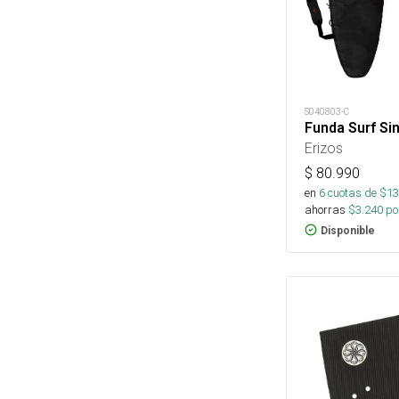
S040803-C
Funda Surf Sin
Erizos
$
80.990
en
6
cuotas de $
13
ahorras
$
3.240
por
Disponible