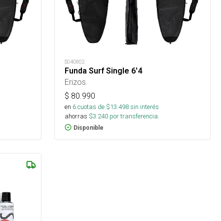
S040802
Funda Surf Single 6'4
Erizos
$
80.990
en
6
cuotas de $
13.498
sin interés
ahorras
$
3.240
por transferencia.
Disponible