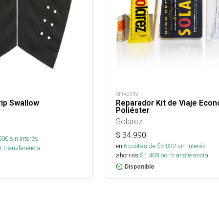
AT1409391
rip Swallow
Reparador Kit de Viaje Econ
Poliéster
Solarez
$
34.990
500
sin interés
en
6
cuotas de $
5.832
sin interés
 transferencia.
ahorras
$
1.400
por transferencia.
Disponible