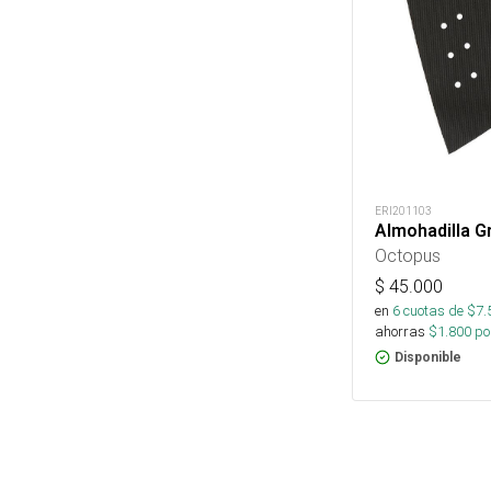
ERI201103
Almohadilla G
Octopus
$
45.000
en
6
cuotas de $
7.
ahorras
$
1.800
por
Disponible