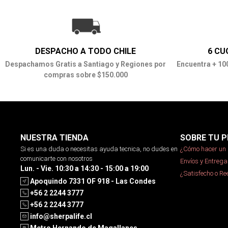
DESPACHO A TODO CHILE
6 CU
Despachamos Gratis a Santiago y Regiones por
Encuentra + 10
compras sobre $150.000
NUESTRA TIENDA
SOBRE TU P
Si es una duda o necesitas ayuda tecnica, no dudes en
¿Cómo hacer un 
comunicarte con nosotros
Envíos y Entrega
Lun. - Vie. 10:30 a 14:30 - 15:00 a 19:00
¿Satisfecho o R
Apoquindo 7331 OF 918 - Las Condes
+56 2 2244 3777
+56 2 2244 3777
info@sherpalife.cl