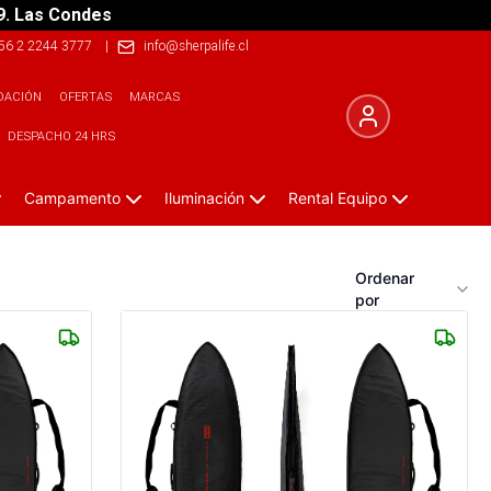
9. Las Condes
56 2 2244 3777
|
info@sherpalife.cl
DACIÓN
OFERTAS
MARCAS
DESPACHO 24 HRS
Campamento
Iluminación
Rental Equipo
Ordenar
por