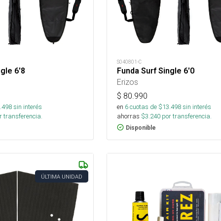
S040801-C
gle 6'8
Funda Surf Single 6'0
Erizos
$
80.990
.498
sin interés
en
6
cuotas de $
13.498
sin interés
 transferencia.
ahorras
$
3.240
por transferencia.
Disponible
ÚLTIMA UNIDAD