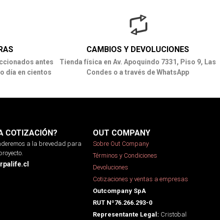
RAS
CAMBIOS Y DEVOLUCIONES
ccionados antes
Tienda física en Av. Apoquindo 7331, Piso 9, Las
o día en cientos
Condes o a través de WhatsApp
A COTIZACIÓN?
OUT COMPANY
onderemos a la brevedad para
Sobre Out Company
proyecto.
Términos y Condiciones
palife.cl
Devoluciones
Cotizaciones y ventas a empresas
Outcompany SpA
RUT Nº76.266.293-0
Cristobal
Representante Legal: