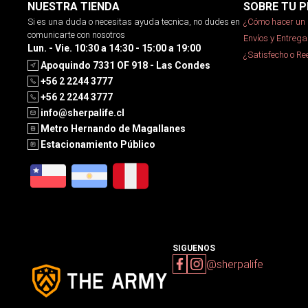
NUESTRA TIENDA
SOBRE TU P
Si es una duda o necesitas ayuda tecnica, no dudes en
¿Cómo hacer un 
comunicarte con nosotros
Envíos y Entrega
Lun. - Vie. 10:30 a 14:30 - 15:00 a 19:00
¿Satisfecho o R
Apoquindo 7331 OF 918 - Las Condes
+56 2 2244 3777
+56 2 2244 3777
info@sherpalife.cl
Metro Hernando de Magallanes
Estacionamiento Público
SIGUENOS
@sherpalife