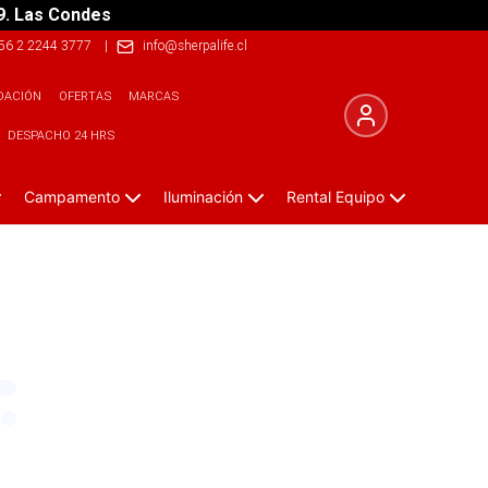
9. Las Condes
56 2 2244 3777
|
info@sherpalife.cl
DACIÓN
OFERTAS
MARCAS
DESPACHO 24 HRS
Campamento
Iluminación
Rental Equipo