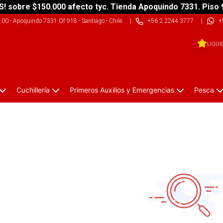
S! sobre $150.000 afecto tyc. Tienda Apoquindo 7331. Piso 
9:00
-
Apoquindo 7331 Of 918 - Santiago - Chile
|
+56 2 2244 3777
|
+
LIQUI
Cuchillería
Primeros Auxilios y Emergencias
Pesca