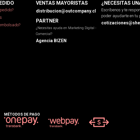
EDIDO
VENTAS MAYORISTAS
¿NECESITAS UN
pedido?
Escríbenos y te resp
distribucion@outcompany.cl
poder ayudarte en tu 
s
PARTNER
cotizaciones@sher
eembolsado?
¿Necesitas ayuda en Marketing Digital -
Comercial?
Agencia BIZEN
MÉTODOS DE PAGO