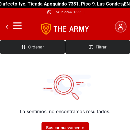
 afecto tyc. Tienda Apoquindo 7331. Piso 9. Las Condes
¡EN
+56 2 2244 3777
|
Protector Deposito De Liquido
Ordenar
Filtrar
Lo sentimos, no encontramos resultados.
Buscar nuevamente