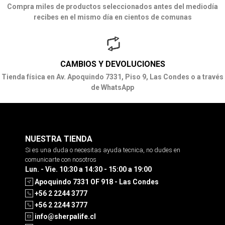
Compra miles de productos seleccionados antes del mediodía
recibes en el mismo día en cientos de comunas
CAMBIOS Y DEVOLUCIONES
Tienda física en Av. Apoquindo 7331, Piso 9, Las Condes o a través
de WhatsApp
NUESTRA TIENDA
Si es una duda o necesitas ayuda tecnica, no dudes en
comunicarte con nosotros
Lun. - Vie. 10:30 a 14:30 - 15:00 a 19:00
Apoquindo 7331 OF 918 - Las Condes
+56 2 2244 3777
+56 2 2244 3777
info@sherpalife.cl