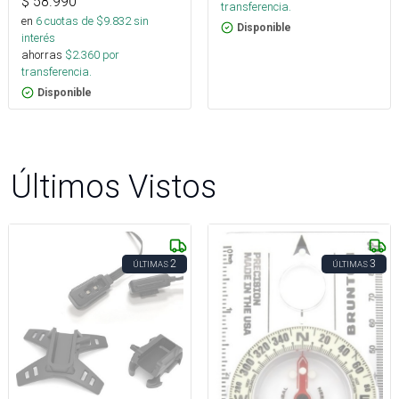
$
58.990
transferencia.
en
6
cuotas de $
9.832
sin
Disponible
interés
ahorras
$
2.360
por
transferencia.
Disponible
Últimos Vistos
2
3
ÚLTIMAS
ÚLTIMAS