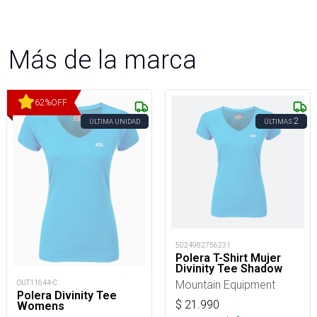
Más de la marca
62
%
OFF
2
ÚLTIMA UNIDAD
ÚLTIMAS
5024982756231
Polera T-Shirt Mujer
Divinity Tee Shadow
Mountain Equipment
OUT11644-C
Polera Divinity Tee
$
21.990
Womens