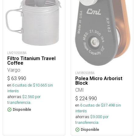
LM210506BA
Filtro Titanium Travel
Coffee
Vargo
LM180508BA
Polea Micro Arborist
$
63.990
Block
en
6
cuotas de $
10.665
sin
CMI
interés
ahorras
$
2.560
por
$
224.990
transferencia.
en
6
cuotas de $
37.498
sin
Disponible
interés
ahorras
$
9.000
por
transferencia.
Disponible