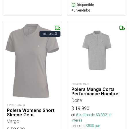
Disponible
+5 Vendidos
3
ÚLTIMAS
DOI260219-C
Polera Manga Corta
Performance Hombre
Doite
LM210504BA
$
19.990
Polera Womens Short
Sleeve Gem
en
6
cuotas de $
3.332
sin
interés
Vargo
ahorras
$
800
por