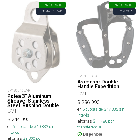
ENVÍO
GRATIS
ENVÍO
GRATIS
2
ÚLTIMA UNIDAD
ÚLTIMAS
LM180514BA
Ascensor Double
Handle Expedition
LM180510BA-R
CMI
Polea 3" Aluminum
Sheave, Stainless
$
286.990
Steel, Bushing Double
en
6
cuotas de $
47.832
sin
CMI
interés
$
244.990
ahorras
$
11.480
por
en
6
cuotas de $
40.832
sin
transferencia.
interés
Disponible
ahorras
$
9.800
por