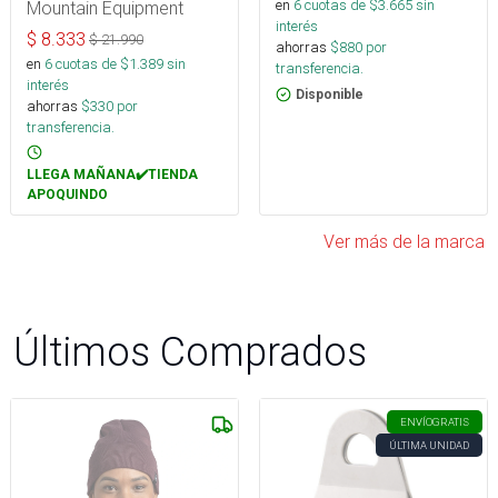
en
6
cuotas de $
3.665
sin
Mountain Equipment
interés
$
8.333
$
21.990
ahorras
$
880
por
en
6
cuotas de $
1.389
sin
transferencia.
interés
Disponible
ahorras
$
330
por
transferencia.
LLEGA MAÑANA✔️TIENDA
APOQUINDO
Ver más de la marca
Últimos Comprados
ENVÍO
GRATIS
ÚLTIMA UNIDAD