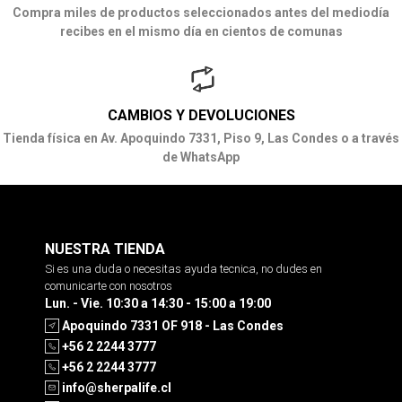
Compra miles de productos seleccionados antes del mediodía
recibes en el mismo día en cientos de comunas
CAMBIOS Y DEVOLUCIONES
Tienda física en Av. Apoquindo 7331, Piso 9, Las Condes o a través
de WhatsApp
NUESTRA TIENDA
Si es una duda o necesitas ayuda tecnica, no dudes en
comunicarte con nosotros
Lun. - Vie. 10:30 a 14:30 - 15:00 a 19:00
Apoquindo 7331 OF 918 - Las Condes
+56 2 2244 3777
+56 2 2244 3777
info@sherpalife.cl