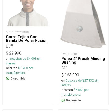
OUT18182026BARB
Gorro Tejido Con
Banda De Polar Fusión
Buff
$
29.990
LM150502BA-R
Polea 4" Prusik Minding
en
6
cuotas de $
4.998
sin
Bushing
interés
CMI
ahorras
$
1.200
por
transferencia.
$
163.990
Disponible
en
6
cuotas de $
27.332
sin
interés
ahorras
$
6.560
por
transferencia.
Disponible