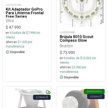
LM170701BA
Kit Adaptador GoPro
Para Linterna Frontal
Free Series
Silva
$
47.990
en
6
cuotas de $
7.998
sin
LM200504BA
Brújula 8010 Scout
interés
Compass Glow
ahorras
$
1.920
por
Brunton
transferencia.
$
73.990
Disponible
en
6
cuotas de $
12.332
sin
interés
ahorras
$
2.960
por
transferencia.
Disponible
ENVÍO
GRATIS
2
ÚLTIMAS
3
ÚLTIMAS