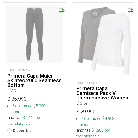
LIP030302NA-R
Primera Capa Mujer
Skintec 2000 Seamless
DOI0807120-C
Bottom
Primera Capa
Lippi
Camiseta Pack V
Thermoactive Women
$
35.990
Doite
en
6
cuotas de $
5.998
sin
$
29.990
interés
ahorras
$
1.440
por
en
6
cuotas de $
4.998
sin
transferencia.
interés
ahorras
$
1.200
por
Disponible
transferencia.