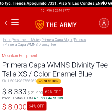
yc. Tienda Apoquindo 7331. Piso 9. Las Condes
¡ENVÍO GRATI
+56 2 2244 3777
|
Inicio
/
Vestimenta Mujer
/
Primera Capa Mujer
/
Poleras
/
Primera Capa WMNS Divinity Tee
Mountain Equipment
Primera Capa WMNS Divinity Tee
Talla XS / Color Enamel Blue
SKU:
5024982756262
+5 VENDIDOS
$
8.333
62
% OFF
$
21.990
Precio Tarjetas: Hasta
6
cuotas de $
1.389
$
8.000
64
% OFF