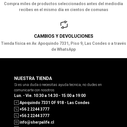
Compra miles de productos seleccionados antes del mediodía
recibes en el mismo día en cientos de comunas
CAMBIOS Y DEVOLUCIONES
Tienda física en Av. Apoquindo 7331, Piso 9, Las Condes o a través
de WhatsApp
NUESTRA TIENDA
Si es una duda o necesitas ayuda tecnica, no dudes en
comunicarte con nosotros
Lun. - Vie. 10:30 a 14:30 - 15:00 a 19:00
Apoquindo 7331 OF 918 - Las Condes
+56 2 2244 3777
+56 2 2244 3777
info@sherpalife.cl