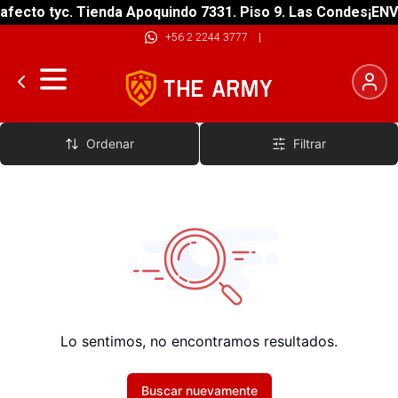
fecto tyc. Tienda Apoquindo 7331. Piso 9. Las Condes
¡ENVÍ
+56 2 2244 3777
|
Primera Capa Inferior Hombre
Ordenar
Filtrar
Lo sentimos, no encontramos resultados.
Buscar nuevamente