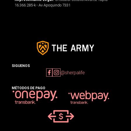
16.366.285-k - Av Apoquindo 7331
SIGUENOS
@sherpalife
MÉTODOS DE PAGO