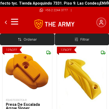
ecto tyc. Tienda Apoquindo 7331. Piso 9. Las Condes
¡ENVÍO
+56 2 2244 3777
|
Presas de Resina
Ordenar
Filtrar
13
%
OFF
13
%
OFF
EQUI0702007CA-R
Presa De Escalada
Arrow Sloper