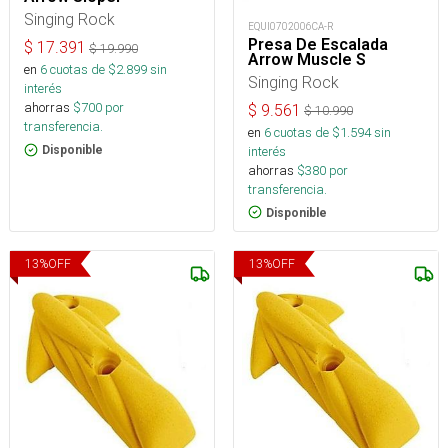
Singing Rock
EQUI0702006CA-R
Presa De Escalada
$
17.391
$
19.990
Arrow Muscle S
en
6
cuotas de $
2.899
sin
Singing Rock
interés
ahorras
$
700
por
$
9.561
$
10.990
transferencia.
en
6
cuotas de $
1.594
sin
interés
Disponible
ahorras
$
380
por
transferencia.
Disponible
13
%
OFF
13
%
OFF