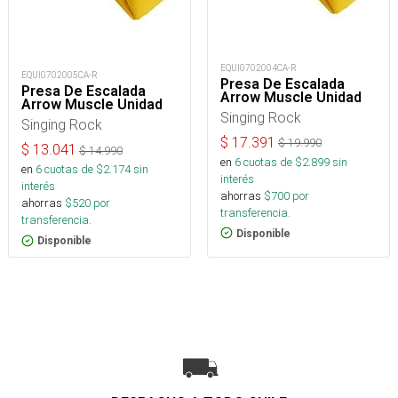
EQUI0702004CA-R
EQUI0702005CA-R
Presa De Escalada
Presa De Escalada
Arrow Muscle Unidad
Arrow Muscle Unidad
Singing Rock
Singing Rock
$
17.391
$
19.990
$
13.041
$
14.990
en
6
cuotas de $
2.899
sin
en
6
cuotas de $
2.174
sin
interés
interés
ahorras
$
700
por
ahorras
$
520
por
transferencia.
transferencia.
Disponible
Disponible