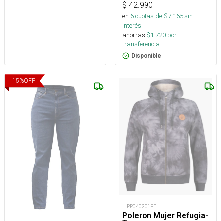
$
42.990
en
6
cuotas de $
7.165
sin
interés
ahorras
$
1.720
por
transferencia.
Disponible
15
%
OFF
LIPP040201FE
Poleron Mujer Refugia-