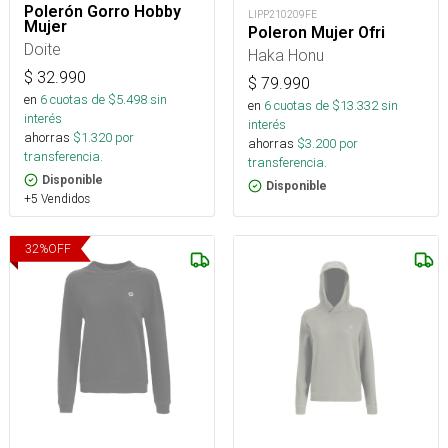
Polerón Gorro Hobby
LIPP210209FE
Mujer
Poleron Mujer Ofri
Doite
Haka Honu
$
32.990
$
79.990
en
6
cuotas de $
5.498
sin
en
6
cuotas de $
13.332
sin
interés
interés
ahorras
$
1.320
por
ahorras
$
3.200
por
transferencia.
transferencia.
Disponible
Disponible
+5 Vendidos
32
%
OFF