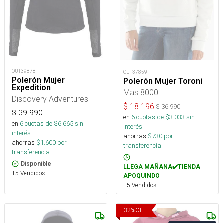
OUT39878
OUT37859
Polerón Mujer
Polerón Mujer Toroni
Expedition
Mas 8000
Discovery Adventures
$
18.196
$
36.990
$
39.990
en
6
cuotas de $
3.033
sin
en
6
cuotas de $
6.665
sin
interés
interés
ahorras
$
730
por
ahorras
$
1.600
por
transferencia.
transferencia.
Disponible
LLEGA MAÑANA✔️TIENDA
+5 Vendidos
APOQUINDO
+5 Vendidos
32
%
OFF