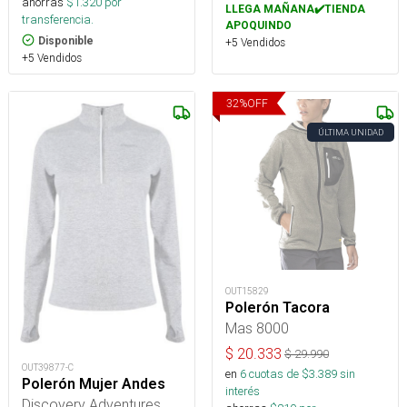
ahorras
$
1.320
por
LLEGA MAÑANA✔️TIENDA
transferencia.
APOQUINDO
Disponible
+5 Vendidos
+5 Vendidos
32
%
OFF
ÚLTIMA UNIDAD
OUT15829
Polerón Tacora
Mas 8000
$
20.333
$
29.990
OUT39877-C
en
6
cuotas de $
3.389
sin
Polerón Mujer Andes
interés
Discovery Adventures