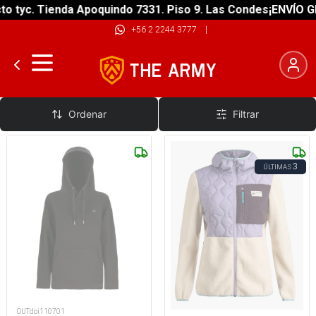
yc. Tienda Apoquindo 7331. Piso 9. Las Condes
¡ENVÍO GRATI
+56 2 2244 3777
|
Polerones
Ordenar
Filtrar
3
ÚLTIMAS
OUTdoi110701