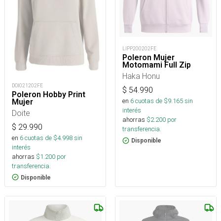
LIPP200202FE
Poleron Mujer
Motomami Full Zip
Haka Honu
DOI021202FE
$
54.990
Poleron Hobby Print
en
6
cuotas de $
9.165
sin
Mujer
interés
Doite
ahorras
$
2.200
por
$
29.990
transferencia.
en
6
cuotas de $
4.998
sin
Disponible
interés
ahorras
$
1.200
por
transferencia.
Disponible