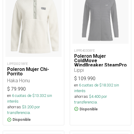
LIPP040308FE
Poleron Mujer
ColdMove
LIPP200218FE
WindBreaker SteamPro
Poleron Mujer Chi-
Hoody
Lippi
Porrito
$
109.990
Haka Honu
en
6
cuotas de $
18.332
sin
$
79.990
interés
en
6
cuotas de $
13.332
sin
ahorras
$
4.400
por
interés
transferencia.
ahorras
$
3.200
por
Disponible
transferencia.
Disponible