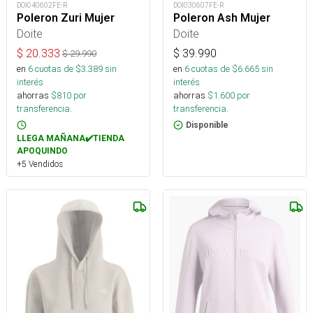
DOI040602FE-R
DOI030607FE-R
Poleron Zuri Mujer
Poleron Ash Mujer
Doite
Doite
$
20.333
$
39.990
$
29.990
en
6
cuotas de $
3.389
sin
en
6
cuotas de $
6.665
sin
interés
interés
ahorras
$
810
por
ahorras
$
1.600
por
transferencia.
transferencia.
Disponible
LLEGA MAÑANA✔️TIENDA
APOQUINDO
+5 Vendidos