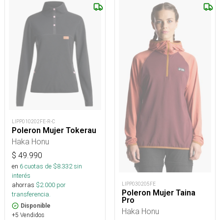
LIPP010202FE-R-C
Poleron Mujer Tokerau
Haka Honu
$
49.990
en
6
cuotas de $
8.332
sin
interés
LIPP030205FE
ahorras
$
2.000
por
Poleron Mujer Taina
transferencia.
Pro
Disponible
Haka Honu
+5 Vendidos