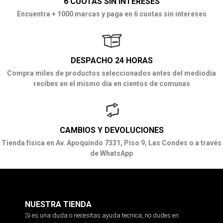
6 CUOTAS SIN INTERESES
Encuentra + 1000 marcas y paga en 6 cuotas sin intereses
DESPACHO 24 HORAS
Compra miles de productos seleccionados antes del mediodía
recibes en el mismo día en cientos de comunas
CAMBIOS Y DEVOLUCIONES
Tienda física en Av. Apoquindo 7331, Piso 9, Las Condes o a través
de WhatsApp
NUESTRA TIENDA
Si es una duda o necesitas ayuda tecnica, no dudes en