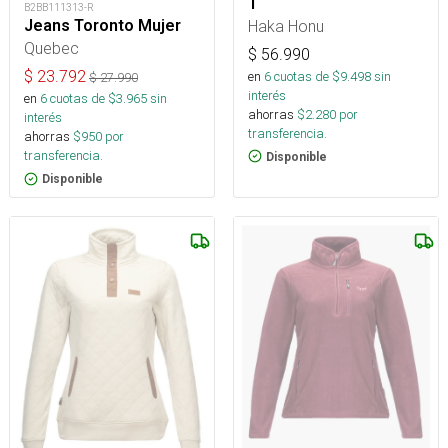
T
B2BB111313-R
Haka Honu
Jeans Toronto Mujer
Quebec
$
56.990
$
23.792
en
6
cuotas de $
9.498
sin
$
27.990
interés
en
6
cuotas de $
3.965
sin
ahorras
$
2.280
por
interés
transferencia.
ahorras
$
950
por
transferencia.
Disponible
Disponible