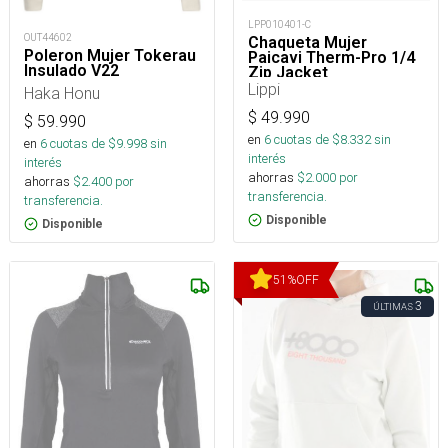
LPP010401-C
OUT44602
Chaqueta Mujer
Poleron Mujer Tokerau
Paicavi Therm-Pro 1/4
Insulado V22
Zip Jacket
Lippi
Haka Honu
$
49.990
$
59.990
en
6
cuotas de $
8.332
sin
en
6
cuotas de $
9.998
sin
interés
interés
ahorras
$
2.000
por
ahorras
$
2.400
por
transferencia.
transferencia.
Disponible
Disponible
51
%
OFF
3
ÚLTIMAS