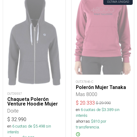
ÚLTIMA UNIDAD
OUT37846-C
Polerón Mujer Tanaka
Mas 8000
OUT39597
Chaqueta Polerón
$
20.333
$
29.990
Venture Hoodie Mujer
en
6
cuotas de $
3.389
sin
Doite
interés
$
32.990
ahorras
$
810
por
en
6
cuotas de $
5.498
sin
transferencia.
interés