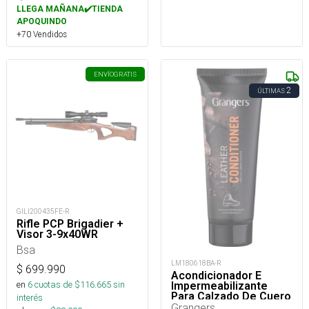
LLEGA MAÑANA✔️TIENDA
APOQUINDO
+70 Vendidos
ENVÍO
GRATIS
2
ÚLTIMAS
GILI200435FE-R
Rifle PCP Brigadier +
Visor 3-9x40WR
Bsa
LM180618BA-R
$
699.990
Acondicionador E
en
6
cuotas de $
116.665
sin
Impermeabilizante
Para Calzado De Cuero
interés
75 Ml
Grangers