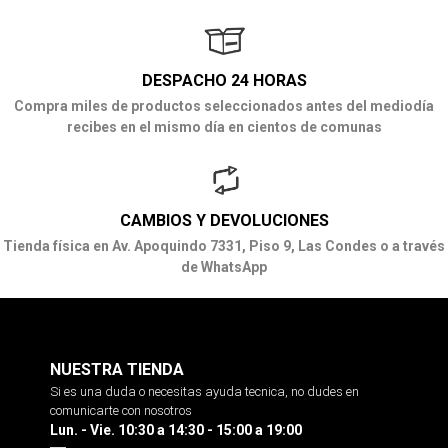
DESPACHO 24 HORAS
Compra miles de productos seleccionados antes del mediodía
recibes en el mismo día en cientos de comunas
CAMBIOS Y DEVOLUCIONES
Tienda física en Av. Apoquindo 7331, Piso 9, Las Condes o a través
de WhatsApp
NUESTRA TIENDA
Si es una duda o necesitas ayuda tecnica, no dudes en
comunicarte con nosotros
Lun. - Vie. 10:30 a 14:30 - 15:00 a 19:00