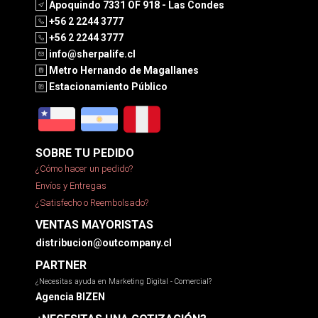
Apoquindo 7331 OF 918 - Las Condes
+56 2 2244 3777
+56 2 2244 3777
info@sherpalife.cl
Metro Hernando de Magallanes
Estacionamiento Público
SOBRE TU PEDIDO
¿Cómo hacer un pedido?
Envíos y Entregas
¿Satisfecho o Reembolsado?
VENTAS MAYORISTAS
distribucion@outcompany.cl
PARTNER
¿Necesitas ayuda en Marketing Digital - Comercial?
Agencia BIZEN