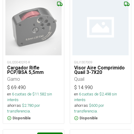
GILI200432FE-R
GILI1307009
Cargador Rifle
Visor Aire Comprimido
PCP/BSA 5,5mm
Quail 3-7X20
Gamo
Quail
$
69.490
$
14.990
en
6
cuotas de $
11.582
sin
en
6
cuotas de $
2.498
sin
interés
interés
ahorras
$
2.780
por
ahorras
$
600
por
transferencia.
transferencia.
Disponible
Disponible