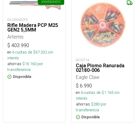
ENVÍO
GRATIS
GILI200422FE
Rifle Madera PCP M25
GEN2 5,5MM
Artemis
$
403.990
en
6
cuotas de $
67.332
sin
interés
G010714
ahorras
$
16.160
por
Caja Plomo Ranurada
transferencia.
02180-006
Eagle Claw
Disponible
$
6.990
en
6
cuotas de $
1.165
sin
interés
ahorras
$
280
por
transferencia.
Disponible