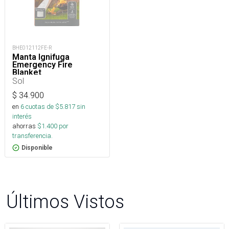
BHE012112FE-R
Manta Ignifuga
Emergency Fire
Blanket
Sol
$
34.900
en
6
cuotas de $
5.817
sin
interés
ahorras
$
1.400
por
transferencia.
Disponible
Últimos Vistos