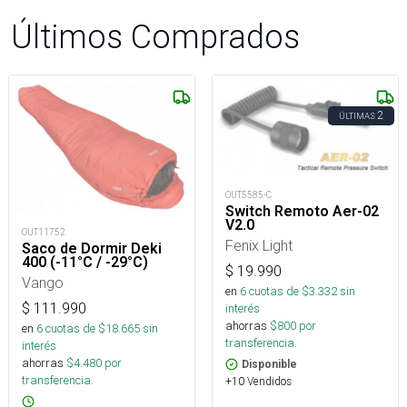
Últimos Comprados
2
ÚLTIMAS
OUT5585-C
Switch Remoto Aer-02
V2.0
OUT11752
Fenix Light
Saco de Dormir Deki
400 (-11°C / -29°C)
$
19.990
Vango
en
6
cuotas de $
3.332
sin
$
111.990
interés
ahorras
$
800
por
en
6
cuotas de $
18.665
sin
transferencia.
interés
ahorras
$
4.480
por
Disponible
transferencia.
+10 Vendidos