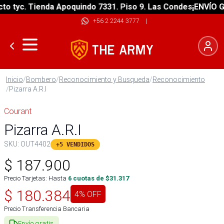
 tyc. Tienda Apoquindo 7331. Piso 9. Las Condes
¡ENVÍO GRA
+56 2 2244 3777
|
Inicio
/
Bombero
/
Reconocimiento y Busqueda
/
Reconocimiento
/
Pizarra A.R.I
Courant
Pizarra A.R.I
SKU:
OUT4402
+5 VENDIDOS
$
187.900
Precio Tarjetas: Hasta
6
cuotas de $
31.317
$
180.384
4
% OFF
Precio Transferencia Bancaria
Envío gratis