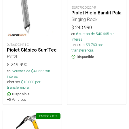
EQUI0702002CA-R
Piolet Hielo Bandit Pala
Singing Rock
$
243.990
en
6
cuotas de $
40.665
sin
interés
ahorras
$
9.760
por
OUTpet092411-C
Piolet Clásico Sum'Tec
transferencia.
Petzl
Disponible
$
249.990
en
6
cuotas de $
41.665
sin
interés
ahorras
$
10.000
por
transferencia.
Disponible
+5 Vendidos
ENVÍO
GRATIS