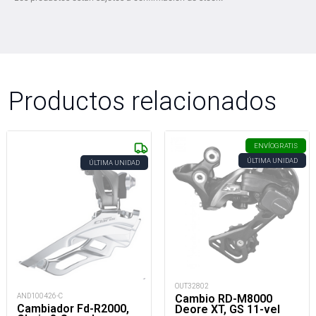
Productos relacionados
ENVÍO
GRATIS
ÚLTIMA UNIDAD
ÚLTIMA UNIDAD
OUT32802
AND100426-C
Cambio RD-M8000
Cambiador Fd-R2000,
Deore XT, GS 11-vel