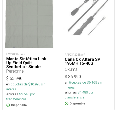
LM240507BA-R
RAP031205NA-R
Manta Sintética Link-
Caña Ok Altera SP
Up Field Quilt -
195MH 15-40G
Synthetic - Single
Okuma
Peregrine
$
36.990
$
65.990
en
6
cuotas de $
6.165
sin
en
6
cuotas de $
10.998
sin
interés
interés
ahorras
$
1.480
por
ahorras
$
2.640
por
transferencia.
transferencia.
Disponible
Disponible