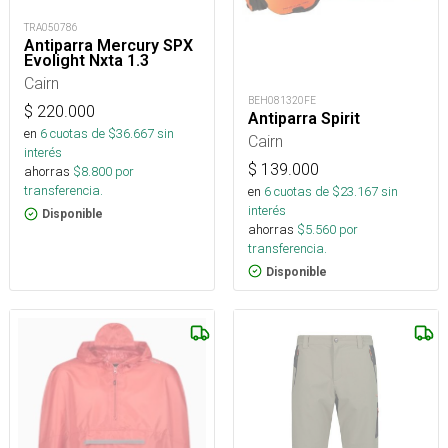
TRA050786
Antiparra Mercury SPX
Evolight Nxta 1.3
Cairn
BEH081320FE
$
220.000
Antiparra Spirit
en
6
cuotas de $
36.667
sin
Cairn
interés
$
139.000
ahorras
$
8.800
por
transferencia.
en
6
cuotas de $
23.167
sin
interés
Disponible
ahorras
$
5.560
por
transferencia.
Disponible