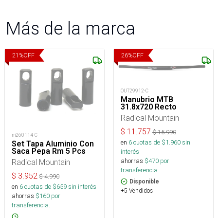
Más de la marca
21
%
OFF
26
%
OFF
OUT29912-C
Manubrio MTB
31.8x720 Recto
Radical Mountain
$
11.757
$
15.990
m260114-C
en
6
cuotas de $
1.960
sin
Set Tapa Aluminio Con
Saca Pepa Rm 5 Pcs
interés
ahorras
$
470
por
Radical Mountain
transferencia.
$
3.952
$
4.990
Disponible
en
6
cuotas de $
659
sin interés
+5 Vendidos
ahorras
$
160
por
transferencia.