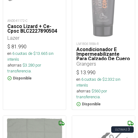
AND041172-C
Casco Lizard + Ce-
Cpsc BLC2227890504
Lazer
LM180618BA-R
$
81.990
Acondicionador E
en
6
cuotas de $
13.665
sin
Impermeabilizante
Para Calzado De Cuero
interés
75 Ml
Grangers
ahorras
$
3.280
por
transferencia.
$
13.990
Disponible
en
6
cuotas de $
2.332
sin
interés
ahorras
$
560
por
transferencia.
Disponible
3
ÚLTIMAS