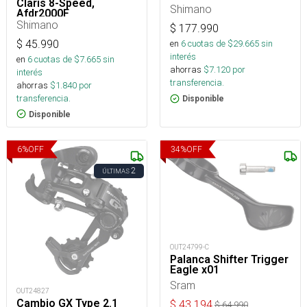
Claris 8-Speed,
Shimano
Afdr2000F
Shimano
$
177.990
$
45.990
en
6
cuotas de $
29.665
sin
interés
en
6
cuotas de $
7.665
sin
ahorras
$
7.120
por
interés
transferencia.
ahorras
$
1.840
por
transferencia.
Disponible
Disponible
6
%
OFF
34
%
OFF
2
ÚLTIMAS
OUT24799-C
Palanca Shifter Trigger
Eagle x01
Sram
OUT24827
Cambio GX Type 2.1
$
43.194
$
64.990