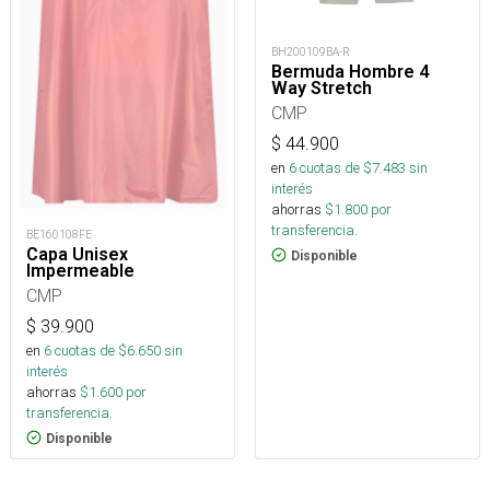
BH200109BA-R
Bermuda Hombre 4
Way Stretch
CMP
$
44.900
en
6
cuotas de $
7.483
sin
interés
ahorras
$
1.800
por
transferencia.
BE160108FE
Capa Unisex
Disponible
Impermeable
CMP
$
39.900
en
6
cuotas de $
6.650
sin
interés
ahorras
$
1.600
por
transferencia.
Disponible