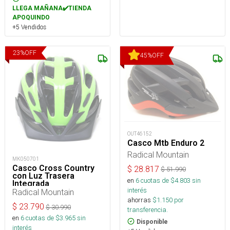
LLEGA MAÑANA✔️TIENDA
APOQUINDO
+5 Vendidos
23
%
OFF
45
%
OFF
OUT46152
Casco Mtb Enduro 2
Radical Mountain
MK050701
Casco Cross Country
$
28.817
$
51.990
con Luz Trasera
en
6
cuotas de $
4.803
sin
Integrada
interés
Radical Mountain
ahorras
$
1.150
por
$
23.790
$
30.990
transferencia.
en
6
cuotas de $
3.965
sin
Disponible
interés