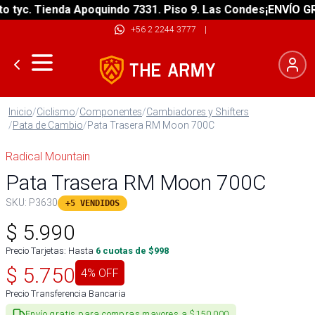
c. Tienda Apoquindo 7331. Piso 9. Las Condes
¡ENVÍO GRATIS
+56 2 2244 3777
|
Inicio
/
Ciclismo
/
Componentes
/
Cambiadores y Shifters
/
Pata de Cambio
/
Pata Trasera RM Moon 700C
Radical Mountain
Pata Trasera RM Moon 700C
SKU:
P3630
+5 VENDIDOS
$
5.990
Precio Tarjetas: Hasta
6
cuotas de $
998
$
5.750
4
% OFF
Precio Transferencia Bancaria
Envío gratis para compras mayores a $150.000