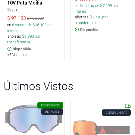
10V Pata Media
en
6
cuotas de $
7.199
sin
Sram
interés
ahorras
$
1.730
por
$
97.133
$
102.990
transferencia.
en
6
cuotas de $
16.189
sin
Disponible
interés
ahorras
$
3.890
por
transferencia.
Disponible
+5 Vendidos
Últimos Vistos
ENVÍO
GRATIS
3
ÚLTIMAS
ÚLTIMA UNIDAD