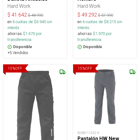
Hard Work
Hard Work
$
41.642
$
49.292
$
48.990
$
57.990
en
6
cuotas de $
6.940
sin
en
6
cuotas de $
8.215
sin
interés
interés
ahorras
$
1.670
por
ahorras
$
1.970
por
transferencia.
transferencia.
Disponible
Disponible
+5 Vendidos
15
%
OFF
15
%
OFF
B2BB111332-R
Pantalón HW New