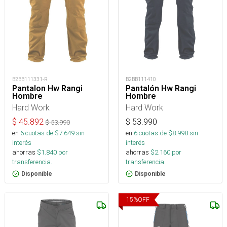
B2BB111331-R
B2BB111410
Pantalon Hw Rangi
Pantalón Hw Rangi
Hombre
Hombre
Hard Work
Hard Work
$
45.892
$
53.990
$
53.990
en
6
cuotas de $
7.649
sin
en
6
cuotas de $
8.998
sin
interés
interés
ahorras
$
1.840
por
ahorras
$
2.160
por
transferencia.
transferencia.
Disponible
Disponible
15
%
OFF