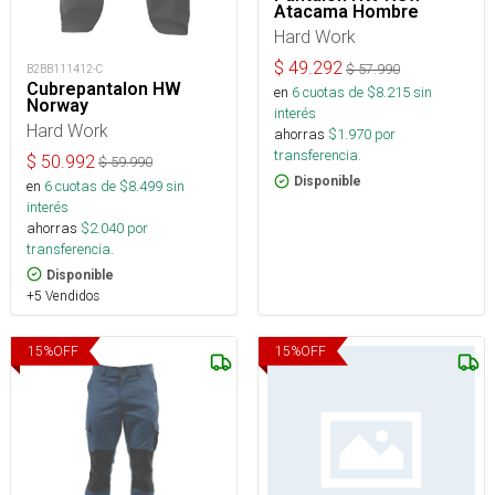
Atacama Hombre
Hard Work
$
49.292
$
57.990
B2BB111412-C
Cubrepantalon HW
en
6
cuotas de $
8.215
sin
Norway
interés
Hard Work
ahorras
$
1.970
por
transferencia.
$
50.992
$
59.990
Disponible
en
6
cuotas de $
8.499
sin
interés
ahorras
$
2.040
por
transferencia.
Disponible
+5 Vendidos
15
%
OFF
15
%
OFF