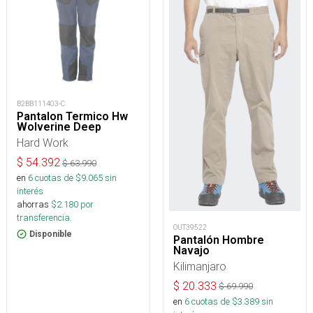
B2BB111403-C
Pantalon Termico Hw
Wolverine Deep
Hard Work
$
54.392
$
63.990
en
6
cuotas de $
9.065
sin
interés
ahorras
$
2.180
por
transferencia.
OUT39522
Disponible
Pantalón Hombre
Navajo
Kilimanjaro
$
20.333
$
69.990
en
6
cuotas de $
3.389
sin