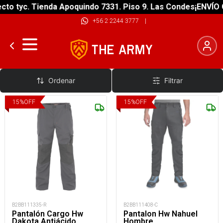
o tyc. Tienda Apoquindo 7331. Piso 9. Las Condes
¡ENVÍO GR
+56 2 2244 3777
|
Pantalones
Ordenar
Filtrar
15
%
OFF
15
%
OFF
B2BB111335-R
B2BB111408-C
Pantalón Cargo Hw
Pantalon Hw Nahuel
Dakota Antiácido
Hombre