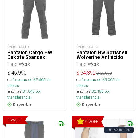
B2BB111334-R
B2BB112031-C
Pantalón Cargo HW
Pantalón Hw Softshell
Dakota Spandex
Wolverine Antiácido
Hard Work
Hard Work
$
45.990
$
54.392
$
63.990
en
6
cuotas de $
7.665
sin
en
6
cuotas de $
9.065
sin
interés
interés
ahorras
$
1.840
por
ahorras
$
2.180
por
transferencia.
transferencia.
Disponible
Disponible
15
%
OFF
71
%
OFF
ÚLTIMA UNIDAD