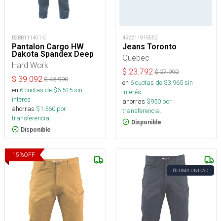
B2BB111401-C
452211919552
Pantalon Cargo HW
Jeans Toronto
Dakota Spandex Deep
Quebec
Hard Work
$
23.792
$
27.990
$
39.092
$
45.990
en
6
cuotas de $
3.965
sin
en
6
cuotas de $
6.515
sin
interés
interés
ahorras
$
950
por
ahorras
$
1.560
por
transferencia.
transferencia.
Disponible
Disponible
15
%
OFF
ÚLTIMA UNIDAD