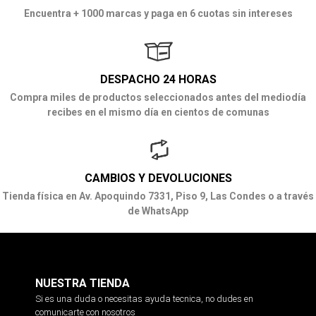
Encuentra + 1000 marcas y paga en 6 cuotas sin intereses
DESPACHO 24 HORAS
Compra miles de productos seleccionados antes del mediodía
recibes en el mismo día en cientos de comunas
CAMBIOS Y DEVOLUCIONES
Tienda física en Av. Apoquindo 7331, Piso 9, Las Condes o a través
de WhatsApp
NUESTRA TIENDA
Si es una duda o necesitas ayuda tecnica, no dudes en
comunicarte con nosotros