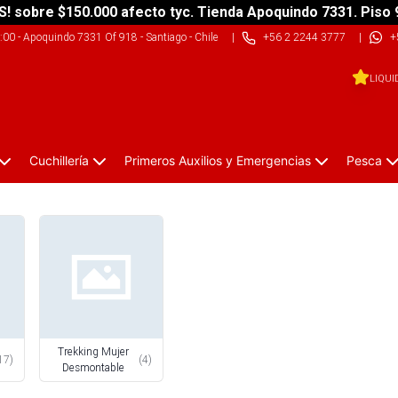
S! sobre $150.000 afecto tyc. Tienda Apoquindo 7331. Piso 
9:00
-
Apoquindo 7331 Of 918 - Santiago - Chile
|
+56 2 2244 3777
|
+
LIQUI
Cuchillería
Primeros Auxilios y Emergencias
Pesca
Trekking Mujer
17
)
(
4
)
Desmontable