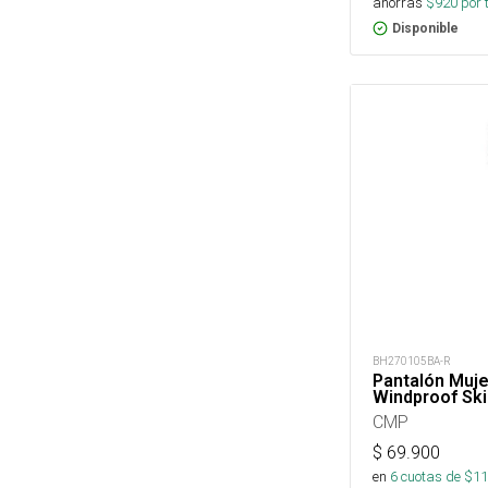
ahorras
$
920
por 
Disponible
BH270105BA-R
Pantalón Muje
Windproof Ski
CMP
$
69.900
en
6
cuotas de $
11