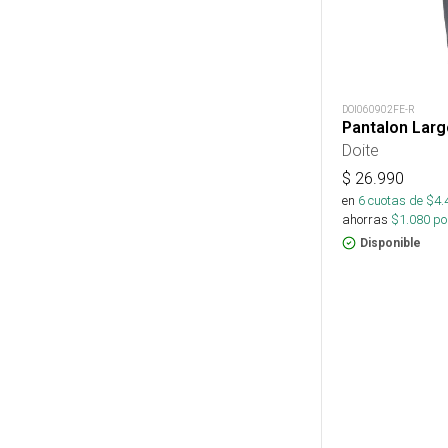
DOI060902FE-R
Pantalon Larg
Doite
$
26.990
en
6
cuotas de $
4.
ahorras
$
1.080
por
Disponible