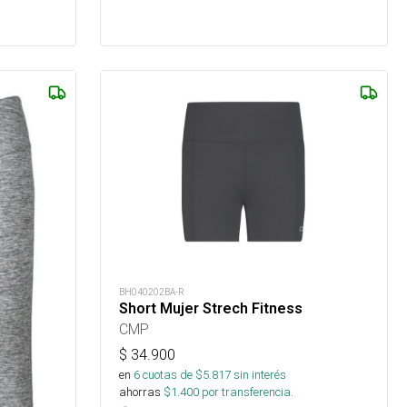
BH040202BA-R
Short Mujer Strech Fitness
CMP
$
34.900
en
6
cuotas de $
5.817
sin interés
ahorras
$
1.400
por transferencia.