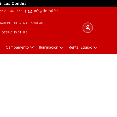
9. Las Condes
56 2 2244 3777
|
info@sherpalife.cl
DACIÓN
OFERTAS
MARCAS
DESPACHO 24 HRS
Campamento
Iluminación
Rental Equipo