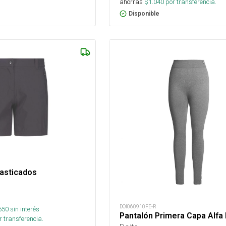
ahorras
$
1.040
por transferencia.
Disponible
lasticados
DOI060910FE-R
650
sin interés
Pantalón Primera Capa Alfa
 transferencia.