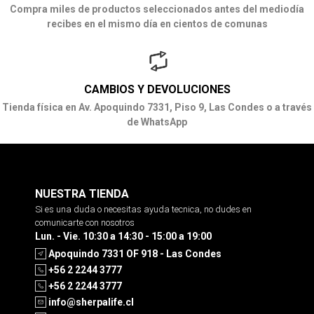
Compra miles de productos seleccionados antes del mediodía
recibes en el mismo día en cientos de comunas
CAMBIOS Y DEVOLUCIONES
Tienda física en Av. Apoquindo 7331, Piso 9, Las Condes o a través
de WhatsApp
NUESTRA TIENDA
Si es una duda o necesitas ayuda tecnica, no dudes en
comunicarte con nosotros
Lun. - Vie. 10:30 a 14:30 - 15:00 a 19:00
Apoquindo 7331 OF 918 - Las Condes
+56 2 2244 3777
+56 2 2244 3777
info@sherpalife.cl