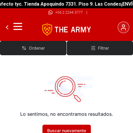
fecto tyc. Tienda Apoquindo 7331. Piso 9. Las Condes
¡ENVÍ
+56 2 2244 3777
|
Pantalones Mujer Moto
Ordenar
Filtrar
Lo sentimos, no encontramos resultados.
Buscar nuevamente