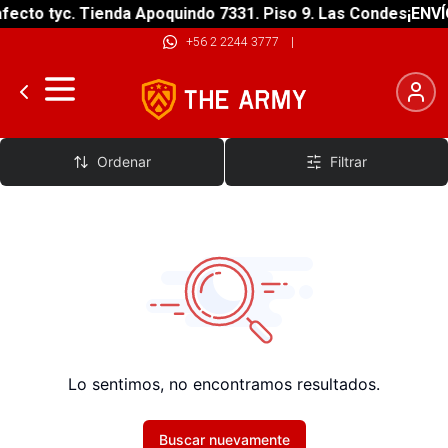
fecto tyc. Tienda Apoquindo 7331. Piso 9. Las Condes
¡ENVÍ
+56 2 2244 3777
|
Pantalon
Ordenar
Filtrar
Lo sentimos, no encontramos resultados.
Buscar nuevamente