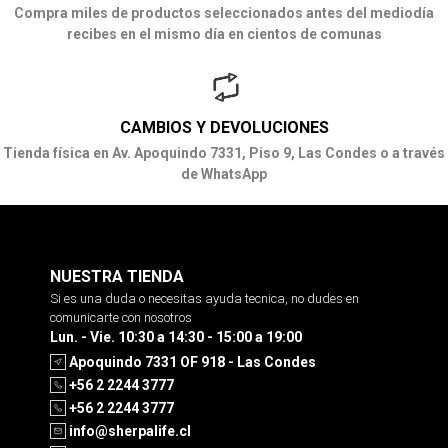
Compra miles de productos seleccionados antes del mediodía
recibes en el mismo día en cientos de comunas
CAMBIOS Y DEVOLUCIONES
Tienda física en Av. Apoquindo 7331, Piso 9, Las Condes o a través
de WhatsApp
NUESTRA TIENDA
Si es una duda o necesitas ayuda tecnica, no dudes en
comunicarte con nosotros
Lun. - Vie. 10:30 a 14:30 - 15:00 a 19:00
Apoquindo 7331 OF 918 - Las Condes
+56 2 2244 3777
+56 2 2244 3777
info@sherpalife.cl