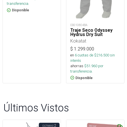
transferencia.
Disponible
OD010804BA
Traje Seco Odyssey
Hydrus Dry Suit
Kokatat
$
1.299.000
en
6
cuotas de $
216.500
sin
interés
ahorras
$
51.960
por
transferencia.
Disponible
Últimos Vistos
2
ÚLTIMAS