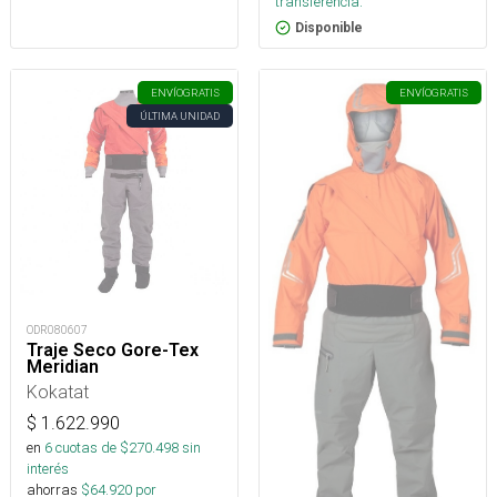
transferencia.
Disponible
ENVÍO
GRATIS
ENVÍO
GRATIS
ÚLTIMA UNIDAD
ODR080607
Traje Seco Gore-Tex
Meridian
Kokatat
$
1.622.990
en
6
cuotas de $
270.498
sin
interés
ahorras
$
64.920
por