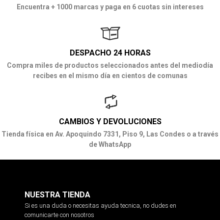
Encuentra + 1000 marcas y paga en 6 cuotas sin intereses
DESPACHO 24 HORAS
Compra miles de productos seleccionados antes del mediodía
recibes en el mismo día en cientos de comunas
CAMBIOS Y DEVOLUCIONES
Tienda física en Av. Apoquindo 7331, Piso 9, Las Condes o a través
de WhatsApp
NUESTRA TIENDA
Si es una duda o necesitas ayuda tecnica, no dudes en
comunicarte con nosotros