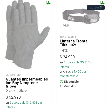
3
ÚLTIMAS
BEH012023FE
Linterna Frontal
Tikkina®
Petzl
$
34.900
en
6
cuotas de $
5.817
sin
interés
ahorras
$
1.400
por
LM300510BA
transferencia.
Guantes Impermeables
Disponible
Ice Bay Neoprene
Glove
+5 Vendidos
Glacier Glove
$
62.990
en
6
cuotas de $
10.498
sin
interés