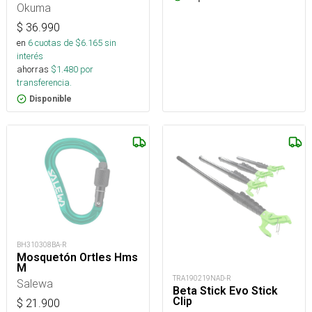
Okuma
$
36.990
en
6
cuotas de $
6.165
sin
interés
ahorras
$
1.480
por
transferencia.
Disponible
BH310308BA-R
Mosquetón Ortles Hms
M
TRA190219NAD-R
Salewa
Beta Stick Evo Stick
Clip
$
21.900