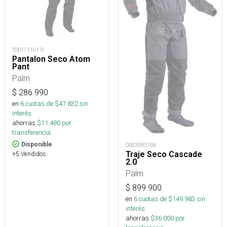
TOD171101-R
Pantalon Seco Atom
Pant
Palm
$
286.990
en
6
cuotas de $
47.832
sin
interés
ahorras
$
11.480
por
transferencia.
Disponible
OD030801BA
Traje Seco Cascade
+5 Vendidos
2.0
Palm
$
899.900
en
6
cuotas de $
149.983
sin
interés
ahorras
$
36.000
por