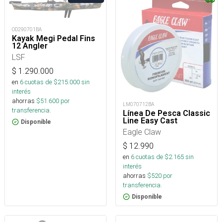
OD290701BA
Kayak Megi Pedal Fins
12 Angler
LSF
$
1.290.000
en
6
cuotas de $
215.000
sin
interés
ahorras
$
51.600
por
LM070712BA
transferencia.
Línea De Pesca Classic
Line Easy Cast
Disponible
Eagle Claw
$
12.990
en
6
cuotas de $
2.165
sin
interés
ahorras
$
520
por
transferencia.
Disponible