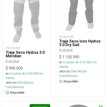
OD040502BA
Traje Seco Icon Hydrus
3.0 Dry Suit
OD010803BA
Kokatat
Traje Seco Hydrus 3.0
Meridian
$
1.150.990
Kokatat
en
6
cuotas de $
191.832
sin
interés
$
990.000
ahorras
$
46.040
por
en
6
cuotas de $
165.000
sin
transferencia.
interés
Disponible
ahorras
$
39.600
por
transferencia.
Disponible
ENVÍO
GRATIS