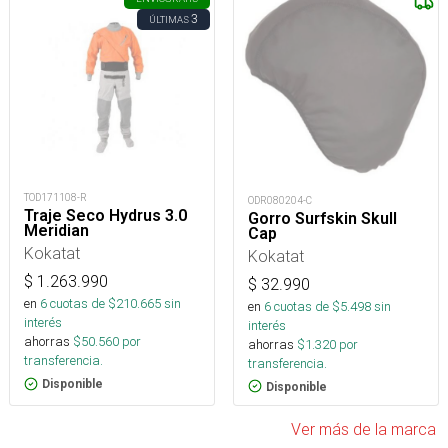
3
ÚLTIMAS
TOD171108-R
ODR080204-C
Traje Seco Hydrus 3.0
Gorro Surfskin Skull
Meridian
Cap
Kokatat
Kokatat
$
1.263.990
$
32.990
en
6
cuotas de $
210.665
sin
en
6
cuotas de $
5.498
sin
interés
interés
ahorras
$
50.560
por
ahorras
$
1.320
por
transferencia.
transferencia.
Disponible
Disponible
Ver más de la marca