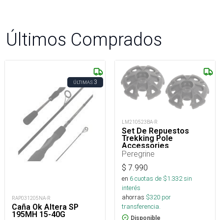
Últimos Comprados
3
ÚLTIMAS
LM210523BA-R
Set De Repuestos
Trekking Pole
Accessories
Peregrine
$
7.990
en
6
cuotas de $
1.332
sin
interés
ahorras
$
320
por
RAP031205NA-R
transferencia.
Caña Ok Altera SP
195MH 15-40G
Disponible