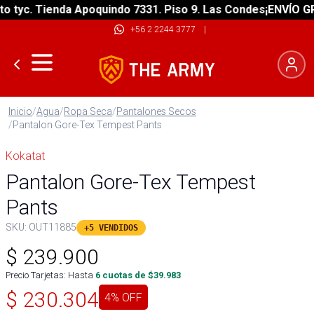
tyc. Tienda Apoquindo 7331. Piso 9. Las Condes
¡ENVÍO GRAT
+56 2 2244 3777
|
Inicio
/
Agua
/
Ropa Seca
/
Pantalones Secos
/
Pantalon Gore-Tex Tempest Pants
Kokatat
Pantalon Gore-Tex Tempest
Pants
SKU:
OUT11885
+5 VENDIDOS
$
239.900
Precio Tarjetas: Hasta
6
cuotas de $
39.983
$
230.304
4
% OFF