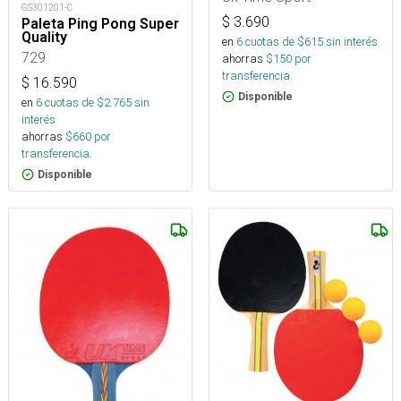
GS301201-C
$
3.690
Paleta Ping Pong Super
Quality
en
6
cuotas de $
615
sin interés
729
ahorras
$
150
por
transferencia.
$
16.590
Disponible
en
6
cuotas de $
2.765
sin
interés
ahorras
$
660
por
transferencia.
Disponible