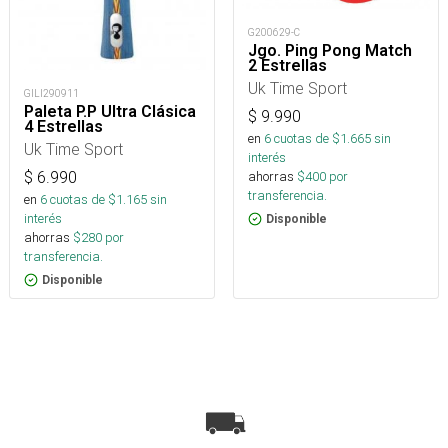
G200629-C
Jgo. Ping Pong Match
2 Estrellas
Uk Time Sport
GILI290911
Paleta P.P Ultra Clásica
$
9.990
4 Estrellas
en
6
cuotas de $
1.665
sin
Uk Time Sport
interés
ahorras
$
400
por
$
6.990
transferencia.
en
6
cuotas de $
1.165
sin
interés
Disponible
ahorras
$
280
por
transferencia.
Disponible