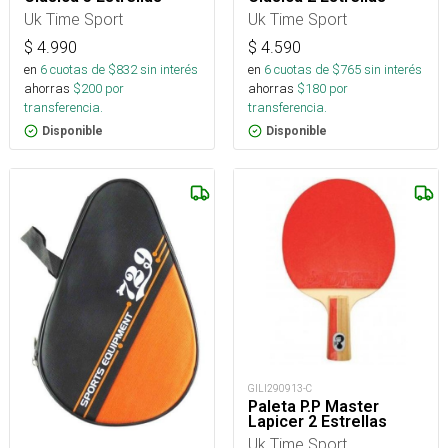
Uk Time Sport
Uk Time Sport
$
4.990
$
4.590
en
6
cuotas de $
832
sin interés
en
6
cuotas de $
765
sin interés
ahorras
$
200
por
ahorras
$
180
por
transferencia.
transferencia.
Disponible
Disponible
GILI290913-C
Paleta P.P Master
Lapicer 2 Estrellas
Uk Time Sport