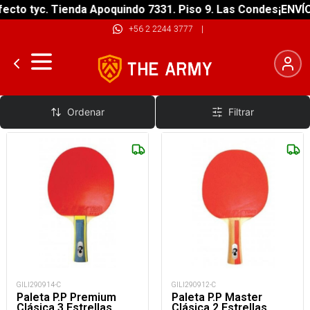
cto tyc. Tienda Apoquindo 7331. Piso 9. Las Condes
¡ENVÍO 
+56 2 2244 3777
|
Paletas
Ordenar
Filtrar
GILI290914-C
GILI290912-C
Paleta P.P Premium
Paleta P.P Master
Clásica 3 Estrellas
Clásica 2 Estrellas