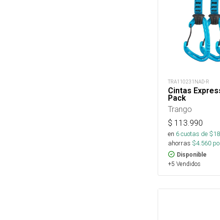
TRA110231NAD-R
Cintas Expres
Pack
Trango
$
113.990
en
6
cuotas de $
18
ahorras
$
4.560
por
Disponible
+5 Vendidos