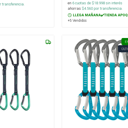
en
6
cuotas de $
18.998
sin interés
 transferencia.
ahorras
$
4.560
por transferencia.
LLEGA MAÑANA✔️TIENDA APOQ
+5 Vendidos
E
ÚLT