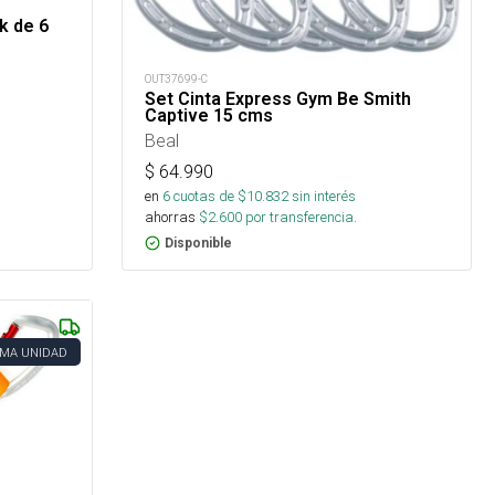
k de 6
OUT37699-C
Set Cinta Express Gym Be Smith
Captive 15 cms
Beal
$
64.990
en
6
cuotas de $
10.832
sin interés
ahorras
$
2.600
por transferencia.
Disponible
IMA UNIDAD