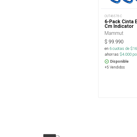
OUT46578-C
6-Pack Cinta 
Cm Indicator
Mammut
$
99.990
en
6
cuotas de $
16
ahorras
$
4.000
por
Disponible
+5 Vendidos