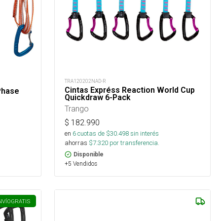
TRA120202NAD-R
Cintas Expréss Reaction World Cup
Phase
Quickdraw 6-Pack
Trango
$
182.990
en
6
cuotas de $
30.498
sin interés
ahorras
$
7.320
por transferencia.
Disponible
+5 Vendidos
NVÍO
GRATIS