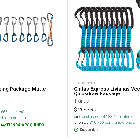
TRA110232NAD
mbing Package Matte
Cintas Express Livianas Vec
Quickdraw Package
Trango
$
268.990
.665
sin interés
en
6
cuotas de $
44.832
sin interés
 transferencia.
ahorras
$
10.760
por transferencia.
A✔️TIENDA APOQUINDO
Disponible