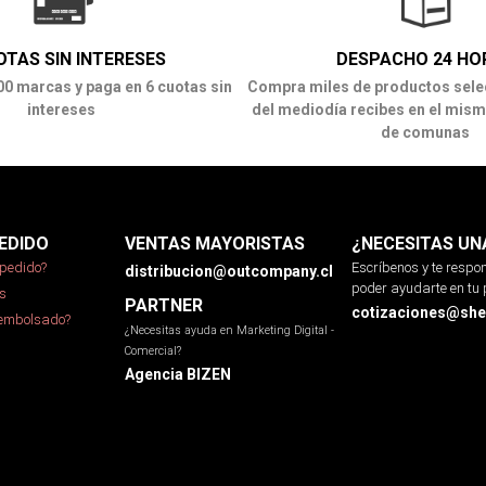
OTAS SIN INTERESES
DESPACHO 24 HO
00 marcas y paga en 6 cuotas sin
Compra miles de productos sele
intereses
del mediodía recibes en el mism
de comunas
EDIDO
VENTAS MAYORISTAS
¿NECESITAS UN
pedido?
Escríbenos y te resp
distribucion@outcompany.cl
poder ayudarte en tu 
s
PARTNER
cotizaciones@sher
eembolsado?
¿Necesitas ayuda en Marketing Digital -
Comercial?
Agencia BIZEN