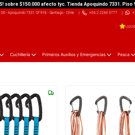
S! sobre $150.000 afecto tyc. Tienda Apoquindo 7331. Piso 
9:00
-
Apoquindo 7331 Of 918 - Santiago - Chile
|
+56 2 2244 3777
|
+
LIQUI
Cuchillería
Primeros Auxilios y Emergencias
Pesca