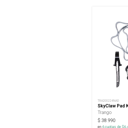
TRA200224NAD
SkyClaw Pad K
Trango
$
38.990
en
6
cuotas de $
6.