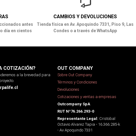
RAS
CAMBIOS Y DEVOLUCIONES
ccionados antes
Tienda física en Av. Apoquindo 7331, Piso 9, Las
o día en cientos
Condes o a través de WhatsApp
A COTIZACIÓN?
OUT COMPANY
onderemos a la brevedad para
Sobre Out Company
proyecto.
Términos y Condiciones
palife.cl
Devoluciones
Cotizaciones y ventas a empresas
Outcompany SpA
RUT Nº76.266.293-0
Cristobal
Representante Legal:
Octavio Alvarez Tapia - 16.366.285-k
- Av Apoquindo 7331