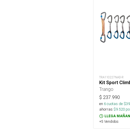
TRA110227NAD-R
Kit Sport Cli
Trango
$
237.990
en
6
cuotas de $
39
ahorras
$
9.520
por
LLEGA MAÑAN
+5 Vendidos