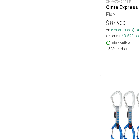
CHM070404FE-R
Cinta Express
Fixe
$
87.900
en
6
cuotas de $
14
ahorras
$
3.520
por
Disponible
+5 Vendidos