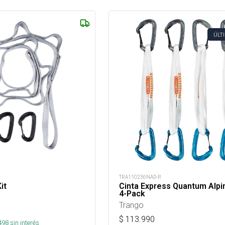
ÚLT
TRA110236NAD-R
it
Cinta Express Quantum Alpi
4-Pack
Trango
$
113.990
498
sin interés