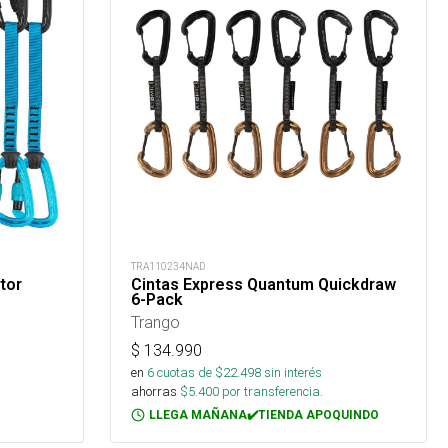
TRA110234NAD
tor
Cintas Express Quantum Quickdraw
6-Pack
Trango
$
134.990
en
6
cuotas de $
22.498
sin interés
ahorras
$
5.400
por transferencia.
LLEGA MAÑANA✔️TIENDA APOQUINDO