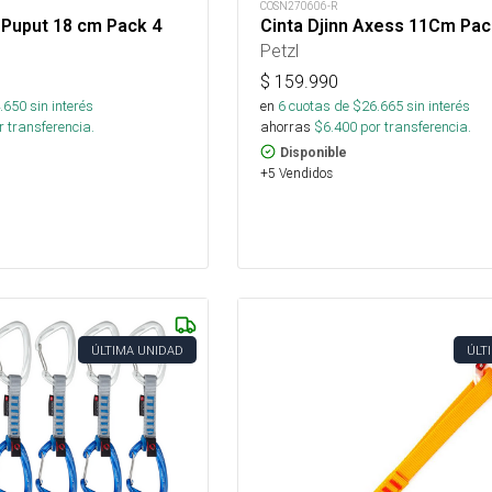
COSN270606-R
 Puput 18 cm Pack 4
Cinta Djinn Axess 11Cm Pac
Petzl
$
159.990
.650
sin interés
en
6
cuotas de $
26.665
sin interés
 transferencia.
ahorras
$
6.400
por transferencia.
Disponible
+5 Vendidos
ÚLTIMA UNIDAD
ÚLT