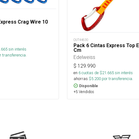
Express Crag Wire 10
OUT44630
Pack 6 Cintas Express Top 
.665
sin interés
Cm
 transferencia.
Edelweiss
$
129.990
en
6
cuotas de $
21.665
sin interés
ahorras
$
5.200
por transferencia.
Disponible
+5 Vendidos