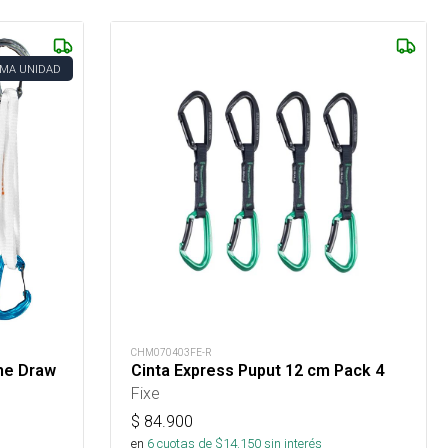
IMA UNIDAD
CHM070403FE-R
ne Draw
Cinta Express Puput 12 cm Pack 4
Fixe
$
84.900
en
6
cuotas de $
14.150
sin interés