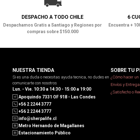
DESPACHO A TODO CHILE
6 CU
Despachamos Gratis a Santiago y Regiones por
Encuentra + 10
compras sobre $150.000
NUESTRA TIENDA
SOBRE TU P
Si es una duda o necesitas ayuda tecnica, no dudes en
¿Cómo hacer un 
comunicarte con nosotros
Envíos y Entrega
Lun. - Vie. 10:30 a 14:30 - 15:00 a 19:00
¿Satisfecho o R
Apoquindo 7331 OF 918 - Las Condes
+56 2 2244 3777
+56 2 2244 3777
info@sherpalife.cl
Metro Hernando de Magallanes
Estacionamiento Público