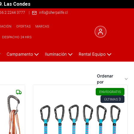
9. Las Condes
56 2 2244 3777
|
info@sherpalife.cl
DACIÓN
OFERTAS
MARCAS
DESPACHO 24 HRS
Campamento
Iluminación
Rental Equipo
Ordenar
por
ENVÍO
GRATIS
3
ÚLTIMAS