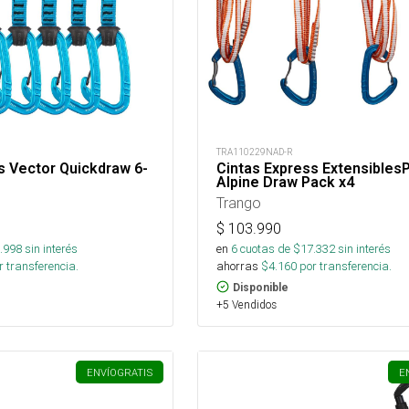
TRA110229NAD-R
s Vector Quickdraw 6-
Cintas Express Extensibles
Alpine Draw Pack x4
Trango
$
103.990
.998
sin interés
en
6
cuotas de $
17.332
sin interés
 transferencia.
ahorras
$
4.160
por transferencia.
Disponible
+5 Vendidos
ENVÍO
GRATIS
E