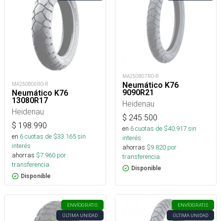
MA250807RO-R
Neumático K76
MA250806RO-R
9090R21
Neumático K76
13080R17
Heidenau
Heidenau
$
245.500
$
198.990
en
6
cuotas de $
40.917
sin
en
6
cuotas de $
33.165
sin
interés
interés
ahorras
$
9.820
por
ahorras
$
7.960
por
transferencia.
transferencia.
Disponible
Disponible
ENVÍO
GRATIS
ENVÍO
GRATIS
ÚLTIMA UNIDAD
ÚLTIMA UNIDAD