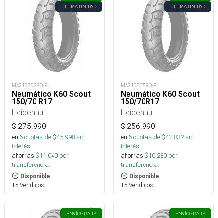
ÚLTIMA UNIDAD
ÚLTIMA UNIDAD
MA210802RO-R
MA210805RO-R
Neumático K60 Scout
Neumático K60 Scout
150/70 R17
150/70R17
Heidenau
Heidenau
$
275.990
$
256.990
en
6
cuotas de $
45.998
sin
en
6
cuotas de $
42.832
sin
interés
interés
ahorras
$
11.040
por
ahorras
$
10.280
por
transferencia.
transferencia.
Disponible
Disponible
+5 Vendidos
+5 Vendidos
ENVÍO
GRATIS
ENVÍO
GRATIS