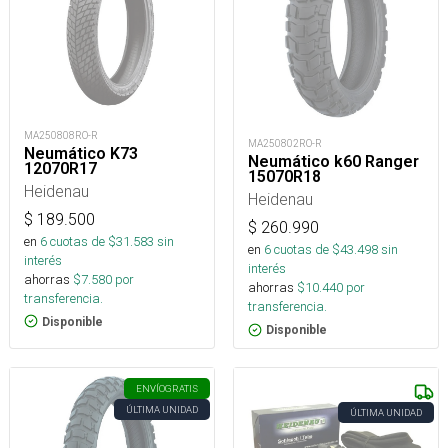
MA250808RO-R
MA250802RO-R
Neumático K73
Neumático k60 Ranger
12070R17
15070R18
Heidenau
Heidenau
$
189.500
$
260.990
en
6
cuotas de $
31.583
sin
en
6
cuotas de $
43.498
sin
interés
interés
ahorras
$
7.580
por
ahorras
$
10.440
por
transferencia.
transferencia.
Disponible
Disponible
ENVÍO
GRATIS
ÚLTIMA UNIDAD
ÚLTIMA UNIDAD