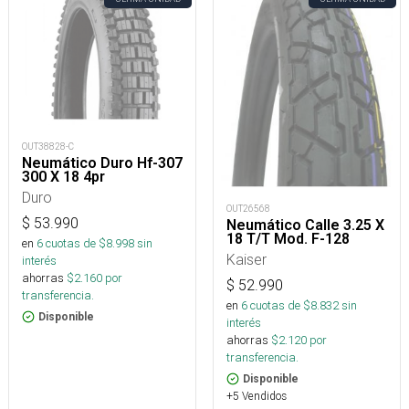
OUT38828-C
Neumático Duro Hf-307
300 X 18 4pr
Duro
OUT26568
$
53.990
Neumático Calle 3.25 X
18 T/T Mod. F-128
en
6
cuotas de $
8.998
sin
Kaiser
interés
ahorras
$
2.160
por
$
52.990
transferencia.
en
6
cuotas de $
8.832
sin
Disponible
interés
ahorras
$
2.120
por
transferencia.
Disponible
+5 Vendidos