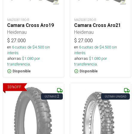
MA250811RO-R
MA250812RO-R
Camara Cross Aro19
Camara Cross Aro21
Heidenau
Heidenau
$
27.000
$
27.000
en
6
cuotas de $
4.500
sin
en
6
cuotas de $
4.500
sin
interés
interés
ahorras
$
1.080
por
ahorras
$
1.080
por
transferencia.
transferencia.
Disponible
Disponible
33
%
OFF
2
ÚLTIMAS
ÚLTIMA UNIDAD