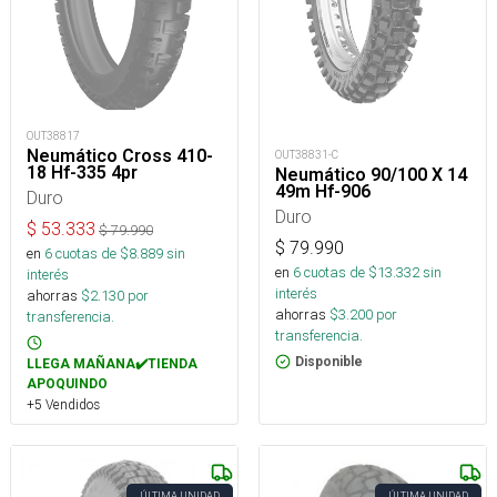
OUT38817
Neumático Cross 410-
OUT38831-C
18 Hf-335 4pr
Neumático 90/100 X 14
49m Hf-906
Duro
Duro
$
53.333
$
79.990
$
79.990
en
6
cuotas de $
8.889
sin
en
6
cuotas de $
13.332
sin
interés
interés
ahorras
$
2.130
por
ahorras
$
3.200
por
transferencia.
transferencia.
Disponible
LLEGA MAÑANA✔️TIENDA
APOQUINDO
+5 Vendidos
ÚLTIMA UNIDAD
ÚLTIMA UNIDAD