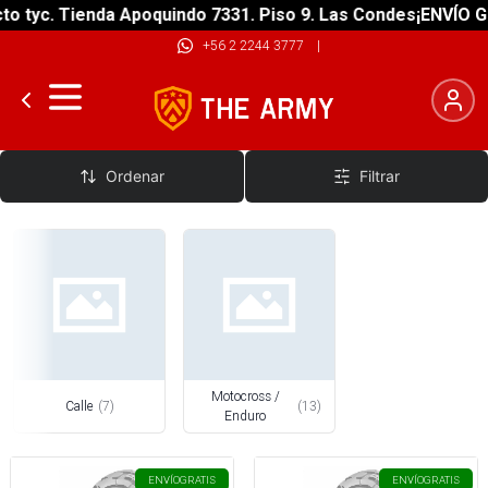
tyc. Tienda Apoquindo 7331. Piso 9. Las Condes
¡ENVÍO GRAT
+56 2 2244 3777
|
Neumáticos de Moto
Ordenar
Filtrar
Motocross /
Calle
(
7
)
(
13
)
Enduro
ENVÍO
GRATIS
ENVÍO
GRATIS