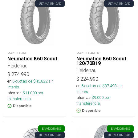
ÚLTIMA UNIDAD
ÚLTIMA UNIDAD
MA210803RO
MA210804RO-R
Neumático K60 Scout
Neumático K60 Scout
120/70B19
Heidenau
Heidenau
$
274.990
$
224.990
en
6
cuotas de $
45.832
sin
en
6
cuotas de $
37.498
sin
interés
interés
ahorras
$
11.000
por
ahorras
$
9.000
por
transferencia.
transferencia.
Disponible
Disponible
ENVÍO
GRATIS
ENVÍO
GRATIS
ÚLTIMA UNIDAD
ÚLTIMA UNIDAD