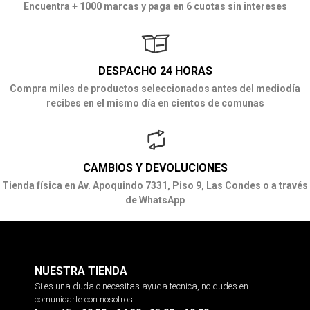
Encuentra + 1000 marcas y paga en 6 cuotas sin intereses
DESPACHO 24 HORAS
Compra miles de productos seleccionados antes del mediodía
recibes en el mismo día en cientos de comunas
CAMBIOS Y DEVOLUCIONES
Tienda física en Av. Apoquindo 7331, Piso 9, Las Condes o a través
de WhatsApp
NUESTRA TIENDA
Si es una duda o necesitas ayuda tecnica, no dudes en
comunicarte con nosotros