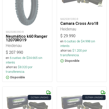
MA250810RO-R
Camara Cross Aro18
Heidenau
MA250803RO-R
$
29.990
Neumático k60 Ranger
12070RO19
en
6
cuotas de $
4.998
sin
Heidenau
interés
ahorras
$
1.200
por
$
207.990
transferencia.
en
6
cuotas de $
34.665
sin
Disponible
interés
ahorras
$
8.320
por
transferencia.
Disponible
ÚLTIMA UNIDAD
ÚLTIMA UNIDAD