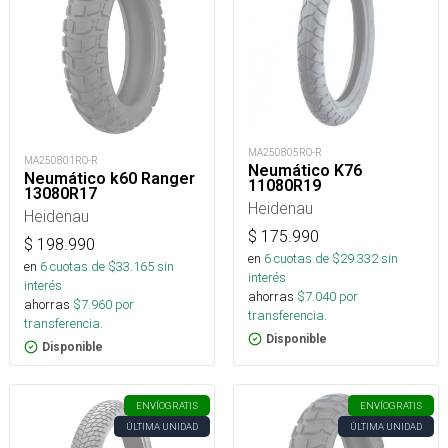
MA250805RO-R
MA250801RO-R
Neumático K76
Neumático k60 Ranger
11080R19
13080R17
Heidenau
Heidenau
$
175.990
$
198.990
en
6
cuotas de $
29.332
sin
en
6
cuotas de $
33.165
sin
interés
interés
ahorras
$
7.040
por
ahorras
$
7.960
por
transferencia.
transferencia.
Disponible
Disponible
ENVÍO
GRATIS
ENVÍO
GRATIS
ÚLTIMA UNIDAD
ÚLTIMA UNIDAD