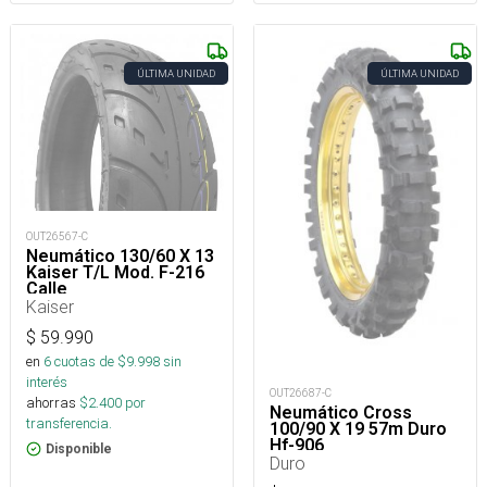
ÚLTIMA UNIDAD
ÚLTIMA UNIDAD
OUT26567-C
Neumático 130/60 X 13
Kaiser T/L Mod. F-216
Calle
Kaiser
$
59.990
en
6
cuotas de $
9.998
sin
interés
OUT26687-C
ahorras
$
2.400
por
Neumático Cross
transferencia.
100/90 X 19 57m Duro
Hf-906
Disponible
Duro