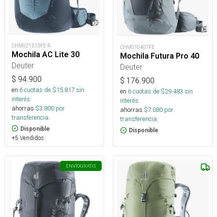
CHM021313FE-R
CHM010407FE
Mochila AC Lite 30
Mochila Futura Pro 40
Deuter
Deuter
$
94.900
$
176.900
en
6
cuotas de $
15.817
sin
en
6
cuotas de $
29.483
sin
interés
interés
ahorras
$
3.800
por
ahorras
$
7.080
por
transferencia.
transferencia.
Disponible
Disponible
+5 Vendidos
ENVÍO
GRATIS