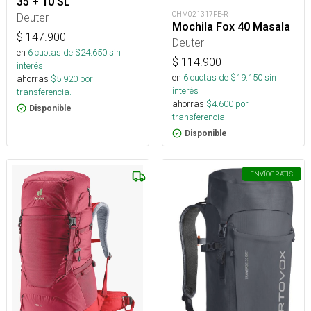
35 + 10 SL
CHM021317FE-R
Deuter
Mochila Fox 40 Masala
$
147.900
Deuter
en
6
cuotas de $
24.650
sin
$
114.900
interés
en
6
cuotas de $
19.150
sin
ahorras
$
5.920
por
interés
transferencia.
ahorras
$
4.600
por
Disponible
transferencia.
Disponible
ENVÍO
GRATIS