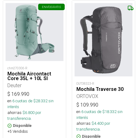
ENVÍO
GRATIS
chm270306-R
Mochila Aircontact
Core 35L + 10L Sl
OUT38323-R
Deuter
Mochila Traverse 30
$
169.990
ORTOVOX
en
6
cuotas de $
28.332
sin
$
109.990
interés
en
6
cuotas de $
18.332
sin
ahorras
$
6.800
por
interés
transferencia.
ahorras
$
4.400
por
Disponible
transferencia.
+5 Vendidos
Disponible