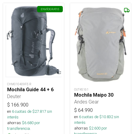
ENVÍO
GRATIS
CHM010409FE-R
Mochila Guide 44 + 6
OUT45161
Mochila Maipo 30
Deuter
Andes Gear
$
166.900
$
64.990
en
6
cuotas de $
27.817
sin
en
6
cuotas de $
10.832
sin
interés
interés
ahorras
$
6.680
por
ahorras
$
2.600
por
transferencia.
transferencia.