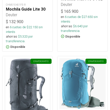
Deuter
CHM010401FE-R
Mochila Guide Lite 30
$
165.900
Deuter
en
6
cuotas de $
27.650
sin
interés
$
132.900
ahorras
$
6.640
por
en
6
cuotas de $
22.150
sin
transferencia.
interés
ahorras
$
5.320
por
Disponible
transferencia.
Disponible
ENVÍO
GRATIS
ENVÍO
GRATIS