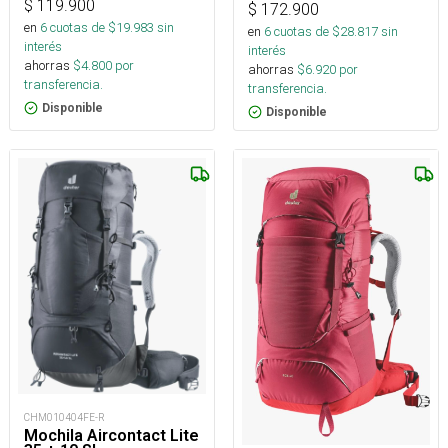
$
119.900
$
172.900
en
6
cuotas de $
19.983
sin
en
6
cuotas de $
28.817
sin
interés
interés
ahorras
$
4.800
por
ahorras
$
6.920
por
transferencia.
transferencia.
Disponible
Disponible
CHM010404FE-R
Mochila Aircontact Lite