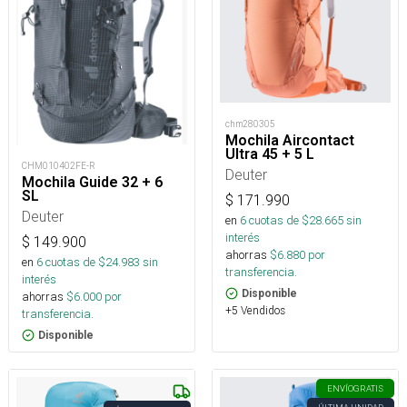
chm280305
Mochila Aircontact
Ultra 45 + 5 L
CHM010402FE-R
Deuter
Mochila Guide 32 + 6
SL
$
171.990
Deuter
en
6
cuotas de $
28.665
sin
interés
$
149.900
ahorras
$
6.880
por
en
6
cuotas de $
24.983
sin
transferencia.
interés
Disponible
ahorras
$
6.000
por
+5 Vendidos
transferencia.
Disponible
ENVÍO
GRATIS