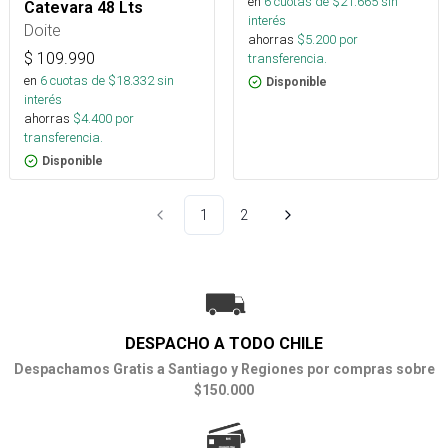
en
6
cuotas de $
21.665
sin
Catevara 48 Lts
interés
Doite
ahorras
$
5.200
por
$
109.990
transferencia.
en
6
cuotas de $
18.332
sin
Disponible
interés
ahorras
$
4.400
por
transferencia.
Disponible
1
2
DESPACHO A TODO CHILE
Despachamos Gratis a Santiago y Regiones por compras sobre
$150.000