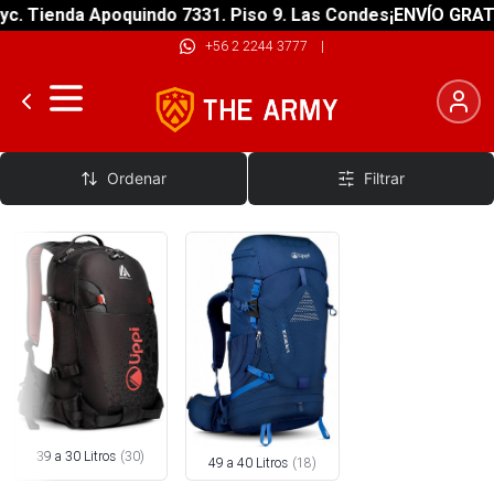
enda Apoquindo 7331. Piso 9. Las Condes
¡ENVÍO GRATIS! sob
+56 2 2244 3777
|
Mochilas 49 - 30 Lts
Ordenar
Filtrar
39 a 30 Litros
(
30
)
49 a 40 Litros
(
18
)