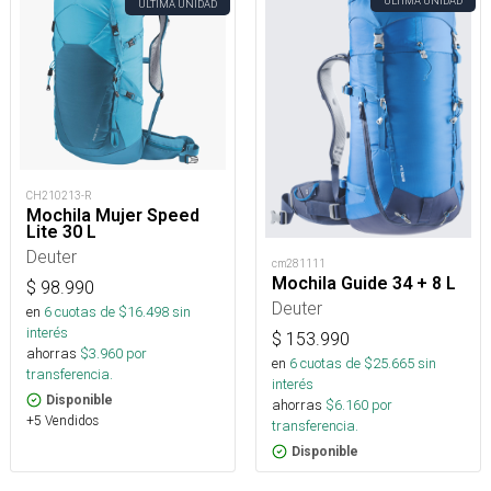
ÚLTIMA UNIDAD
ÚLTIMA UNIDAD
CH210213-R
Mochila Mujer Speed
Lite 30 L
Deuter
cm281111
Mochila Guide 34 + 8 L
$
98.990
Deuter
en
6
cuotas de $
16.498
sin
interés
$
153.990
ahorras
$
3.960
por
en
6
cuotas de $
25.665
sin
transferencia.
interés
Disponible
ahorras
$
6.160
por
+5 Vendidos
transferencia.
Disponible