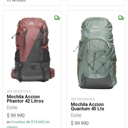
+5 Vendidos
DOIT1302007CA-R
Mochila Accion
DOIT1302008CA-R
Phantor 42 Litros
Mochila Accion
Doite
Quantum 45 Lts
Doite
$
99.990
en
6
cuotas de $
16.665
sin
$
99.990
interés