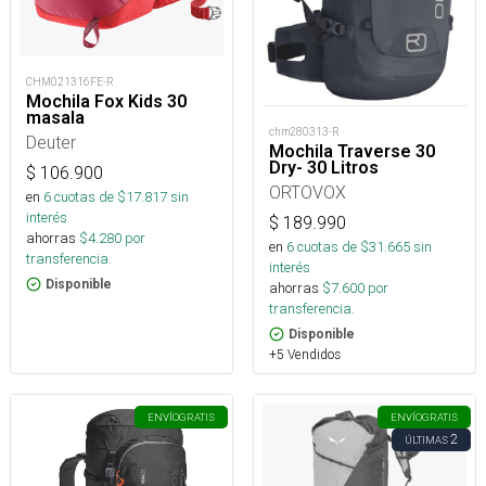
CHM021316FE-R
Mochila Fox Kids 30
masala
chm280313-R
Deuter
Mochila Traverse 30
Dry- 30 Litros
$
106.900
ORTOVOX
en
6
cuotas de $
17.817
sin
interés
$
189.990
ahorras
$
4.280
por
en
6
cuotas de $
31.665
sin
transferencia.
interés
Disponible
ahorras
$
7.600
por
transferencia.
Disponible
+5 Vendidos
ENVÍO
GRATIS
ENVÍO
GRATIS
2
ÚLTIMAS