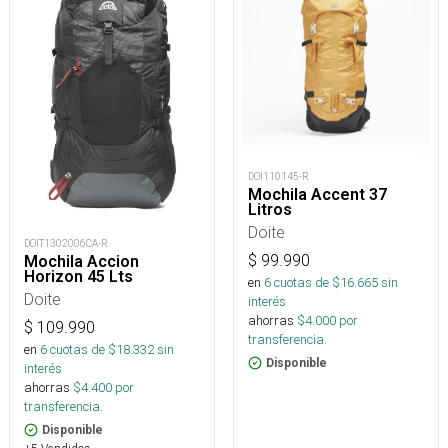
DOI110145-R
Mochila Accent 37
Litros
Doite
DOIT1302006CA-R
$
99.990
Mochila Accion
Horizon 45 Lts
en
6
cuotas de $
16.665
sin
Doite
interés
ahorras
$
4.000
por
$
109.990
transferencia.
en
6
cuotas de $
18.332
sin
Disponible
interés
ahorras
$
4.400
por
transferencia.
Disponible