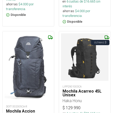
en
6
cuotas de $
16.665
sin
ahorras
$
4.000
por
interés
transferencia.
ahorras
$
4.000
por
Disponible
transferencia.
Disponible
3
ÚLTIMAS
LIPP2901003CA
Mochila Acarreo 45L
Unisex
Haka Honu
DOIT1302005CA-R
$
129.990
Mochila Accion