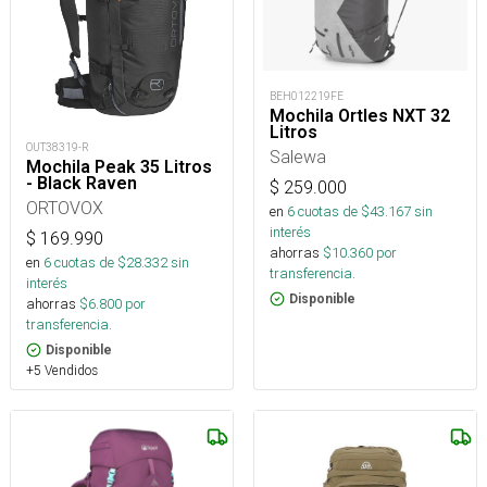
BEH012219FE
Mochila Ortles NXT 32
Litros
OUT38319-R
Salewa
Mochila Peak 35 Litros
- Black Raven
$
259.000
ORTOVOX
en
6
cuotas de $
43.167
sin
interés
$
169.990
ahorras
$
10.360
por
en
6
cuotas de $
28.332
sin
transferencia.
interés
Disponible
ahorras
$
6.800
por
transferencia.
Disponible
+5 Vendidos