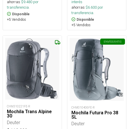
ahorras
$
9.480
por
interés
transferencia.
ahorras
$
6.600
por
transferencia.
Disponible
+5 Vendidos
Disponible
+5 Vendidos
ENVÍO
GRATIS
CHM310221FE-R
CHM010406FE-R
Mochila Trans Alpine
Mochila Futura Pro 38
30
SL
Deuter
Deuter