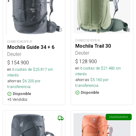
CHM021610FE-R
CHM010403FE-R
Mochila Trail 30
Mochila Guide 34 + 6
Deuter
Deuter
$
128.900
$
154.900
en
6
cuotas de $
21.483
sin
en
6
cuotas de $
25.817
sin
interés
interés
ahorras
$
5.160
por
ahorras
$
6.200
por
transferencia.
transferencia.
Disponible
Disponible
+5 Vendidos
ENVÍO
GRATIS