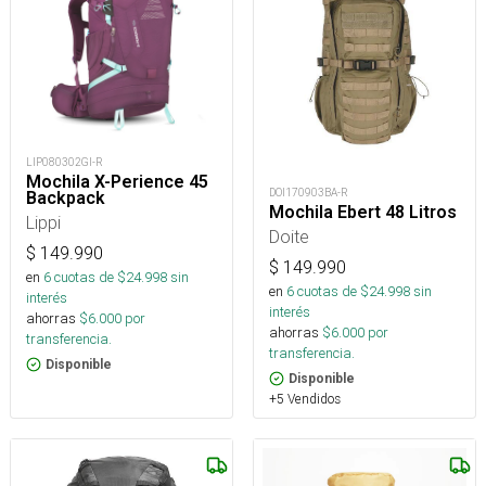
LIP080302GI-R
Mochila X-Perience 45
DOI170903BA-R
Backpack
Mochila Ebert 48 Litros
Lippi
Doite
$
149.990
$
149.990
en
6
cuotas de $
24.998
sin
en
6
cuotas de $
24.998
sin
interés
interés
ahorras
$
6.000
por
ahorras
$
6.000
por
transferencia.
transferencia.
Disponible
Disponible
+5 Vendidos