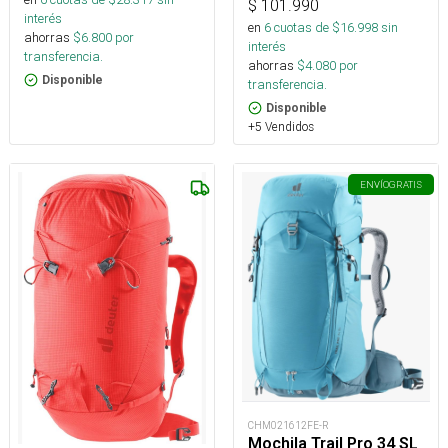
$
101.990
interés
en
6
cuotas de $
16.998
sin
ahorras
$
6.800
por
interés
transferencia.
ahorras
$
4.080
por
Disponible
transferencia.
Disponible
+5 Vendidos
ENVÍO
GRATIS
CHM021612FE-R
Mochila Trail Pro 34 SL