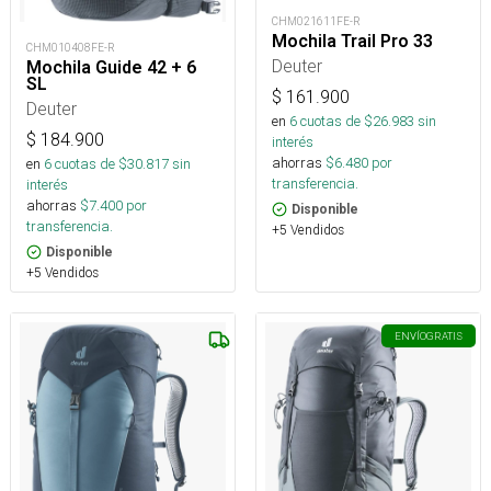
CHM021611FE-R
Mochila Trail Pro 33
CHM010408FE-R
Deuter
Mochila Guide 42 + 6
SL
$
161.900
Deuter
en
6
cuotas de $
26.983
sin
$
184.900
interés
ahorras
$
6.480
por
en
6
cuotas de $
30.817
sin
transferencia.
interés
ahorras
$
7.400
por
Disponible
transferencia.
+5 Vendidos
Disponible
+5 Vendidos
ENVÍO
GRATIS