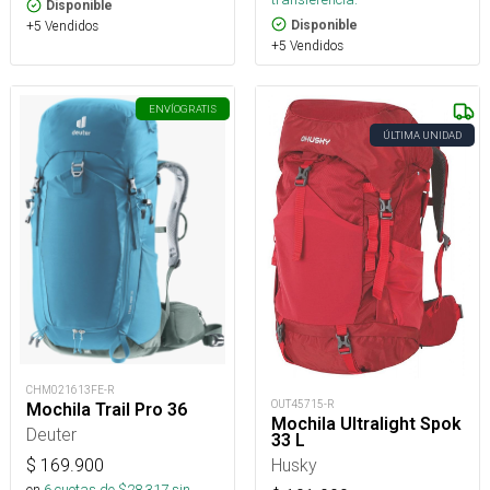
Disponible
Disponible
+5 Vendidos
+5 Vendidos
ENVÍO
GRATIS
ÚLTIMA UNIDAD
CHM021613FE-R
OUT45715-R
Mochila Trail Pro 36
Mochila Ultralight Spok
Deuter
33 L
Husky
$
169.900
en
6
cuotas de $
28.317
sin