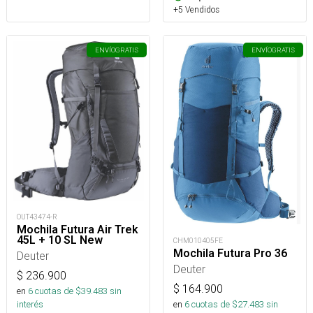
+5 Vendidos
ENVÍO
GRATIS
ENVÍO
GRATIS
OUT43474-R
Mochila Futura Air Trek
45L + 10 SL New
CHM010405FE
Mochila Futura Pro 36
Deuter
Deuter
$
236.900
$
164.900
en
6
cuotas de $
39.483
sin
interés
en
6
cuotas de $
27.483
sin