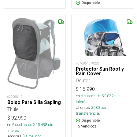
Disponible
4046051049236
Protector Sun Roof y
Rain Cover
Deuter
$
16.990
en
6
cuotas de $
2.832
sin
e220601-C
interés
Bolso Para Silla Sapling
ahorras
$
680
por
Thule
transferencia.
$
92.990
Disponible
en
6
cuotas de $
15.498
sin
+5 Vendidos
interés
ahorras
$
3.720
por