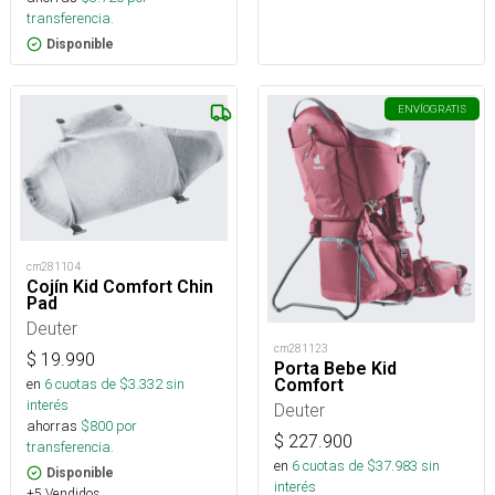
transferencia.
Disponible
ENVÍO
GRATIS
cm281104
Cojín Kid Comfort Chin
Pad
Deuter
cm281123
$
19.990
Porta Bebe Kid
Comfort
en
6
cuotas de $
3.332
sin
interés
Deuter
ahorras
$
800
por
$
227.900
transferencia.
en
6
cuotas de $
37.983
sin
Disponible
interés
+5 Vendidos