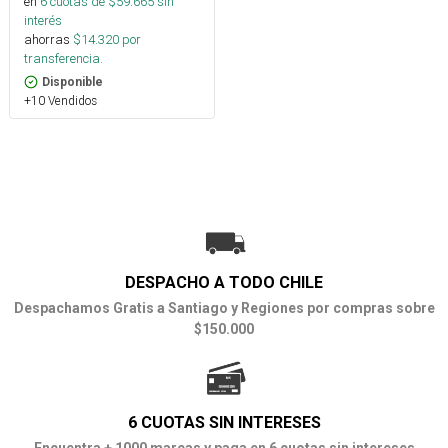
en
6
cuotas de $
59.665
sin
interés
ahorras
$
14.320
por
transferencia.
Disponible
+10 Vendidos
DESPACHO A TODO CHILE
Despachamos Gratis a Santiago y Regiones por compras sobre
$150.000
6 CUOTAS SIN INTERESES
Encuentra + 1000 marcas y paga en 6 cuotas sin intereses