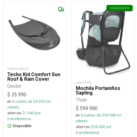
ENVÍO
GRATIS
CHM101402-R
Techo Kid Comfort Sun
Roof & Rain Cover
e160514-R
Deuter
Mochila Portaniños
Sapling
$
25.990
Thule
en
6
cuotas de $
4.332
sin
interés
$
599.990
ahorras
$
1.040
por
en
6
cuotas de $
99.998
sin
transferencia.
interés
Disponible
ahorras
$
24.000
por
transferencia.