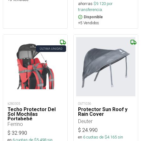
ahorras
$
9.120
por
transferencia.
Disponible
+5 Vendidos
ÚLTIMA UNIDAD
k280305
OUT1036
Techo Protector Del
Protector Sun Roof y
Sol Mochilas
Rain Cover
Portabebé
Deuter
Ferrino
$
24.990
$
32.990
en
6
cuotas de $
4.165
sin
en
6
cuotas de $
5.498
sin