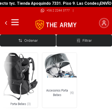
to tyc. Tienda Apoquindo 7331. Piso 9. Las Condes
¡ENVÍO G
+56 2 2244 3777
|
Mochila Porta Bebé
Ordenar
Filtrar
Accesorios Porta
(
6
)
Bebes
Porta Bebes
(
3
)