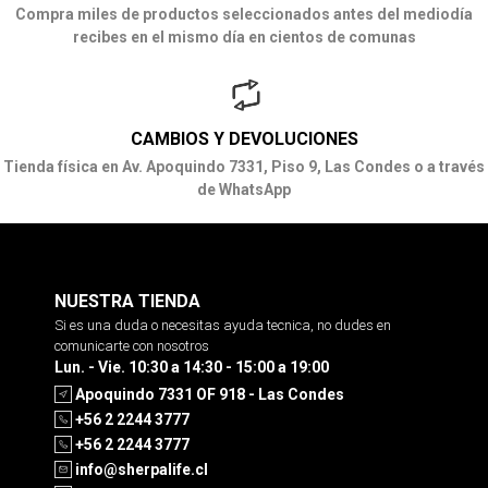
Compra miles de productos seleccionados antes del mediodía
recibes en el mismo día en cientos de comunas
CAMBIOS Y DEVOLUCIONES
Tienda física en Av. Apoquindo 7331, Piso 9, Las Condes o a través
de WhatsApp
NUESTRA TIENDA
Si es una duda o necesitas ayuda tecnica, no dudes en
comunicarte con nosotros
Lun. - Vie. 10:30 a 14:30 - 15:00 a 19:00
Apoquindo 7331 OF 918 - Las Condes
+56 2 2244 3777
+56 2 2244 3777
info@sherpalife.cl