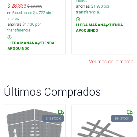
interés
$
28.333
ahorras
$
1.930
por
$
69.990
transferencia.
en
6
cuotas de $
4.722
sin
interés
ahorras
$
1.130
por
LLEGA MAÑANA✔️TIENDA
transferencia.
APOQUINDO
LLEGA MAÑANA✔️TIENDA
APOQUINDO
Ver más de la marca
Últimos Comprados
SIN STOCK
SIN STOCK