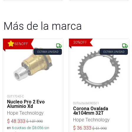
Más de la marca
30
%
OFF
65
%
OFF
ÚLTIMA UNIDAD
ÚLTIMA UNIDAD
OUT17043-C
Nucleo Pro 2 Evo
OUToutside090501
Aluminio Xd
Corona Ovalada
Hope Technology
4x104mm 32T
Hope Technology
$
48.333
$
137.990
en
6
cuotas de $
8.056
sin
$
36.333
$
51.990