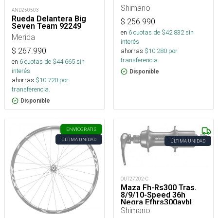
Shimano
AND250503
Rueda Delantera Big
$
256.990
Seven Team 92249
en
6
cuotas de $
42.832
sin
Merida
interés
$
267.990
ahorras
$
10.280
por
transferencia.
en
6
cuotas de $
44.665
sin
interés
Disponible
ahorras
$
10.720
por
transferencia.
Disponible
ENVÍO
GRATIS
ÚLTIMA UNIDAD
ÚLTIMA UNIDAD
OUT27202-C
Maza Fh-Rs300 Tras.
8/9/10-Speed 36h
Negra Efhrs300aybl
Shimano