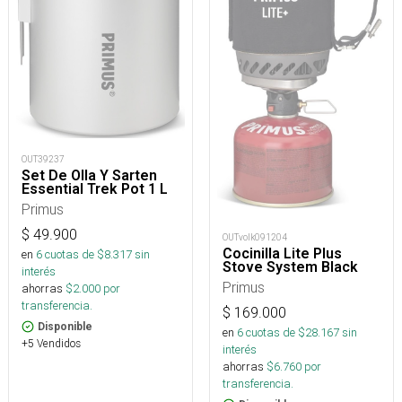
OUT39237
Set De Olla Y Sarten
Essential Trek Pot 1 L
Primus
$
49.900
OUTvolk091204
Cocinilla Lite Plus
en
6
cuotas de $
8.317
sin
Stove System Black
interés
Primus
ahorras
$
2.000
por
transferencia.
$
169.000
Disponible
en
6
cuotas de $
28.167
sin
+5 Vendidos
interés
ahorras
$
6.760
por
transferencia.