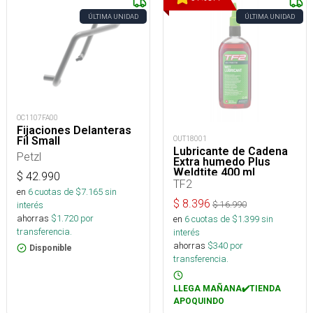
ÚLTIMA UNIDAD
ÚLTIMA UNIDAD
OC1107FA00
Fijaciones Delanteras
Fil Small
OUT18001
Lubricante de Cadena
Petzl
Extra humedo Plus
Weldtite 400 ml
$
42.990
TF2
en
6
cuotas de $
7.165
sin
$
8.396
$
16.990
interés
ahorras
$
1.720
por
en
6
cuotas de $
1.399
sin
transferencia.
interés
ahorras
$
340
por
Disponible
transferencia.
LLEGA MAÑANA✔️TIENDA
APOQUINDO