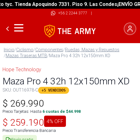
yc. Tienda Apoquindo 7331. Piso 9. Las Condes
¡ENVÍO GRATI
+56 2 2244 3777
|
Inicio
/
Ciclismo
/
Componentes
/
Ruedas, Mazas y Repuestos
/
Mazas Traseras MTB
/
Maza Pro 4 32h 12x150mm XD
Hope Technology
Maza Pro 4 32h 12x150mm XD
SKU:
OUT16978-C
+5 VENDIDOS
$
269.990
Precio Tarjetas: Hasta
6
cuotas de $
44.998
$
259.190
4
% OFF
Precio Transferencia Bancaria
Envío gratis