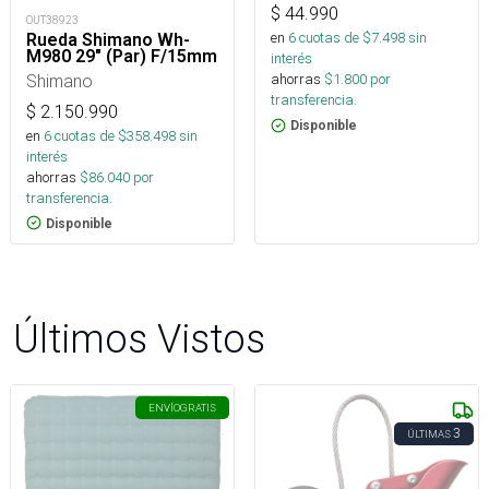
$
44.990
OUT38923
en
6
cuotas de $
7.498
sin
Rueda Shimano Wh-
M980 29" (Par) F/15mm
interés
Shimano
ahorras
$
1.800
por
transferencia.
$
2.150.990
Disponible
en
6
cuotas de $
358.498
sin
interés
ahorras
$
86.040
por
transferencia.
Disponible
Últimos Vistos
ENVÍO
GRATIS
3
ÚLTIMAS