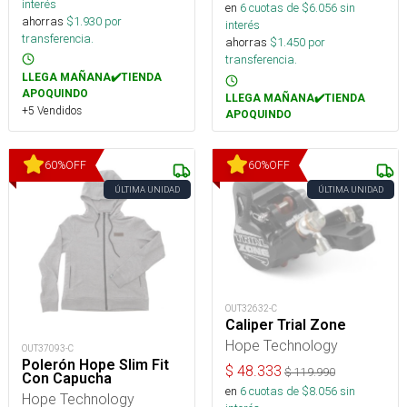
interés
en
6
cuotas de $
6.056
sin
ahorras
$
1.930
por
interés
transferencia.
ahorras
$
1.450
por
transferencia.
LLEGA MAÑANA✔️TIENDA
APOQUINDO
LLEGA MAÑANA✔️TIENDA
+5 Vendidos
APOQUINDO
60
%
OFF
60
%
OFF
ÚLTIMA UNIDAD
ÚLTIMA UNIDAD
OUT32632-C
Caliper Trial Zone
Hope Technology
OUT37093-C
Polerón Hope Slim Fit
$
48.333
$
119.990
Con Capucha
en
6
cuotas de $
8.056
sin
Hope Technology