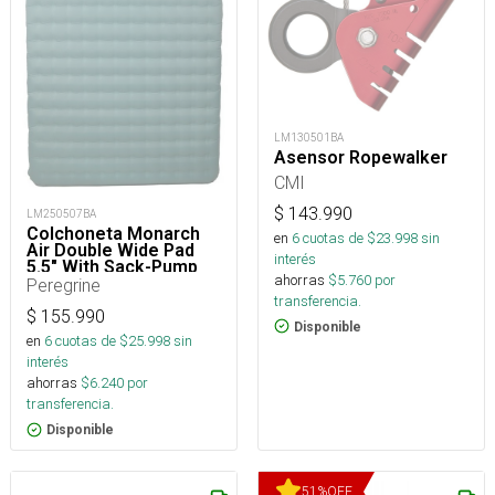
LM130501BA
Asensor Ropewalker
CMI
$
143.990
LM250507BA
Colchoneta Monarch
en
6
cuotas de $
23.998
sin
Air Double Wide Pad
interés
5.5" With Sack-Pump
ahorras
$
5.760
por
Peregrine
transferencia.
$
155.990
Disponible
en
6
cuotas de $
25.998
sin
interés
ahorras
$
6.240
por
transferencia.
Disponible
51
%
OFF