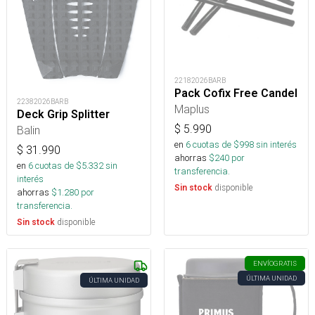
22182026BARB
Pack Cofix Free Candel
22382026BARB
Maplus
Deck Grip Splitter
$
5.990
Balin
en
6
cuotas de $
998
sin interés
$
31.990
ahorras
$
240
por
en
6
cuotas de $
5.332
sin
transferencia.
interés
disponible
Sin stock
ahorras
$
1.280
por
transferencia.
disponible
Sin stock
ENVÍO
GRATIS
ÚLTIMA UNIDAD
ÚLTIMA UNIDAD