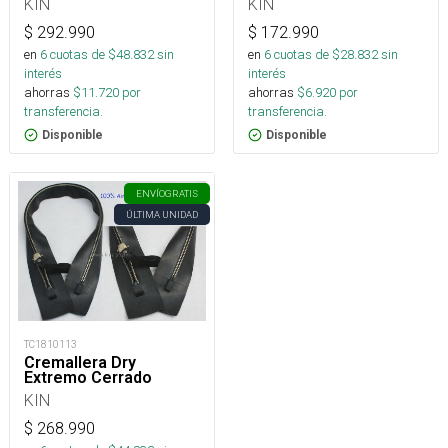
KIN
KIN
$
292.990
$
172.990
en
6
cuotas de $
48.832
sin
en
6
cuotas de $
28.832
sin
interés
interés
ahorras
$
11.720
por
ahorras
$
6.920
por
transferencia.
transferencia.
Disponible
Disponible
ENVÍO
GRATIS
ÚLTIMA UNIDAD
TC1810113
Cremallera Dry
Extremo Cerrado
KIN
$
268.990