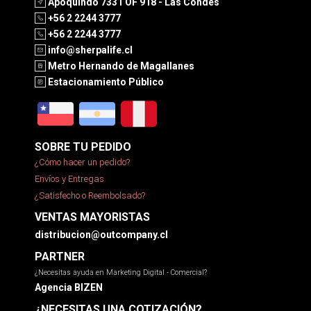
Apoquindo 7331 OF 918 - Las Condes
+56 2 2244 3777
+56 2 2244 3777
info@sherpalife.cl
Metro Hernando de Magallanes
Estacionamiento Público
SOBRE TU PEDIDO
¿Cómo hacer un pedido?
Envíos y Entregas
¿Satisfecho o Reembolsado?
VENTAS MAYORISTAS
distribucion@outcompany.cl
PARTNER
¿Necesitas ayuda en Marketing Digital - Comercial?
Agencia BIZEN
¿NECESITAS UNA COTIZACIÓN?