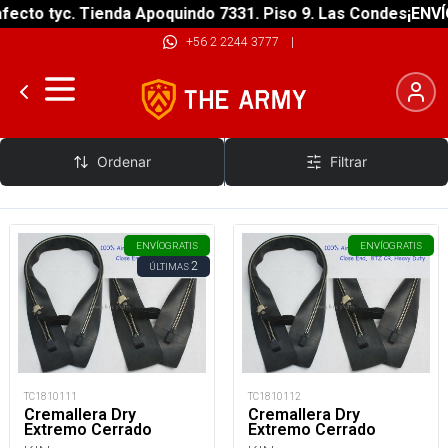
ecto tyc. Tienda Apoquindo 7331. Piso 9. Las Condes
¡ENVÍO
+56 2 2244 3777
|
KIN
Ordenar
Filtrar
ENVÍO
GRATIS
ENVÍO
GRATIS
2
ÚLTIMAS
TC1810111
TC1810112
Cremallera Dry
Cremallera Dry
Extremo Cerrado
Extremo Cerrado