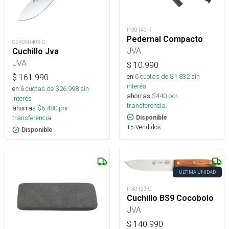
t130146-R
Pedernal Compacto
ODR050403-C
JVA
Cuchillo Jva
JVA
$
10.990
en
6
cuotas de $
1.832
sin
$
161.990
interés
en
6
cuotas de $
26.998
sin
ahorras
$
440
por
interés
transferencia.
ahorras
$
6.480
por
transferencia.
Disponible
+5 Vendidos
Disponible
ÚLTIMA UNIDAD
t130123-C
Cuchillo BS9 Cocobolo
JVA
$
140.990