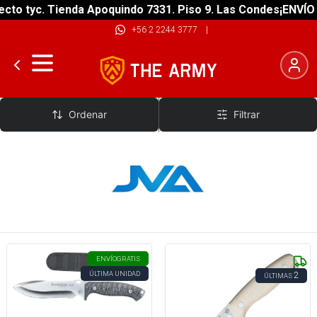
to tyc. Tienda Apoquindo 7331. Piso 9. Las Condes
¡ENVÍO G
+56 2 2244 3777
|
JVA
Ordenar
Filtrar
ENVÍO
GRATIS
ÚLTIMA UNIDAD
2
ÚLTIMAS