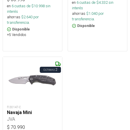
en
6
cuotas de $
4.332
sin
en
6
cuotas de $
10.998
sin
interés
interés
ahorras
$
1.040
por
ahorras
$
2.640
por
transferencia.
transferencia.
Disponible
Disponible
+5 Vendidos
2
ÚLTIMAS
f130147-C
Navaja Mini
JVA
$
70.990