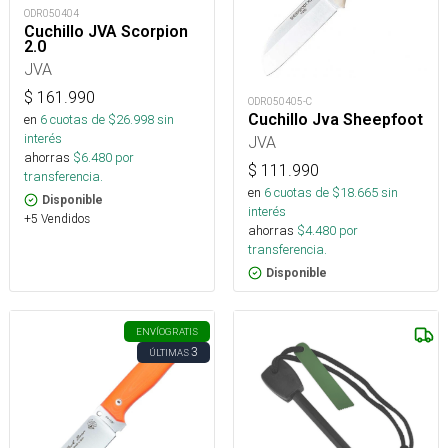
ODR050404
Cuchillo JVA Scorpion
2.0
JVA
$
161.990
ODR050405-C
Cuchillo Jva Sheepfoot
en
6
cuotas de $
26.998
sin
interés
JVA
ahorras
$
6.480
por
$
111.990
transferencia.
en
6
cuotas de $
18.665
sin
Disponible
interés
+5 Vendidos
ahorras
$
4.480
por
transferencia.
Disponible
ENVÍO
GRATIS
3
ÚLTIMAS