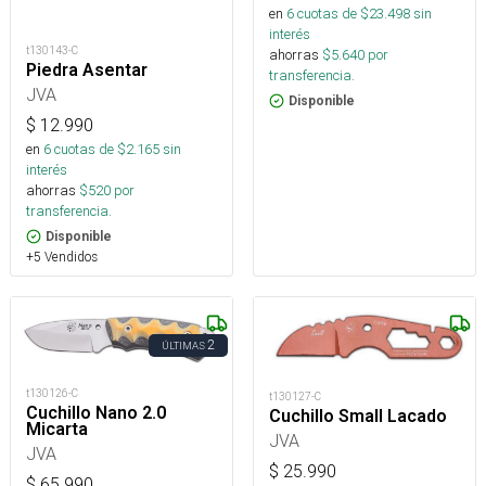
en
6
cuotas de $
23.498
sin
interés
t130143-C
ahorras
$
5.640
por
Piedra Asentar
transferencia.
JVA
Disponible
$
12.990
en
6
cuotas de $
2.165
sin
interés
ahorras
$
520
por
transferencia.
Disponible
+5 Vendidos
2
ÚLTIMAS
t130126-C
t130127-C
Cuchillo Nano 2.0
Cuchillo Small Lacado
Micarta
JVA
JVA
$
25.990
$
65.990