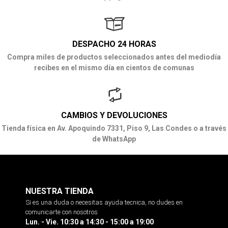
DESPACHO 24 HORAS
Compra miles de productos seleccionados antes del mediodía
recibes en el mismo día en cientos de comunas
CAMBIOS Y DEVOLUCIONES
Tienda física en Av. Apoquindo 7331, Piso 9, Las Condes o a través
de WhatsApp
NUESTRA TIENDA
Si es una duda o necesitas ayuda tecnica, no dudes en
comunicarte con nosotros
Lun. - Vie. 10:30 a 14:30 - 15:00 a 19:00