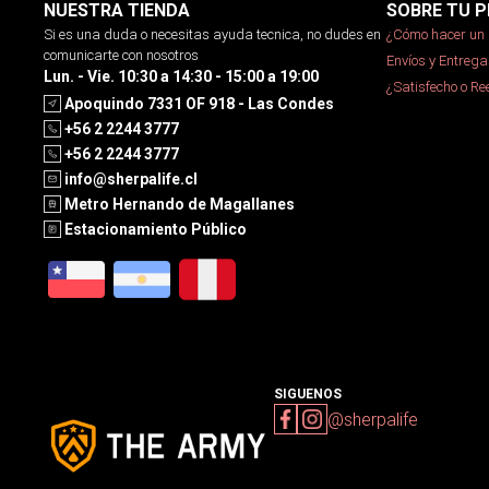
NUESTRA TIENDA
SOBRE TU P
Si es una duda o necesitas ayuda tecnica, no dudes en
¿Cómo hacer un 
comunicarte con nosotros
Envíos y Entrega
Lun. - Vie. 10:30 a 14:30 - 15:00 a 19:00
¿Satisfecho o R
Apoquindo 7331 OF 918 - Las Condes
+56 2 2244 3777
+56 2 2244 3777
info@sherpalife.cl
Metro Hernando de Magallanes
Estacionamiento Público
SIGUENOS
@sherpalife