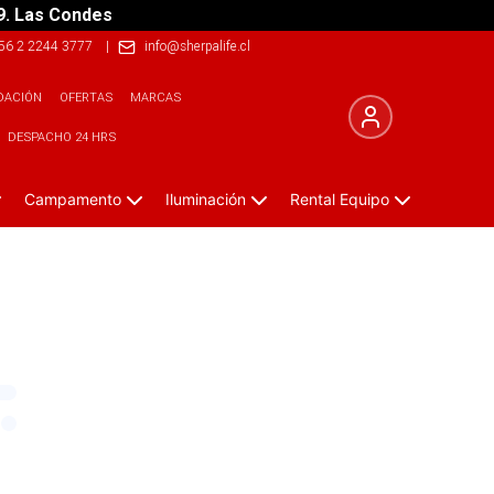
9. Las Condes
56 2 2244 3777
|
info@sherpalife.cl
DACIÓN
OFERTAS
MARCAS
DESPACHO 24 HRS
Campamento
Iluminación
Rental Equipo