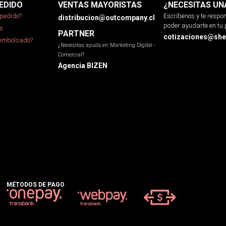
EDIDO
VENTAS MAYORISTAS
¿NECESITAS UN
pedido?
Escríbenos y te resp
distribucion@outcompany.cl
poder ayudarte en tu 
s
PARTNER
cotizaciones@sher
eembolsado?
¿Necesitas ayuda en Marketing Digital -
Comercial?
Agencia BIZEN
MÉTODOS DE PAGO