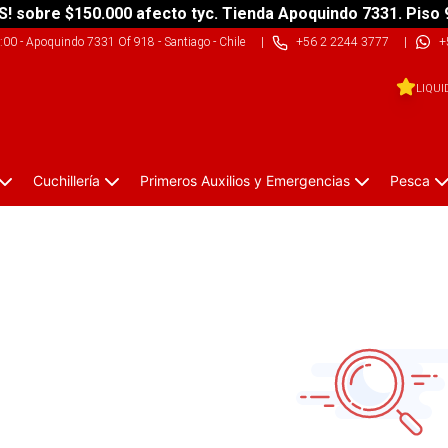
S! sobre $150.000 afecto tyc. Tienda Apoquindo 7331. Piso 
9:00
-
Apoquindo 7331 Of 918 - Santiago - Chile
|
+56 2 2244 3777
|
+
LIQUI
Cuchillería
Primeros Auxilios y Emergencias
Pesca