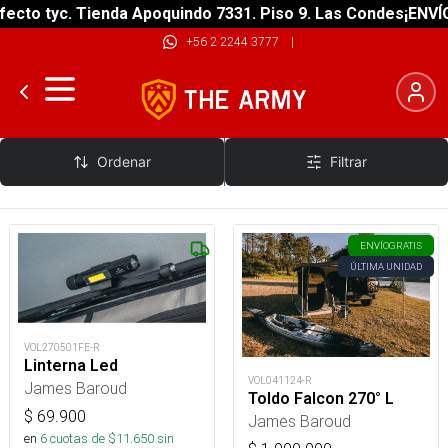
ecto tyc. Tienda Apoquindo 7331. Piso 9. Las Condes
¡ENVÍO
+56 2 2244 3777
|
James Baroud
Ordenar
Filtrar
ENVÍO
GRATIS
ÚLTIMA UNIDAD
VOL270501FE-R
Linterna Led
VOL041124-R
James Baroud
Toldo Falcon 270° L
$
69.900
James Baroud
en
6
cuotas de $
11.650
sin