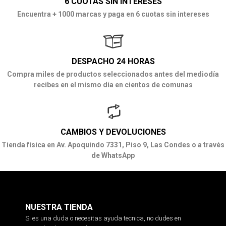
6 CUOTAS SIN INTERESES
Encuentra + 1000 marcas y paga en 6 cuotas sin intereses
DESPACHO 24 HORAS
Compra miles de productos seleccionados antes del mediodía
recibes en el mismo día en cientos de comunas
CAMBIOS Y DEVOLUCIONES
Tienda física en Av. Apoquindo 7331, Piso 9, Las Condes o a través
de WhatsApp
NUESTRA TIENDA
Si es una duda o necesitas ayuda tecnica, no dudes en