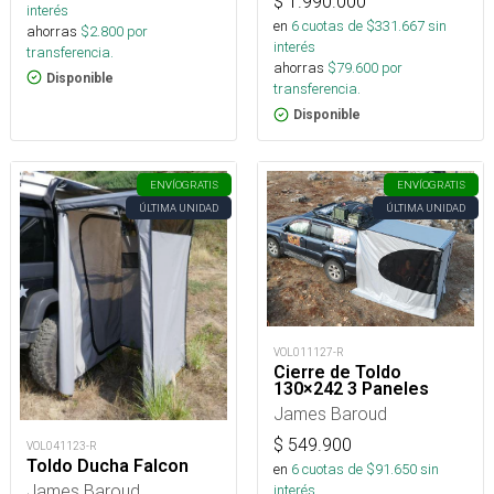
$
1.990.000
interés
en
6
cuotas de $
331.667
sin
ahorras
$
2.800
por
interés
transferencia.
ahorras
$
79.600
por
Disponible
transferencia.
Disponible
ENVÍO
GRATIS
ENVÍO
GRATIS
ÚLTIMA UNIDAD
ÚLTIMA UNIDAD
VOL011127-R
Cierre de Toldo
130×242 3 Paneles
James Baroud
$
549.900
VOL041123-R
Toldo Ducha Falcon
en
6
cuotas de $
91.650
sin
James Baroud
interés