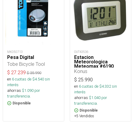
MK050713
OUT43536
Pesa Digital
Estacion
Meteorologica
Tobe Bicycle Tool
Meteomax #6190
Konus
$
27.239
$
35.990
en
6
cuotas de $
4.540
sin
$
25.990
interés
en
6
cuotas de $
4.332
sin
ahorras
$
1.090
por
interés
transferencia.
ahorras
$
1.040
por
transferencia.
Disponible
Disponible
+5 Vendidos