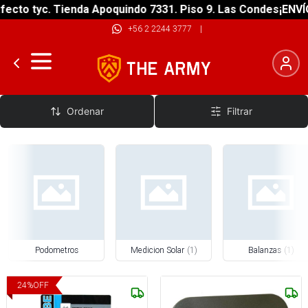
ecto tyc. Tienda Apoquindo 7331. Piso 9. Las Condes
¡ENVÍO
+56 2 2244 3777
|
Instrumentos De Medición
Ordenar
Filtrar
Podometros
Medicion Solar
(
1
)
Balanzas
(
1
)
24
%
OFF