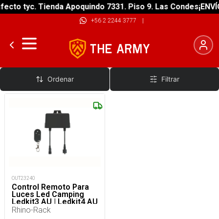
ecto tyc. Tienda Apoquindo 7331. Piso 9. Las Condes
¡ENVÍO
+56 2 2244 3777
|
Iluminacion Autos
Ordenar
Filtrar
OUT23240
Control Remoto Para
Luces Led Camping
Ledkit3 AU | Ledkit4 AU
Rhino-Rack