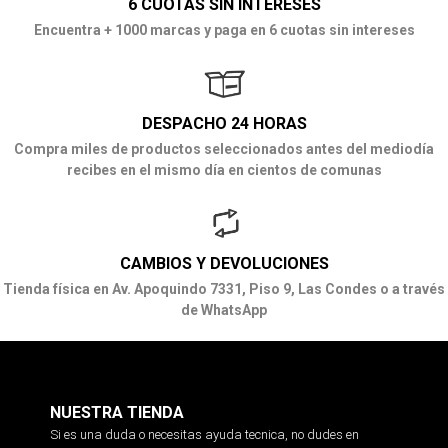
6 CUOTAS SIN INTERESES
Encuentra + 1000 marcas y paga en 6 cuotas sin intereses
DESPACHO 24 HORAS
Compra miles de productos seleccionados antes del mediodía
recibes en el mismo día en cientos de comunas
CAMBIOS Y DEVOLUCIONES
Tienda física en Av. Apoquindo 7331, Piso 9, Las Condes o a través
de WhatsApp
NUESTRA TIENDA
Si es una duda o necesitas ayuda tecnica, no dudes en