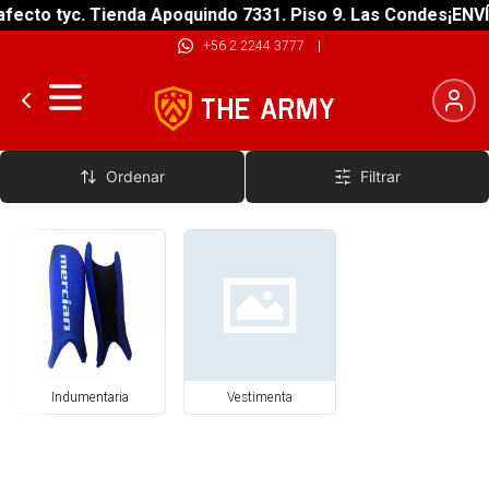
fecto tyc. Tienda Apoquindo 7331. Piso 9. Las Condes
¡ENVÍ
+56 2 2244 3777
|
Hockey
Ordenar
Filtrar
Indumentaria
Vestimenta