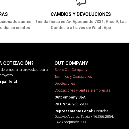
RAS
CAMBIOS Y DEVOLUCIONES
ccionados antes
Tienda física en Av. Apoquindo 7331, Piso 9, Las
o día en cientos
Condes o a través de WhatsApp
A COTIZACIÓN?
OUT COMPANY
onderemos a la brevedad para
Sobre Out Company
proyecto.
Términos y Condiciones
palife.cl
Devoluciones
Cotizaciones y ventas a empresas
Outcompany SpA
RUT Nº76.266.293-0
Cristobal
Representante Legal:
Octavio Alvarez Tapia - 16.366.285-k
- Av Apoquindo 7331