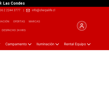
9. Las Condes
56 2 2244 3777
|
info@sherpalife.cl
DACIÓN
OFERTAS
MARCAS
DESPACHO 24 HRS
Campamento
Iluminación
Rental Equipo