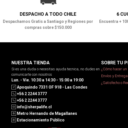
DESPACHO A TODO CHILE
6 CU
Despachamos Gratis a Santiago y Regiones por
Encuentra + 10
compras sobre $150.000
NUESTRA TIENDA
SOBRE TU P
Si es una duda o necesitas ayuda tecnica, no dudes en
¿Cómo hacer un 
comunicarte con nosotros
Envíos y Entrega
Lun. - Vie. 10:30 a 14:30 - 15:00 a 19:00
¿Satisfecho o R
Apoquindo 7331 OF 918 - Las Condes
+56 2 2244 3777
+56 2 2244 3777
info@sherpalife.cl
Metro Hernando de Magallanes
Estacionamiento Público