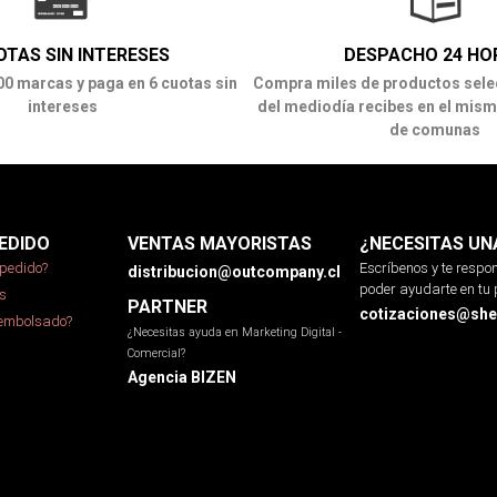
OTAS SIN INTERESES
DESPACHO 24 HO
00 marcas y paga en 6 cuotas sin
Compra miles de productos sele
intereses
del mediodía recibes en el mism
de comunas
EDIDO
VENTAS MAYORISTAS
¿NECESITAS UN
pedido?
Escríbenos y te resp
distribucion@outcompany.cl
poder ayudarte en tu 
s
PARTNER
cotizaciones@sher
eembolsado?
¿Necesitas ayuda en Marketing Digital -
Comercial?
Agencia BIZEN