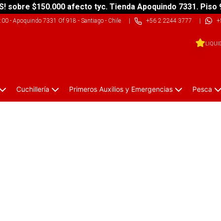
S! sobre $150.000 afecto tyc. Tienda Apoquindo 7331. Piso 
9:00
-
Apoquindo 7331 Of 918 - Santiago - Chile
|
+56 2 2244 3777
|
+
LIQUI
Cuchillería
Primeros Auxilios y Emergencias
Pesca