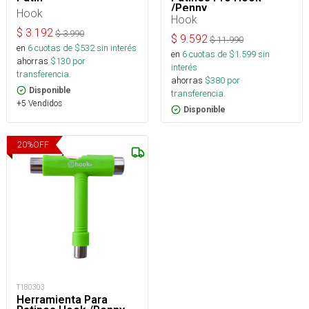
/Penny
Hook
Hook
$
3.192
$
3.990
$
9.592
$
11.990
en
6
cuotas de $
532
sin interés
en
6
cuotas de $
1.599
sin
ahorras
$
130
por
interés
transferencia.
ahorras
$
380
por
Disponible
transferencia.
+5 Vendidos
Disponible
20
%
OFF
T180303
Herramienta Para