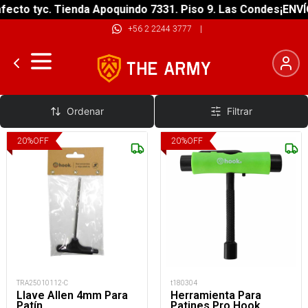
ecto tyc. Tienda Apoquindo 7331. Piso 9. Las Condes
¡ENVÍO
+56 2 2244 3777
|
Herramientas Reparación
Ordenar
Filtrar
20
%
OFF
20
%
OFF
TRA25010112-C
t180304
Llave Allen 4mm Para
Herramienta Para
Patín
Patines Pro Hook