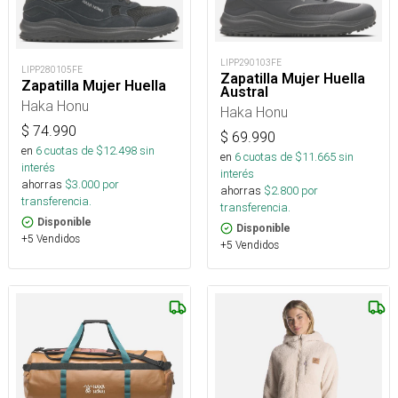
LIPP290103FE
LIPP280105FE
Zapatilla Mujer Huella
Zapatilla Mujer Huella
Austral
Haka Honu
Haka Honu
$
74.990
$
69.990
en
6
cuotas de $
12.498
sin
en
6
cuotas de $
11.665
sin
interés
interés
ahorras
$
3.000
por
ahorras
$
2.800
por
transferencia.
transferencia.
Disponible
Disponible
+5 Vendidos
+5 Vendidos