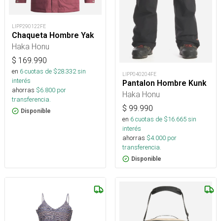
LIPP290122FE
Chaqueta Hombre Yak
Haka Honu
$
169.990
en
6
cuotas de $
28.332
sin
LIPP040204FE
interés
Pantalon Hombre Kunk
ahorras
$
6.800
por
Haka Honu
transferencia.
$
99.990
Disponible
en
6
cuotas de $
16.665
sin
interés
ahorras
$
4.000
por
transferencia.
Disponible