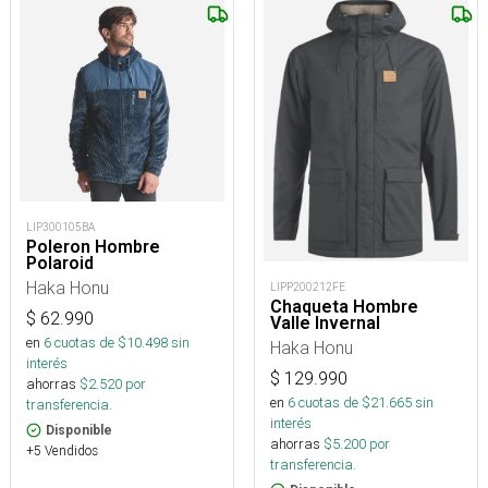
LIP300105BA
Poleron Hombre
Polaroid
Haka Honu
LIPP200212FE
Chaqueta Hombre
$
62.990
Valle Invernal
en
6
cuotas de $
10.498
sin
Haka Honu
interés
$
129.990
ahorras
$
2.520
por
en
6
cuotas de $
21.665
sin
transferencia.
interés
Disponible
ahorras
$
5.200
por
+5 Vendidos
transferencia.