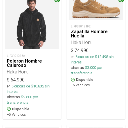
LIPP290121FE
Zapatilla Hombre
Huella
Haka Honu
$
74.990
LIP310101BA
en
6
cuotas de $
12.498
sin
Poleron Hombre
interés
Caluroso
ahorras
$
3.000
por
Haka Honu
transferencia.
$
64.990
Disponible
+5 Vendidos
en
6
cuotas de $
10.832
sin
interés
ahorras
$
2.600
por
transferencia.
Disponible
+5 Vendidos