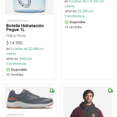
en
6
cuotas de $
13.332
sin
interés
ahorras
$
3.200
por
transferencia.
LIPP2302001CA-R
Disponible
Botella Hidratación
+5 Vendidos
Pegue 1L
Haka Honu
$
14.990
en
6
cuotas de $
2.498
sin
interés
ahorras
$
600
por
transferencia.
Disponible
+5 Vendidos
LIPP290101FE