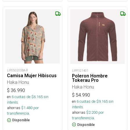
LIP050203BA-R
LIPP121401
Camisa Mujer Hibiscus
Poleron Hombre
Tokerau Pro
Haka Honu
Haka Honu
$
36.990
$
54.990
en
6
cuotas de $
6.165
sin
en
6
cuotas de $
9.165
sin
interés
interés
ahorras
$
1.480
por
ahorras
$
2.200
por
transferencia.
transferencia.
Disponible
Disponible