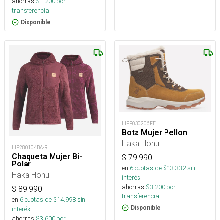
ahorras
$
1.200
por
transferencia.
Disponible
LIPP030206FE
Bota Mujer Pellon
Haka Honu
LIP280104BA-R
Chaqueta Mujer Bi-
$
79.990
Polar
en
6
cuotas de $
13.332
sin
Haka Honu
interés
ahorras
$
3.200
por
$
89.990
transferencia.
en
6
cuotas de $
14.998
sin
Disponible
interés
ahorras
$
3.600
por