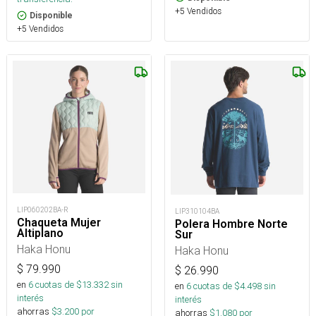
+5 Vendidos
Disponible
+5 Vendidos
LIP060202BA-R
LIP310104BA
Chaqueta Mujer
Polera Hombre Norte
Altiplano
Sur
Haka Honu
Haka Honu
$
79.990
$
26.990
en
6
cuotas de $
13.332
sin
en
6
cuotas de $
4.498
sin
interés
interés
ahorras
$
3.200
por
ahorras
$
1.080
por