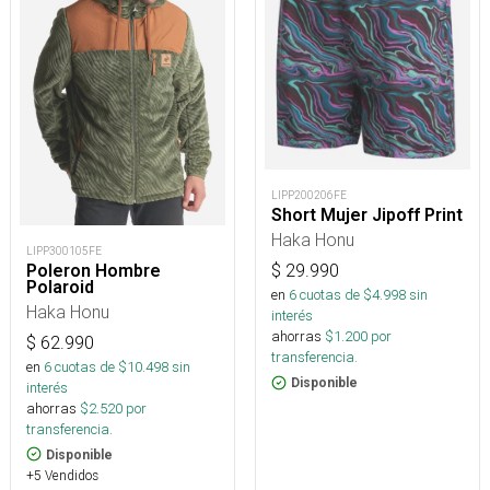
LIPP200206FE
Short Mujer Jipoff Print
Haka Honu
LIPP300105FE
Poleron Hombre
$
29.990
Polaroid
en
6
cuotas de $
4.998
sin
Haka Honu
interés
ahorras
$
1.200
por
$
62.990
transferencia.
en
6
cuotas de $
10.498
sin
Disponible
interés
ahorras
$
2.520
por
transferencia.
Disponible
+5 Vendidos