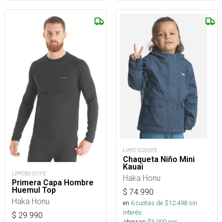
LIPP210203FE
Chaqueta Niño Mini
Kauai
LIPP280101FE
Haka Honu
Primera Capa Hombre
Huemul Top
$
74.990
Haka Honu
en
6
cuotas de $
12.498
sin
interés
$
29.990
ahorras
$
3.000
por