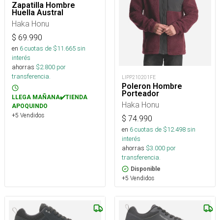
Zapatilla Hombre
Huella Austral
Haka Honu
$
69.990
en
6
cuotas de $
11.665
sin
interés
ahorras
$
2.800
por
transferencia.
LIPP210201FE
Poleron Hombre
Porteador
LLEGA MAÑANA✔️TIENDA
Haka Honu
APOQUINDO
+5 Vendidos
$
74.990
en
6
cuotas de $
12.498
sin
interés
ahorras
$
3.000
por
transferencia.
Disponible
+5 Vendidos