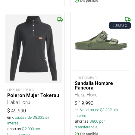
Disponible
2
ÚLTIMAS
LIP040203BA-R
Sandalia Hombre
Pancora
LIPP010202FE-R-C
Haka Honu
Poleron Mujer Tokerau
Haka Honu
$
19.990
en
6
cuotas de $
3.332
sin
$
49.990
interés
en
6
cuotas de $
8.332
sin
ahorras
$
800
por
interés
transferencia.
ahorras
$
2.000
por
Disponible
transferencia.