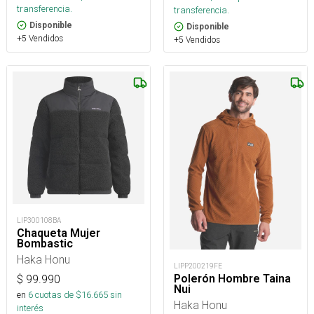
transferencia.
transferencia.
Disponible
Disponible
+5 Vendidos
+5 Vendidos
LIP300108BA
Chaqueta Mujer
Bombastic
Haka Honu
LIPP200219FE
Polerón Hombre Taina
$
99.990
Nui
en
6
cuotas de $
16.665
sin
Haka Honu
interés