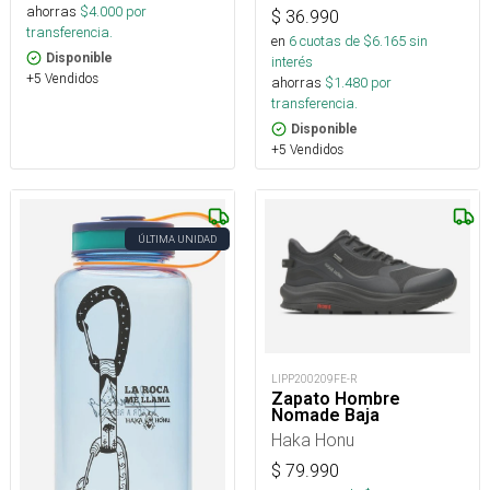
ahorras
$
4.000
por
$
36.990
transferencia.
en
6
cuotas de $
6.165
sin
Disponible
interés
+5 Vendidos
ahorras
$
1.480
por
transferencia.
Disponible
+5 Vendidos
ÚLTIMA UNIDAD
LIPP200209FE-R
Zapato Hombre
Nomade Baja
Haka Honu
$
79.990