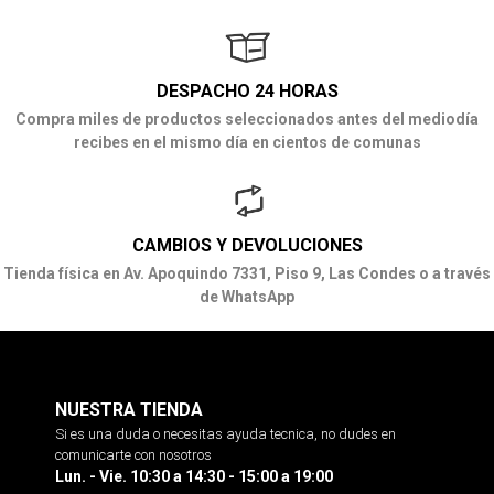
DESPACHO 24 HORAS
Compra miles de productos seleccionados antes del mediodía
recibes en el mismo día en cientos de comunas
CAMBIOS Y DEVOLUCIONES
Tienda física en Av. Apoquindo 7331, Piso 9, Las Condes o a través
de WhatsApp
NUESTRA TIENDA
Si es una duda o necesitas ayuda tecnica, no dudes en
comunicarte con nosotros
Lun. - Vie. 10:30 a 14:30 - 15:00 a 19:00