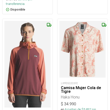
transferencia.
Disponible
LIPP050203FE
Camisa Mujer Cola de
Tigre
Haka Honu
$
34.990
en
6
cuotas de $
5.832
sin