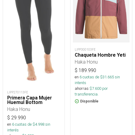
LIPP300103FE
Chaqueta Hombre Yeti
Haka Honu
$
189.990
en
6
cuotas de $
31.665
sin
interés
ahorras
$
7.600
por
LIPP270113FE
transferencia.
Primera Capa Mujer
Disponible
Huemul Bottom
Haka Honu
$
29.990
en
6
cuotas de $
4.998
sin
interés