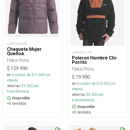
LIPP210206FE
Chaqueta Mujer
LIPP200217FE
Queñoa
Poleron Hombre Chi-
Haka Honu
Porrito
$
129.990
Haka Honu
en
6
cuotas de $
21.665
sin
$
79.990
interés
en
6
cuotas de $
13.332
sin
ahorras
$
5.200
por
interés
transferencia.
ahorras
$
3.200
por
Disponible
transferencia.
+5 Vendidos
Disponible
+5 Vendidos