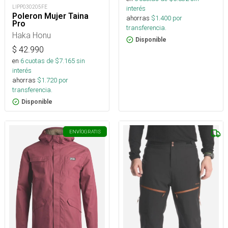
LIPP030205FE
interés
Poleron Mujer Taina
ahorras
$
1.400
por
Pro
transferencia.
Haka Honu
Disponible
$
42.990
en
6
cuotas de $
7.165
sin
interés
ahorras
$
1.720
por
transferencia.
Disponible
ENVÍO
GRATIS