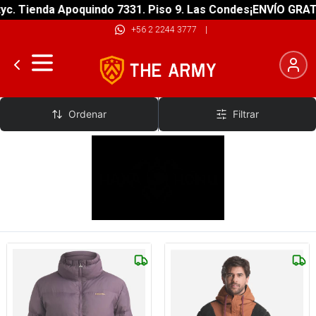
ienda Apoquindo 7331. Piso 9. Las Condes
¡ENVÍO GRATIS! so
+56 2 2244 3777
|
Haka Honu
Ordenar
Filtrar