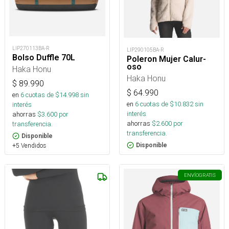
LIP270113BA-R
LIP290105BA-R
Bolso Duffle 70L
Poleron Mujer Calur-
oso
Haka Honu
Haka Honu
$
89.990
$
64.990
en
6
cuotas de $
14.998
sin
en
6
cuotas de $
10.832
sin
interés
interés
ahorras
$
3.600
por
ahorras
$
2.600
por
transferencia.
transferencia.
Disponible
+5 Vendidos
Disponible
ENVÍO
GRATIS