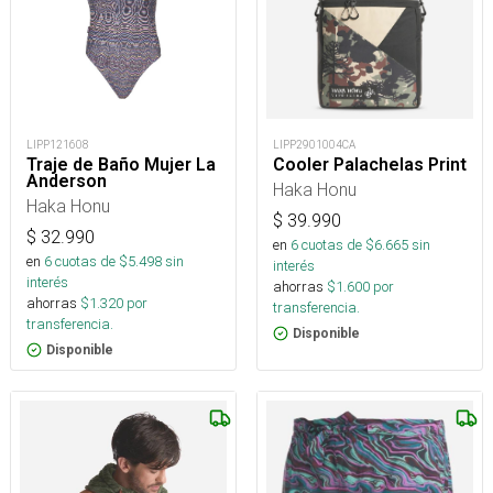
LIPP121608
LIPP2901004CA
Traje de Baño Mujer La
Cooler Palachelas Print
Anderson
Haka Honu
Haka Honu
$
39.990
$
32.990
en
6
cuotas de $
6.665
sin
en
6
cuotas de $
5.498
sin
interés
interés
ahorras
$
1.600
por
ahorras
$
1.320
por
transferencia.
transferencia.
Disponible
Disponible