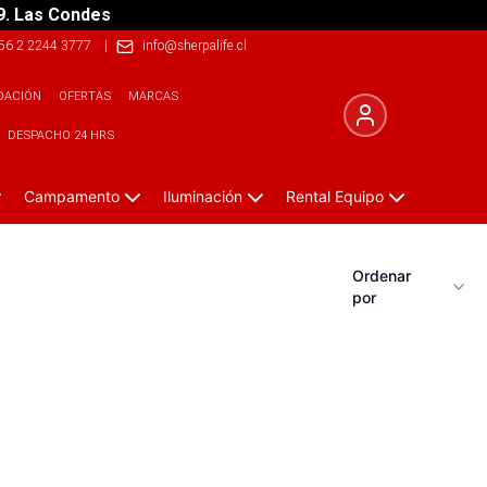
9. Las Condes
56 2 2244 3777
|
info@sherpalife.cl
DACIÓN
OFERTAS
MARCAS
DESPACHO 24 HRS
Campamento
Iluminación
Rental Equipo
Ordenar
por