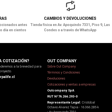
RAS
CAMBIOS Y DEVOLUCIONES
ccionados antes
Tienda física en Av. Apoquindo 7331, Piso 9, Las
o día en cientos
Condes o a través de WhatsApp
A COTIZACIÓN?
OUT COMPANY
onderemos a la brevedad para
Sobre Out Company
proyecto.
Términos y Condiciones
palife.cl
Devoluciones
Cotizaciones y ventas a empresas
Outcompany SpA
RUT Nº76.266.293-0
Cristobal
Representante Legal:
Octavio Alvarez Tapia - 16.366.285-k
- Av Apoquindo 7331