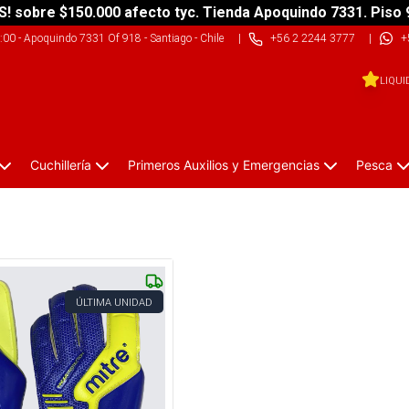
S! sobre $150.000 afecto tyc. Tienda Apoquindo 7331. Piso 
9:00
-
Apoquindo 7331 Of 918 - Santiago - Chile
|
+56 2 2244 3777
|
+
LIQUI
Cuchillería
Primeros Auxilios y Emergencias
Pesca
ÚLTIMA UNIDAD