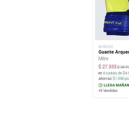
b010612-C
Guante Arquer
Mitre
$
27.333
$
38.9
en
6
cuotas de $
4.
ahorras
$
1.090
por
LLEGA MAÑAN
+5 Vendidos