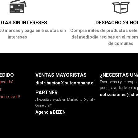
OTAS SIN INTERESES
DESPACHO 24 HO
00 marcas y paga en 6 cuotas sin
Compra miles de productos sele
intereses
del mediodía recibes en el mism
de comunas
EDIDO
VENTAS MAYORISTAS
¿NECESITAS UN
pedido?
Escríbenos y te resp
distribucion@outcompany.cl
poder ayudarte en tu 
s
PARTNER
cotizaciones@sher
eembolsado?
¿Necesitas ayuda en Marketing Digital -
Comercial?
Agencia BIZEN