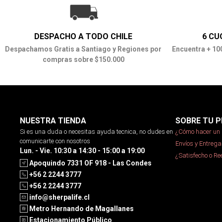
DESPACHO A TODO CHILE
6 CU
Despachamos Gratis a Santiago y Regiones por
Encuentra + 10
compras sobre $150.000
NUESTRA TIENDA
SOBRE TU P
Si es una duda o necesitas ayuda tecnica, no dudes en
¿Cómo hacer un 
comunicarte con nosotros
Envíos y Entrega
Lun. - Vie. 10:30 a 14:30 - 15:00 a 19:00
¿Satisfecho o R
Apoquindo 7331 OF 918 - Las Condes
+56 2 2244 3777
+56 2 2244 3777
info@sherpalife.cl
Metro Hernando de Magallanes
Estacionamiento Público