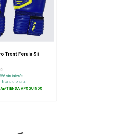
o Trent Ferula Sii
90
556
sin interés
 transferencia.
A✔️TIENDA APOQUINDO